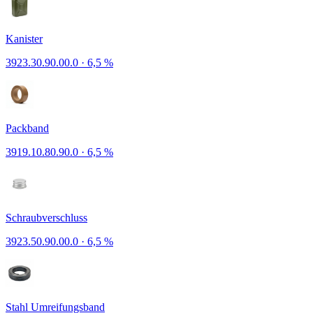
Kanister
3923.30.90.00.0
·
6,5 %
Packband
3919.10.80.90.0
·
6,5 %
Schraubverschluss
3923.50.90.00.0
·
6,5 %
Stahl Umreifungsband