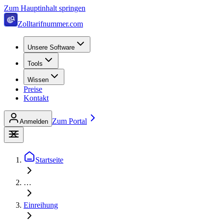
Zum Hauptinhalt springen
Zolltarifnummer.com
Unsere Software
Tools
Wissen
Preise
Kontakt
Zum Portal
Anmelden
Startseite
…
Einreihung