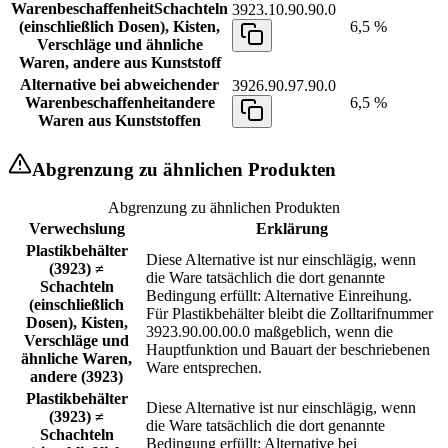
Warenbeschaffenheit
Schachteln
3923.10.90.90.0
(einschließlich Dosen), Kisten,
6,5 %
Verschläge und ähnliche
Waren, andere aus Kunststoff
Alternative bei abweichender
3926.90.97.90.0
Warenbeschaffenheit
andere
6,5 %
Waren aus Kunststoffen
Abgrenzung zu ähnlichen Produkten
Abgrenzung zu ähnlichen Produkten
Verwechslung
Erklärung
Plastikbehälter
Diese Alternative ist nur einschlägig, wenn
(3923) ≠
die Ware tatsächlich die dort genannte
Schachteln
Bedingung erfüllt: Alternative Einreihung.
(einschließlich
Für Plastikbehälter bleibt die Zolltarifnummer
Dosen), Kisten,
3923.90.00.00.0 maßgeblich, wenn die
Verschläge und
Hauptfunktion und Bauart der beschriebenen
ähnliche Waren,
Ware entsprechen.
andere (3923)
Plastikbehälter
Diese Alternative ist nur einschlägig, wenn
(3923) ≠
die Ware tatsächlich die dort genannte
Schachteln
Bedingung erfüllt: Alternative bei