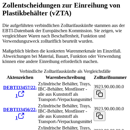
Zollentscheidungen zur Einreihung von
Plastikbehälter (vZTA)
Die aufgeführten verbindlichen Zolltarifauskünfte stammen aus der
EBTI-Datenbank der Europäischen Kommission. Sie zeigen, wie
vergleichbare Waren nach Beschaffenheit, Funktion und
Verwendungszweck zolltariflich beurteilt wurden.
Maßgeblich bleiben die konkreten Warenmerkmale im Einzelfall.
Abweichungen bei Material, Bauart, Funktion oder Verwendung
können eine andere Einreihung erforderlich machen.
Verbindliche Zolltarifauskünfte als Vergleichsfälle
Aktenzeichen
Warenbeschreibung
Zolltarifnummer
Zylindrische Behälter, Trays,
3923.90.00.00.0
DEBTI33457/22-
IBC-Behälter, Mostfässer -
alle aus Kunststoff als
1
Transport-/Verpackungsmittel
Zylindrische Behälter, Trays,
3923.90.00.00.0
DEBTI33456/22-
IBC-Behälter, Mostfässer -
alle aus Kunststoff als
1
Transport-/Verpackungsmittel
Zylindrische Behälter, Trays,