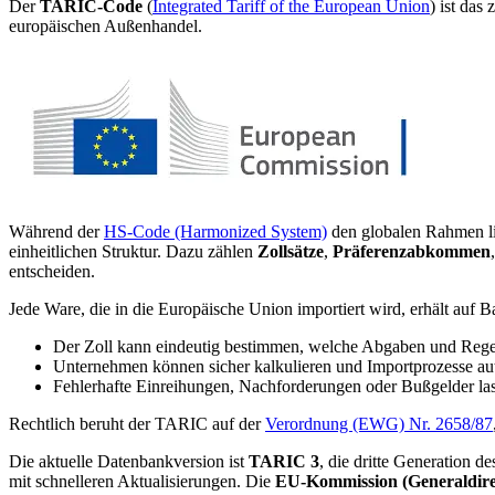
Der
TARIC-Code
(
Integrated Tariff of the European Union
) ist das
europäischen Außenhandel.
Während der
HS-Code (Harmonized System)
den globalen Rahmen li
einheitlichen Struktur. Dazu zählen
Zollsätze
,
Präferenzabkommen
entscheiden.
Jede Ware, die in die Europäische Union importiert wird, erhält auf B
Der Zoll kann eindeutig bestimmen, welche Abgaben und Rege
Unternehmen können sicher kalkulieren und Importprozesse aut
Fehlerhafte Einreihungen, Nachforderungen oder Bußgelder las
Rechtlich beruht der TARIC auf der
Verordnung (EWG) Nr. 2658/87
Die aktuelle Datenbankversion ist
TARIC 3
, die dritte Generation d
mit schnelleren Aktualisierungen. Die
EU-Kommission (Generaldi