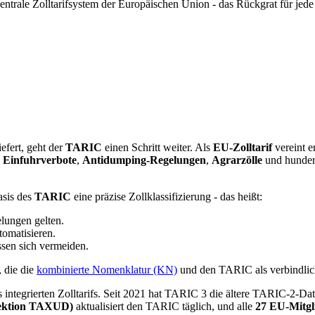
 zentrale Zolltarifsystem der Europäischen Union - das Rückgrat für j
efert, geht der
TARIC
einen Schritt weiter. Als
EU-Zolltarif
vereint e
,
Einfuhrverbote
,
Antidumping-Regelungen
,
Agrarzölle
und hundert
asis des
TARIC
eine präzise Zollklassifizierung - das heißt:
lungen gelten.
omatisieren.
sen sich vermeiden.
, die die
kombinierte Nomenklatur (KN)
und den TARIC als verbindliche
es integrierten Zolltarifs. Seit 2021 hat TARIC 3 die ältere TARIC-2-Da
rektion TAXUD)
aktualisiert den TARIC täglich, und alle
27 EU-Mitgl