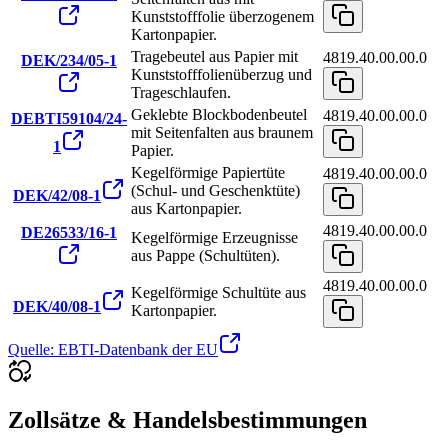
Kunststofffolie überzogenem
Kartonpapier.
Tragebeutel aus Papier mit
4819.40.00.00.0
DEK/234/05-1
Kunststofffolienüberzug und
Trageschlaufen.
Geklebte Blockbodenbeutel
4819.40.00.00.0
DEBTI59104/24-
mit Seitenfalten aus braunem
1
Papier.
Kegelförmige Papiertüte
4819.40.00.00.0
(Schul- und Geschenktüte)
DEK/42/08-1
aus Kartonpapier.
4819.40.00.00.0
DE26533/16-1
Kegelförmige Erzeugnisse
aus Pappe (Schultüten).
4819.40.00.00.0
Kegelförmige Schultüte aus
DEK/40/08-1
Kartonpapier.
Quelle: EBTI-Datenbank der EU
Zollsätze & Handelsbestimmungen