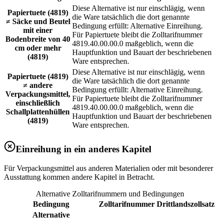
Diese Alternative ist nur einschlägig, wenn
Papiertuete (4819)
die Ware tatsächlich die dort genannte
≠ Säcke und Beutel
Bedingung erfüllt: Alternative Einreihung.
mit einer
Für Papiertuete bleibt die Zolltarifnummer
Bodenbreite von 40
4819.40.00.00.0 maßgeblich, wenn die
cm oder mehr
Hauptfunktion und Bauart der beschriebenen
(4819)
Ware entsprechen.
Diese Alternative ist nur einschlägig, wenn
Papiertuete (4819)
die Ware tatsächlich die dort genannte
≠ andere
Bedingung erfüllt: Alternative Einreihung.
Verpackungsmittel,
Für Papiertuete bleibt die Zolltarifnummer
einschließlich
4819.40.00.00.0 maßgeblich, wenn die
Schallplattenhüllen
Hauptfunktion und Bauart der beschriebenen
(4819)
Ware entsprechen.
Einreihung in ein anderes Kapitel
Für Verpackungsmittel aus anderen Materialien oder mit besonderer
Ausstattung kommen andere Kapitel in Betracht.
Alternative Zolltarifnummern und Bedingungen
Bedingung
Zolltarifnummer
Drittlandszollsatz
Alternative