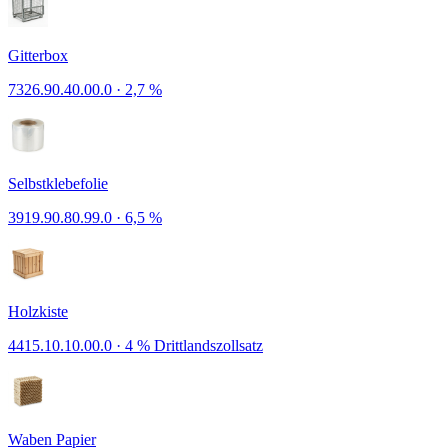
Gitterbox
7326.90.40.00.0
·
2,7 %
Selbstklebefolie
3919.90.80.99.0
·
6,5 %
Holzkiste
4415.10.10.00.0
·
4 % Drittlandszollsatz
Waben Papier