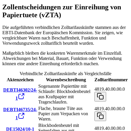
Zollentscheidungen zur Einreihung von
Papiertuete (vZTA)
Die aufgeführten verbindlichen Zolltarifauskünfte stammen aus der
EBTI-Datenbank der Europäischen Kommission. Sie zeigen, wie
vergleichbare Waren nach Beschaffenheit, Funktion und
Verwendungszweck zolltariflich beurteilt wurden.
Maßgeblich bleiben die konkreten Warenmerkmale im Einzelfall.
Abweichungen bei Material, Bauart, Funktion oder Verwendung
können eine andere Einreihung erforderlich machen.
Verbindliche Zolltarifauskünfte als Vergleichsfälle
Aktenzeichen
Warenbeschreibung
Zolltarifnummer
Sogenannte Papiertüte mit
4819.40.00.00.0
DEBTI46302/24-
Schlaufe: Blockbodenbeutel
aus Kraftpapier mit
1
Trageschlaufen.
Flache, braune Tüte aus
4819.40.00.00.0
DEBTI46735/24-
Papier zum Verpacken von
1
Waren.
Blockbodenbeutel mit
4819.40.00.00.0
DE15024/10-1
Seitenfalten aus mit