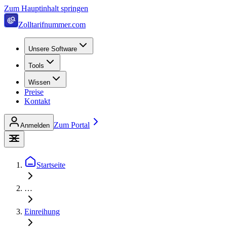
Zum Hauptinhalt springen
Zolltarifnummer.com
Unsere Software
Tools
Wissen
Preise
Kontakt
Zum Portal
Anmelden
Startseite
…
Einreihung