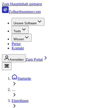
Zum Hauptinhalt springen
Zolltarifnummer.com
Unsere Software
Tools
Wissen
Preise
Kontakt
Zum Portal
Anmelden
Startseite
…
Einreihung