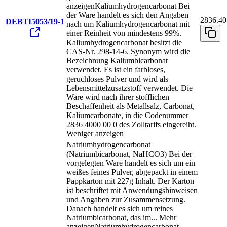
anzeigen
Kaliumhydrogencarbonat Bei
der Ware handelt es sich den Angaben
2836.40
DEBTI5053/19-1
nach um Kaliumhydrogencarbonat mit
einer Reinheit von mindestens 99%.
Kaliumhydrogencarbonat besitzt die
CAS-Nr. 298-14-6. Synonym wird die
Bezeichnung Kaliumbicarbonat
verwendet. Es ist ein farbloses,
geruchloses Pulver und wird als
Lebensmittelzusatzstoff verwendet. Die
Ware wird nach ihrer stofflichen
Beschaffenheit als Metallsalz, Carbonat,
Kaliumcarbonate, in die Codenummer
2836 4000 00 0 des Zolltarifs eingereiht.
Weniger anzeigen
Natriumhydrogencarbonat
(Natriumbicarbonat, NaHCO3) Bei der
vorgelegten Ware handelt es sich um ein
weißes feines Pulver, abgepackt in einem
Pappkarton mit 227g Inhalt. Der Karton
ist beschriftet mit Anwendungshinweisen
und Angaben zur Zusammensetzung.
Danach handelt es sich um reines
Natriumbicarbonat, das im
...
Mehr
anzeigen
Natriumhydrogencarbonat