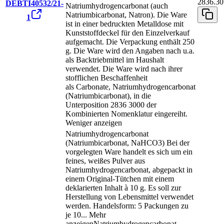
2836.30
DEBTI40532/21-
Natriumhydrogencarbonat (auch
Natriumbicarbonat, Natron). Die Ware
1
ist in einer bedruckten Metalldose mit
Kunststoffdeckel für den Einzelverkauf
aufgemacht. Die Verpackung enthält 250
g. Die Ware wird den Angaben nach u.a.
als Backtriebmittel im Haushalt
verwendet. Die Ware wird nach ihrer
stofflichen Beschaffenheit
als Carbonate, Natriumhydrogencarbonat
(Natriumbicarbonat), in die
Unterposition 2836 3000 der
Kombinierten Nomenklatur eingereiht.
Weniger anzeigen
Natriumhydrogencarbonat
(Natriumbicarbonat, NaHCO3) Bei der
vorgelegten Ware handelt es sich um ein
feines, weißes Pulver aus
Natriumhydrogencarbonat, abgepackt in
einem Original-Tütchen mit einem
deklarierten Inhalt à 10 g. Es soll zur
Herstellung von Lebensmittel verwendet
werden. Handelsform: 5 Packungen zu
je 10
...
Mehr
anzeigen
Natriumhydrogencarbonat