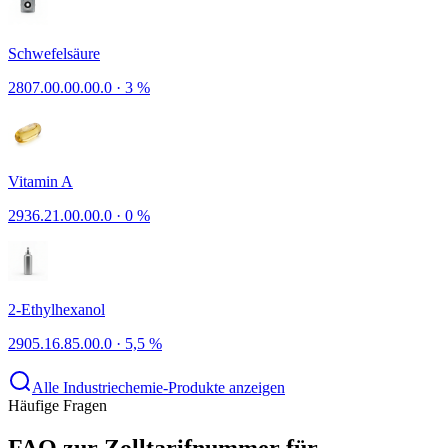
Schwefelsäure
2807.00.00.00.0
·
3 %
Vitamin A
2936.21.00.00.0
·
0 %
2-Ethylhexanol
2905.16.85.00.0
·
5,5 %
Alle Industriechemie-Produkte anzeigen
Häufige Fragen
FAQ zur Zolltarifnummer für