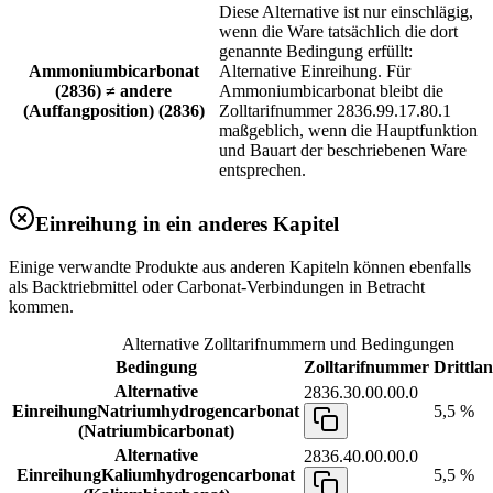
Diese Alternative ist nur einschlägig,
wenn die Ware tatsächlich die dort
genannte Bedingung erfüllt:
Ammoniumbicarbonat
Alternative Einreihung. Für
(2836) ≠ andere
Ammoniumbicarbonat bleibt die
(Auffangposition) (2836)
Zolltarifnummer 2836.99.17.80.1
maßgeblich, wenn die Hauptfunktion
und Bauart der beschriebenen Ware
entsprechen.
Einreihung in ein anderes Kapitel
Einige verwandte Produkte aus anderen Kapiteln können ebenfalls
als Backtriebmittel oder Carbonat-Verbindungen in Betracht
kommen.
Alternative Zolltarifnummern und Bedingungen
Bedingung
Zolltarifnummer
Drittlan
Alternative
2836.30.00.00.0
Einreihung
Natriumhydrogencarbonat
5,5 %
(Natriumbicarbonat)
Alternative
2836.40.00.00.0
Einreihung
Kaliumhydrogencarbonat
5,5 %