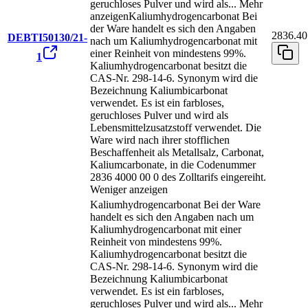
geruchloses Pulver und wird als
...
Mehr
anzeigen
Kaliumhydrogencarbonat Bei
der Ware handelt es sich den Angaben
2836.40
DEBTI50130/21-
nach um Kaliumhydrogencarbonat mit
einer Reinheit von mindestens 99%.
1
Kaliumhydrogencarbonat besitzt die
CAS-Nr. 298-14-6. Synonym wird die
Bezeichnung Kaliumbicarbonat
verwendet. Es ist ein farbloses,
geruchloses Pulver und wird als
Lebensmittelzusatzstoff verwendet. Die
Ware wird nach ihrer stofflichen
Beschaffenheit als Metallsalz, Carbonat,
Kaliumcarbonate, in die Codenummer
2836 4000 00 0 des Zolltarifs eingereiht.
Weniger anzeigen
Kaliumhydrogencarbonat Bei der Ware
handelt es sich den Angaben nach um
Kaliumhydrogencarbonat mit einer
Reinheit von mindestens 99%.
Kaliumhydrogencarbonat besitzt die
CAS-Nr. 298-14-6. Synonym wird die
Bezeichnung Kaliumbicarbonat
verwendet. Es ist ein farbloses,
geruchloses Pulver und wird als
...
Mehr