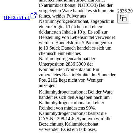
(Natriumbicarbonat, NaHCO3) Bei der
vorgelegten Ware handelt es sich um ein
2836.30
feines, weißes Pulver aus
DE1351/15-1
Natriumhydrogencarbonat, abgepackt in
einem Original-Tütchen mit einem
deklarierten Inhalt à 10 g. Es soll zur
Herstellung von Lebensmittel verwendet
werden. Handelsform: 5 Packungen zu
je 10 Stück Danach handelt es sich um
chemisch einheitliches
Natriumhydrogencarbonat der
Unterposition 2836 3000 der
Kombinierten Nomenklatur. Ein
zubereitetes Backtriebmittel im Sinne der
Pos. 2102 liegt nicht vor.
Weniger
anzeigen
Kaliumhydrogencarbonat Bei der Ware
handelt es sich den Angaben nach um
Kaliumhydrogencarbonat mit einer
Reinheit von mindestens 99%.
Kaliumhydrogencarbonat besitzt die
CAS-Nr. 298-14-6. Synonym wird die
Bezeichnung Kaliumbicarbonat
verwendet. Es ist ein farbloses,