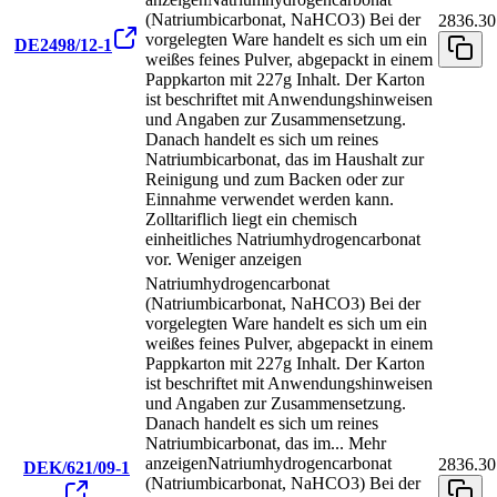
(Natriumbicarbonat, NaHCO3) Bei der
2836.30
vorgelegten Ware handelt es sich um ein
DE2498/12-1
weißes feines Pulver, abgepackt in einem
Pappkarton mit 227g Inhalt. Der Karton
ist beschriftet mit Anwendungshinweisen
und Angaben zur Zusammensetzung.
Danach handelt es sich um reines
Natriumbicarbonat, das im Haushalt zur
Reinigung und zum Backen oder zur
Einnahme verwendet werden kann.
Zolltariflich liegt ein chemisch
einheitliches Natriumhydrogencarbonat
vor.
Weniger anzeigen
Natriumhydrogencarbonat
(Natriumbicarbonat, NaHCO3) Bei der
vorgelegten Ware handelt es sich um ein
weißes feines Pulver, abgepackt in einem
Pappkarton mit 227g Inhalt. Der Karton
ist beschriftet mit Anwendungshinweisen
und Angaben zur Zusammensetzung.
Danach handelt es sich um reines
Natriumbicarbonat, das im
...
Mehr
anzeigen
Natriumhydrogencarbonat
2836.30
DEK/621/09-1
(Natriumbicarbonat, NaHCO3) Bei der