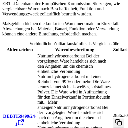
EBTI-Datenbank der Europäischen Kommission. Sie zeigen, wie
vergleichbare Waren nach Beschaffenheit, Funktion und
Verwendungszweck zolltariflich beurteilt wurden.
Maßgeblich bleiben die konkreten Warenmerkmale im Einzelfall.
Abweichungen bei Material, Bauart, Funktion oder Verwendung
können eine andere Einreihung erforderlich machen.
Verbindliche Zolltarifauskünfte als Vergleichsfälle
Aktenzeichen
Warenbeschreibung
Zollta
Natriumhydrogencarbonat Bei der
vorgelegten Ware handelt es sich nach
den Angaben um die chemisch
einheitliche Verbindung
Natriumhydrogencarbonat mit einer
Reinheit von 99 % oder mehr. Die Ware
kennzeichnet sich als weißes, kristallines
Pulver. Die Ware wird in Aufmachung
für den Einzelverkauf in Portionsbeuteln
mit
...
Mehr
anzeigen
Natriumhydrogencarbonat Bei
der vorgelegten Ware handelt es sich
2836.30
DEBTI59499/24-
nach den Angaben um die chemisch
einheitliche Verbindung
1
Natriumhydrogencarbonat mit einer