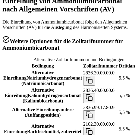
Einreihung von
Ammoniumbicarbonat
nach Allgemeinen Vorschriften (AV)
Die Einreihung von Ammoniumbicarbonat folgt den Allgemeinen
Vorschriften (AV) für die Auslegung des Harmonisierten Systems.
Weitere Optionen für die Zolltarifnummer für
Ammoniumbicarbonat
Alternative Zolltarifnummern und Bedingungen
Bedingung
Zolltarifnummer
Drittlan
Alternative
2836.30.00.00.0
Einreihung
Natriumhydrogencarbonat
5,5 %
(Natriumbicarbonat)
Alternative
2836.40.00.00.0
Einreihung
Kaliumhydrogencarbonat
5,5 %
(Kaliumbicarbonat)
2836.99.17.80.9
Alternative Einreihung
andere
5,5 %
(Auffangposition)
2102.30.00.00.0
Alternative
5,5 %
Einreihung
Backtriebmittel, zubereitet