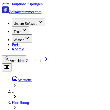
Zum Hauptinhalt springen
Zolltarifnummer.com
Unsere Software
Tools
Wissen
Preise
Kontakt
Zum Portal
Anmelden
Startseite
…
Einreihung