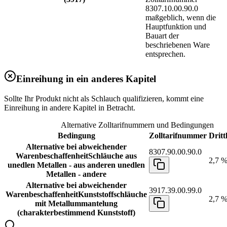
8307.10.00.90.0
maßgeblich, wenn die
Hauptfunktion und
Bauart der
beschriebenen Ware
entsprechen.
Einreihung in ein anderes Kapitel
Sollte Ihr Produkt nicht als Schlauch qualifizieren, kommt eine
Einreihung in andere Kapitel in Betracht.
Alternative Zolltarifnummern und Bedingungen
Bedingung
Zolltarifnummer
Dritt
Alternative bei abweichender
8307.90.00.90.0
Warenbeschaffenheit
Schläuche aus
2,7 
unedlen Metallen - aus anderen unedlen
Metallen - andere
Alternative bei abweichender
3917.39.00.99.0
Warenbeschaffenheit
Kunststoffschläuche
2,7 
mit Metallummantelung
(charakterbestimmend Kunststoff)