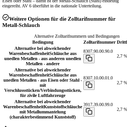
Eisen oder Stahl – damit ist der Metall-Schlauch (Stahl) eindeutig
eingereiht. AV 6 überführt in die nationale Unterteilung.
Weitere Optionen für die Zolltarifnummer für
Metall-Schlauch
Alternative Zolltarifnummern und Bedingungen
Bedingung
Zolltarifnummer
Dritt
Alternative bei abweichender
8307.90.00.90.0
Warenbeschaffenheit
Schläuche aus
2,7 
unedlen Metallen - aus anderen unedlen
Metallen - andere
Alternative bei abweichender
Warenbeschaffenheit
Schläuche aus
8307.10.00.01.0
unedlen Metallen - aus Eisen oder Stahl -
2,7 
mit
Verschlussstücken/Verbindungsstücken,
für zivile Luftfahrzeuge
Alternative bei abweichender
3917.39.00.99.0
Warenbeschaffenheit
Kunststoffschläuche
2,7 
mit Metallummantelung
(charakterbestimmend Kunststoff)