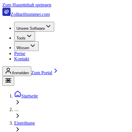
Zum Hauptinhalt springen
Zolltarifnummer.com
Unsere Software
Tools
Wissen
Preise
Kontakt
Zum Portal
Anmelden
Startseite
…
Einreihung