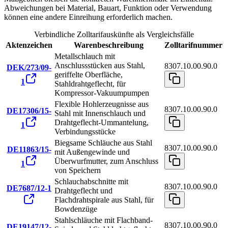
Abweichungen bei Material, Bauart, Funktion oder Verwendung
können eine andere Einreihung erforderlich machen.
Verbindliche Zolltarifauskünfte als Vergleichsfälle
Aktenzeichen
Warenbeschreibung
Zolltarifnummer
Metallschlauch mit
Anschlussstücken aus Stahl,
8307.10.00.90.0
DEK/273/09-
geriffelte Oberfläche,
1
Stahldrahtgeflecht, für
Kompressor-Vakuumpumpen
Flexible Hohlerzeugnisse aus
8307.10.00.90.0
DE17306/15-
Stahl mit Innenschlauch und
Drahtgeflecht-Ummantelung,
1
Verbindungsstücke
Biegsame Schläuche aus Stahl
8307.10.00.90.0
DE11863/15-
mit Außengewinde und
Überwurfmutter, zum Anschluss
1
von Speichern
Schlauchabschnitte mit
8307.10.00.90.0
DE7687/12-1
Drahtgeflecht und
Flachdrahtspirale aus Stahl, für
Bowdenzüge
Stahlschläuche mit Flachband-
8307.10.00.90.0
DE19147/12-