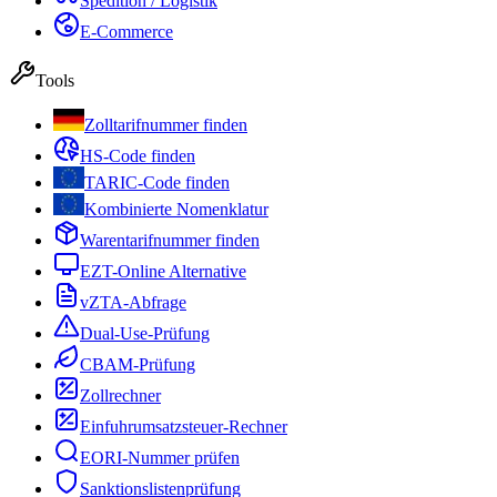
Spedition / Logistik
E-Commerce
Tools
Zolltarifnummer finden
HS-Code finden
TARIC-Code finden
Kombinierte Nomenklatur
Warentarifnummer finden
EZT-Online Alternative
vZTA-Abfrage
Dual-Use-Prüfung
CBAM-Prüfung
Zollrechner
Einfuhrumsatzsteuer-Rechner
EORI-Nummer prüfen
Sanktionslistenprüfung