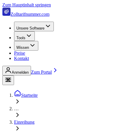
Zum Hauptinhalt springen
Zolltarifnummer.com
Unsere Software
Tools
Wissen
Preise
Kontakt
Zum Portal
Anmelden
Startseite
…
Einreihung