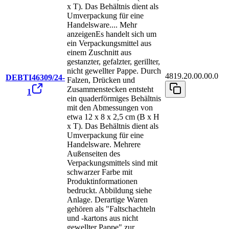
x T). Das Behältnis dient als
Umverpackung für eine
Handelsware.
...
Mehr
anzeigen
Es handelt sich um
ein Verpackungsmittel aus
einem Zuschnitt aus
gestanzter, gefalzter, gerillter,
nicht gewellter Pappe. Durch
4819.20.00.00.0
DEBTI46309/24-
Falzen, Drücken und
Zusammenstecken entsteht
1
ein quaderförmiges Behältnis
mit den Abmessungen von
etwa 12 x 8 x 2,5 cm (B x H
x T). Das Behältnis dient als
Umverpackung für eine
Handelsware. Mehrere
Außenseiten des
Verpackungsmittels sind mit
schwarzer Farbe mit
Produktinformationen
bedruckt. Abbildung siehe
Anlage. Derartige Waren
gehören als "Faltschachteln
und -kartons aus nicht
gewellter Pappe" zur