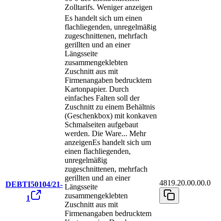
Zolltarifs.
Weniger anzeigen
Es handelt sich um einen
flachliegenden, unregelmäßig
zugeschnittenen, mehrfach
gerillten und an einer
Längsseite
zusammengeklebten
Zuschnitt aus mit
Firmenangaben bedrucktem
Kartonpapier. Durch
einfaches Falten soll der
Zuschnitt zu einem Behältnis
(Geschenkbox) mit konkaven
Schmalseiten aufgebaut
werden. Die Ware
...
Mehr
anzeigen
Es handelt sich um
einen flachliegenden,
unregelmäßig
zugeschnittenen, mehrfach
gerillten und an einer
4819.20.00.00.0
DEBTI50104/21-
Längsseite
zusammengeklebten
1
Zuschnitt aus mit
Firmenangaben bedrucktem