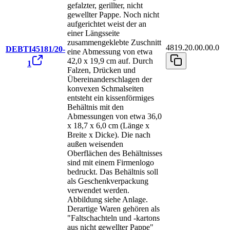
gefalzter, gerillter, nicht
gewellter Pappe. Noch nicht
aufgerichtet weist der an
einer Längsseite
zusammengeklebte Zuschnitt
4819.20.00.00.0
DEBTI45181/20-
eine Abmessung von etwa
42,0 x 19,9 cm auf. Durch
1
Falzen, Drücken und
Übereinanderschlagen der
konvexen Schmalseiten
entsteht ein kissenförmiges
Behältnis mit den
Abmessungen von etwa 36,0
x 18,7 x 6,0 cm (Länge x
Breite x Dicke). Die nach
außen weisenden
Oberflächen des Behältnisses
sind mit einem Firmenlogo
bedruckt. Das Behältnis soll
als Geschenkverpackung
verwendet werden.
Abbildung siehe Anlage.
Derartige Waren gehören als
"Faltschachteln und -kartons
aus nicht gewellter Pappe"