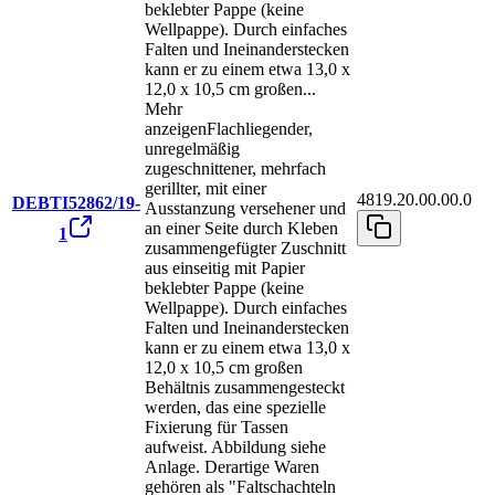
beklebter Pappe (keine
Wellpappe). Durch einfaches
Falten und Ineinanderstecken
kann er zu einem etwa 13,0 x
12,0 x 10,5 cm großen
...
Mehr
anzeigen
Flachliegender,
unregelmäßig
zugeschnittener, mehrfach
gerillter, mit einer
4819.20.00.00.0
DEBTI52862/19-
Ausstanzung versehener und
an einer Seite durch Kleben
1
zusammengefügter Zuschnitt
aus einseitig mit Papier
beklebter Pappe (keine
Wellpappe). Durch einfaches
Falten und Ineinanderstecken
kann er zu einem etwa 13,0 x
12,0 x 10,5 cm großen
Behältnis zusammengesteckt
werden, das eine spezielle
Fixierung für Tassen
aufweist. Abbildung siehe
Anlage. Derartige Waren
gehören als "Faltschachteln