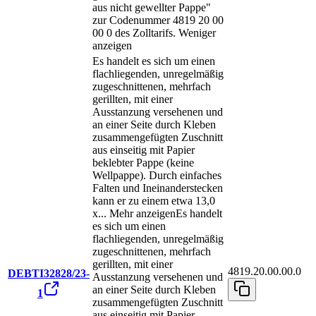
aus nicht gewellter Pappe"
zur Codenummer 4819 20 00
00 0 des Zolltarifs.
Weniger
anzeigen
Es handelt es sich um einen
flachliegenden, unregelmäßig
zugeschnittenen, mehrfach
gerillten, mit einer
Ausstanzung versehenen und
an einer Seite durch Kleben
zusammengefügten Zuschnitt
aus einseitig mit Papier
beklebter Pappe (keine
Wellpappe). Durch einfaches
Falten und Ineinanderstecken
kann er zu einem etwa 13,0
x
...
Mehr anzeigen
Es handelt
es sich um einen
flachliegenden, unregelmäßig
zugeschnittenen, mehrfach
gerillten, mit einer
4819.20.00.00.0
DEBTI32828/23-
Ausstanzung versehenen und
an einer Seite durch Kleben
1
zusammengefügten Zuschnitt
aus einseitig mit Papier