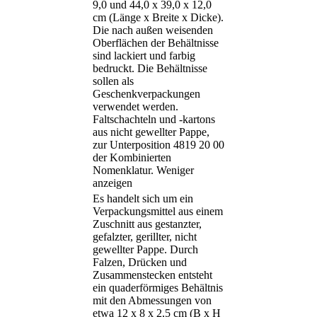
9,0 und 44,0 x 39,0 x 12,0
cm (Länge x Breite x Dicke).
Die nach außen weisenden
Oberflächen der Behältnisse
sind lackiert und farbig
bedruckt. Die Behältnisse
sollen als
Geschenkverpackungen
verwendet werden.
Faltschachteln und -kartons
aus nicht gewellter Pappe,
zur Unterposition 4819 20 00
der Kombinierten
Nomenklatur.
Weniger
anzeigen
Es handelt sich um ein
Verpackungsmittel aus einem
Zuschnitt aus gestanzter,
gefalzter, gerillter, nicht
gewellter Pappe. Durch
Falzen, Drücken und
Zusammenstecken entsteht
ein quaderförmiges Behältnis
mit den Abmessungen von
etwa 12 x 8 x 2,5 cm (B x H