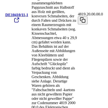
zusammengeklebten
Pappzuschnitt aus Halbstoff
aus Holz mit gerillten,
4819.20.00.00.0
DE10410/11-1
konvexen Schmalseiten, der
durch Falten und Drücken zu
einem Raumerzeugnis mit
konkaven Schmalseiten (sog.
Kissenschachtel,
Abmessungen etwa 40 x 29,9
cm) gefaltet werden kann.
Das Behältnis ist auf der
Außenseite mit Abbildungen
von Kleeblättern und
Fliegenpilzen sowie der
Aufschrift "Glückspilz"
farbig bedruckt und dient als
Verpackung von
Geschenken. Abbildung
siehe Anlage. Derartige
Waren gehören als
"Faltschachteln und -kartons
aus nicht gewelltem Papier
oder nicht gewellter Pappe"
zur Codenummer 4819 2000
00 0 des Elektronischen