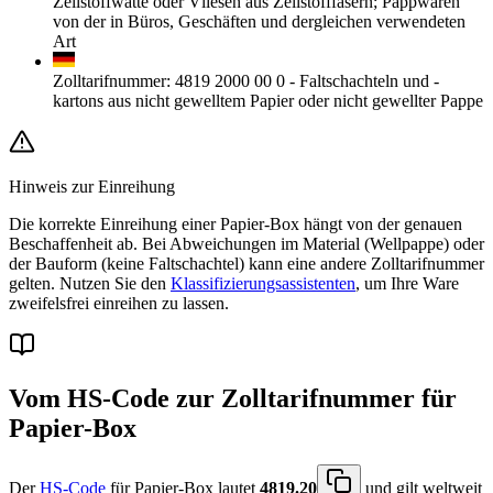
Zellstoffwatte oder Vliesen aus Zellstofffasern; Pappwaren
von der in Büros, Geschäften und dergleichen verwendeten
Art
Zolltarifnummer
:
4819 2000 00 0
-
Faltschachteln und -
kartons aus nicht gewelltem Papier oder nicht gewellter Pappe
Hinweis zur Einreihung
Die korrekte Einreihung einer Papier-Box hängt von der genauen
Beschaffenheit ab. Bei Abweichungen im Material (Wellpappe) oder
der Bauform (keine Faltschachtel) kann eine andere Zolltarifnummer
gelten. Nutzen Sie den
Klassifizierungsassistenten
, um Ihre Ware
zweifelsfrei einreihen zu lassen.
Vom HS-Code zur Zolltarifnummer für
Papier-Box
Der
HS-Code
für Papier-Box lautet
4819.20
und gilt weltweit