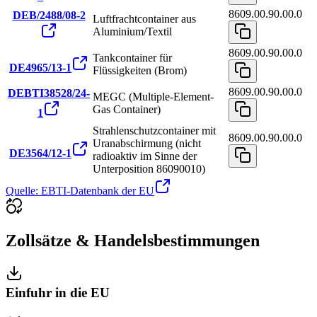
8609.00.90.00.0
DEB/2488/08-2
Luftfrachtcontainer aus
Aluminium/Textil
8609.00.90.00.0
Tankcontainer für
DE4965/13-1
Flüssigkeiten (Brom)
8609.00.90.00.0
DEBTI38528/24-
MEGC (Multiple-Element-
Gas Container)
1
Strahlenschutzcontainer mit
8609.00.90.00.0
Uranabschirmung (nicht
DE3564/12-1
radioaktiv im Sinne der
Unterposition 86090010)
Quelle: EBTI-Datenbank der EU
Zollsätze & Handelsbestimmungen
Einfuhr in die EU