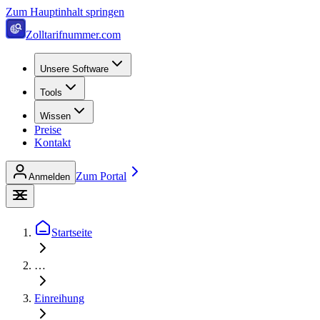
Zum Hauptinhalt springen
Zolltarifnummer.com
Unsere Software
Tools
Wissen
Preise
Kontakt
Zum Portal
Anmelden
Startseite
…
Einreihung