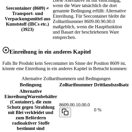
Diese Alternative ist nur einschlägig,
wenn die Ware tatsächlich die dort
Seecontainer (8609) ≠
genannte Bedingung erfüllt: Alternative
Transport- und
Einreihung. Für Seecontainer bleibt die
Verpackungsmittel aus
Zolltarifnummer 8609.00.90.00.0
Kunststoff (IBCs etc.)
maßgeblich, wenn die Hauptfunktion
(3923)
und Bauart der beschriebenen Ware
entsprechen.
Einreihung in ein anderes Kapitel
Falls Ihr Produkt kein Seecontainer im Sinne der Position 8609 ist,
könnte eine Einreihung in ein anderes Kapitel in Betracht kommen:
Alternative Zolltarifnummern und Bedingungen
Bedingung
Zolltarifnummer
Drittlandszollsatz
Alternative
Einreihung
Warenbehälter
(Container), die zum
8609.00.10.00.0
Schutz gegen Strahlung
0 %
mit Blei verkleidet und
zum Befördern
radioaktiver Stoffe
bestimmt sind