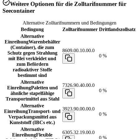
Weitere Optionen für die Zolltarifnummer für
Seecontainer
Alternative Zolltarifnummern und Bedingungen
Bedingung
Zolltarifnummer
Drittlandszollsatz
Alternative
Einreihung
Warenbehälter
(Container), die zum
8609.00.10.00.0
Schutz gegen Strahlung
0 %
mit Blei verkleidet und
zum Befördern
radioaktiver Stoffe
bestimmt sind
Alternative
7326.90.40.00.0
Einreihung
Paletten und
0 %
ähnliche stapelfähige
Transportmittel aus Stahl
Alternative
3923.90.00.00.0
Einreihung
Transport- und
0 %
Verpackungsmittel aus
Kunststoff (IBCs etc.)
Alternative
6305.32.19.00.0
Einreihung
Flexible
0 %