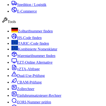
Spedition / Logistik
E-Commerce
Tools
Zolltarifnummer finden
HS-Code finden
TARIC-Code finden
Kombinierte Nomenklatur
Warentarifnummer finden
EZT-Online Alternative
vZTA-Abfrage
Dual-Use-Prüfung
CBAM-Prüfung
Zollrechner
Einfuhrumsatzsteuer-Rechner
EORI-Nummer prüfen