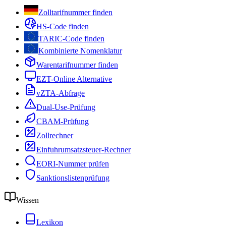
Zolltarifnummer finden
HS-Code finden
TARIC-Code finden
Kombinierte Nomenklatur
Warentarifnummer finden
EZT-Online Alternative
vZTA-Abfrage
Dual-Use-Prüfung
CBAM-Prüfung
Zollrechner
Einfuhrumsatzsteuer-Rechner
EORI-Nummer prüfen
Sanktionslistenprüfung
Wissen
Lexikon