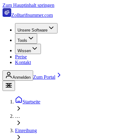
Zum Hauptinhalt springen
Zolltarifnummer.com
Unsere Software
Tools
Wissen
Preise
Kontakt
Zum Portal
Anmelden
Startseite
…
Einreihung