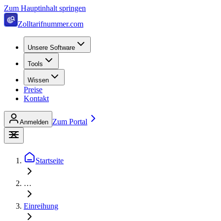
Zum Hauptinhalt springen
Zolltarifnummer.com
Unsere Software
Tools
Wissen
Preise
Kontakt
Zum Portal
Anmelden
Startseite
…
Einreihung