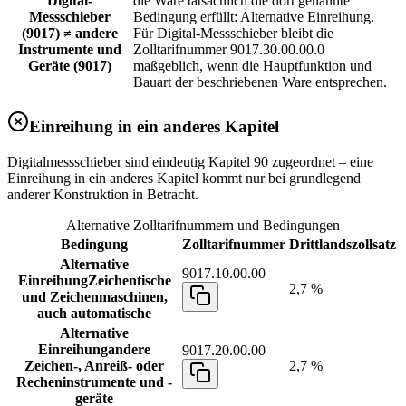
Digital-
die Ware tatsächlich die dort genannte
Messschieber
Bedingung erfüllt: Alternative Einreihung.
(9017) ≠ andere
Für Digital-Messschieber bleibt die
Instrumente und
Zolltarifnummer 9017.30.00.00.0
Geräte (9017)
maßgeblich, wenn die Hauptfunktion und
Bauart der beschriebenen Ware entsprechen.
Einreihung in ein anderes Kapitel
Digitalmessschieber sind eindeutig Kapitel 90 zugeordnet – eine
Einreihung in ein anderes Kapitel kommt nur bei grundlegend
anderer Konstruktion in Betracht.
Alternative Zolltarifnummern und Bedingungen
Bedingung
Zolltarifnummer
Drittlandszollsatz
Alternative
9017.10.00.00
Einreihung
Zeichentische
2,7 %
und Zeichenmaschinen,
auch automatische
Alternative
Einreihung
andere
9017.20.00.00
Zeichen-, Anreiß- oder
2,7 %
Recheninstrumente und -
geräte