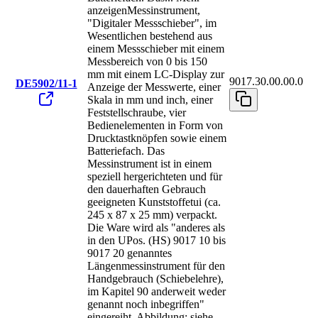
anzeigen
Messinstrument,
"Digitaler Messschieber", im
Wesentlichen bestehend aus
einem Messschieber mit einem
Messbereich von 0 bis 150
mm mit einem LC-Display zur
9017.30.00.00.0
DE5902/11-1
Anzeige der Messwerte, einer
Skala in mm und inch, einer
Feststellschraube, vier
Bedienelementen in Form von
Drucktastknöpfen sowie einem
Batteriefach. Das
Messinstrument ist in einem
speziell hergerichteten und für
den dauerhaften Gebrauch
geeigneten Kunststoffetui (ca.
245 x 87 x 25 mm) verpackt.
Die Ware wird als "anderes als
in den UPos. (HS) 9017 10 bis
9017 20 genanntes
Längenmessinstrument für den
Handgebrauch (Schiebelehre),
im Kapitel 90 anderweit weder
genannt noch inbegriffen"
eingereiht. Abbildung: siehe