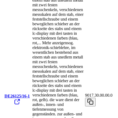
einem stab aus unedlem metall
mit zwei festen
messschenkeln, verschiedenen
messskalen auf dem stab, einer
feststellschraube und einem
beweglichen schieber an der
rückseite des stabs und einem
lc-display mit drei tasten in
verschiedenen farben (blau,
rot,
...
Mehr anzeigen
sog.
elektronik-schieblehre, im
wesentlichen bestehend aus
einem stab aus unedlem metall
mit zwei festen
messschenkeln, verschiedenen
messskalen auf dem stab, einer
feststellschraube und einem
beweglichen schieber an der
rückseite des stabs und einem
lc-display mit drei tasten in
verschiedenen farben (blau,
9017.30.00.00.0
DE26125/16-1
rot, gelb). die ware dient der
außen-, innen- und
tiefenmessung von
gegenständen. zur außen- und