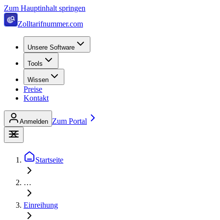
Zum Hauptinhalt springen
Zolltarifnummer.com
Unsere Software
Tools
Wissen
Preise
Kontakt
Zum Portal
Anmelden
Startseite
…
Einreihung