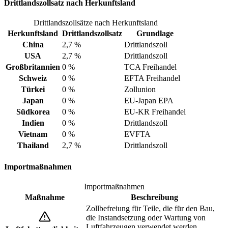
Drittlandszollsatz nach Herkunftsland
Drittlandszollsätze nach Herkunftsland
Herkunftsland
Drittlandszollsatz
Grundlage
China
2,7 %
Drittlandszoll
USA
2,7 %
Drittlandszoll
Großbritannien
0 %
TCA Freihandel
Schweiz
0 %
EFTA Freihandel
Türkei
0 %
Zollunion
Japan
0 %
EU-Japan EPA
Südkorea
0 %
EU-KR Freihandel
Indien
0 %
Drittlandszoll
Vietnam
0 %
EVFTA
Thailand
2,7 %
Drittlandszoll
Importmaßnahmen
Importmaßnahmen
Maßnahme
Beschreibung
Zollbefreiung für Teile, die für den Bau,
die Instandsetzung oder Wartung von
Luftfahrzeugen verwendet werden