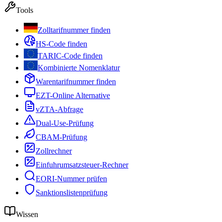
Tools
Zolltarifnummer finden
HS-Code finden
TARIC-Code finden
Kombinierte Nomenklatur
Warentarifnummer finden
EZT-Online Alternative
vZTA-Abfrage
Dual-Use-Prüfung
CBAM-Prüfung
Zollrechner
Einfuhrumsatzsteuer-Rechner
EORI-Nummer prüfen
Sanktionslistenprüfung
Wissen