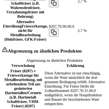
2,7 %
Schaftfräser (z.B.
Walzenstirnfräser,
Verzahnungsfräser mit
Bohrung)
Alternative
Einreihung
Fräswerkzeuge,
8207.70.90.00.0
nicht für
2,7 %
Metallbearbeitung
(Holzfräser, GFK-Fräser)
Abgrenzung zu ähnlichen Produkten
Abgrenzung zu ähnlichen Produkten
Verwechslung
Erklärung
Fräser (8207) ≠
Diese Alternative ist nur einschlägig,
Fräswerkzeuge für
wenn die Ware tatsächlich die dort
Metallbearbeitung, mit
genannte Bedingung erfüllt: Alternative
arbeitendem Teil aus
Einreihung. Für Fräser bleibt die
gesinterten
Zolltarifnummer 8207.70.31.00.0
Hartmetallen/Cermets
maßgeblich, wenn die Hauptfunktion
(z.B. Hartmetall-
und Bauart der beschriebenen Ware
Schaftfräser, VHM-
entsprechen.
Fräser) (8207)