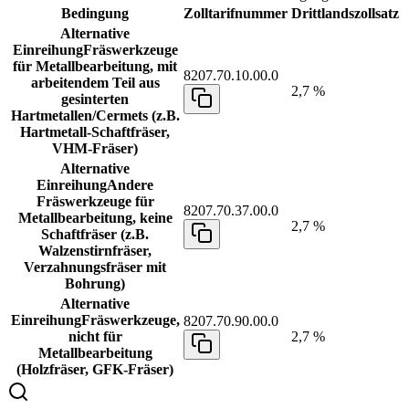
Bedingung
Zolltarifnummer
Drittlandszollsatz
Alternative
Einreihung
Fräswerkzeuge
für Metallbearbeitung, mit
8207.70.10.00.0
arbeitendem Teil aus
2,7 %
gesinterten
Hartmetallen/Cermets (z.B.
Hartmetall-Schaftfräser,
VHM-Fräser)
Alternative
Einreihung
Andere
Fräswerkzeuge für
8207.70.37.00.0
Metallbearbeitung, keine
2,7 %
Schaftfräser (z.B.
Walzenstirnfräser,
Verzahnungsfräser mit
Bohrung)
Alternative
Einreihung
Fräswerkzeuge,
8207.70.90.00.0
nicht für
2,7 %
Metallbearbeitung
(Holzfräser, GFK-Fräser)