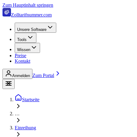
Zum Hauptinhalt springen
Zolltarifnummer.com
Unsere Software
Tools
Wissen
Preise
Kontakt
Zum Portal
Anmelden
Startseite
…
Einreihung