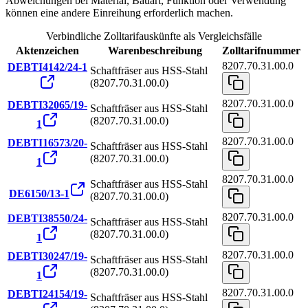
Abweichungen bei Material, Bauart, Funktion oder Verwendung
können eine andere Einreihung erforderlich machen.
Verbindliche Zolltarifauskünfte als Vergleichsfälle
Aktenzeichen
Warenbeschreibung
Zolltarifnummer
8207.70.31.00.0
DEBTI4142/24-1
Schaftfräser aus HSS-Stahl
(8207.70.31.00.0)
8207.70.31.00.0
DEBTI32065/19-
Schaftfräser aus HSS-Stahl
(8207.70.31.00.0)
1
8207.70.31.00.0
DEBTI16573/20-
Schaftfräser aus HSS-Stahl
(8207.70.31.00.0)
1
8207.70.31.00.0
Schaftfräser aus HSS-Stahl
DE6150/13-1
(8207.70.31.00.0)
8207.70.31.00.0
DEBTI38550/24-
Schaftfräser aus HSS-Stahl
(8207.70.31.00.0)
1
8207.70.31.00.0
DEBTI30247/19-
Schaftfräser aus HSS-Stahl
(8207.70.31.00.0)
1
8207.70.31.00.0
DEBTI24154/19-
Schaftfräser aus HSS-Stahl