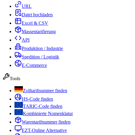
URL
Datei hochladen
Excel & CSV
Massentarifierung
API
Produktion / Industrie
Spedition / Logistik
E-Commerce
Tools
Zolltarifnummer finden
HS-Code finden
TARIC-Code finden
Kombinierte Nomenklatur
Warentarifnummer finden
EZT-Online Alternative