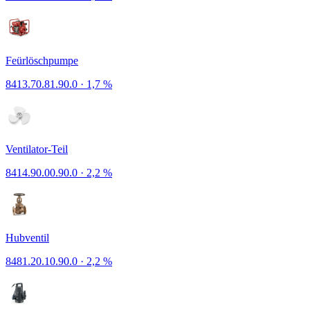
Feürlöschpumpe
8413.70.81.90.0
·
1,7 %
Ventilator-Teil
8414.90.00.90.0
·
2,2 %
Hubventil
8481.20.10.90.0
·
2,2 %