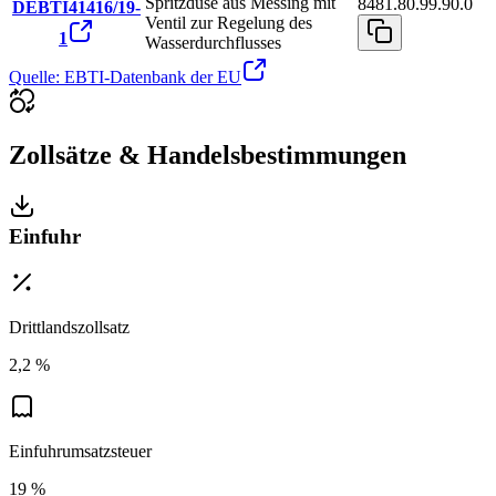
Spritzdüse aus Messing mit
8481.80.99.90.0
DEBTI41416/19-
Ventil zur Regelung des
1
Wasserdurchflusses
Quelle: EBTI-Datenbank der EU
Zollsätze & Handelsbestimmungen
Einfuhr
Drittlandszollsatz
2,2 %
Einfuhrumsatzsteuer
19 %