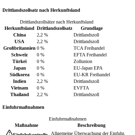
Drittlandszollsatz nach Herkunftsland
Drittlandszollsätze nach Herkunftsland
Herkunftsland
Drittlandszollsatz
Grundlage
China
2,2 %
Drittlandszoll
USA
2,2 %
Drittlandszoll
Großbritannien
0 %
TCA Freihandel
Schweiz
0 %
EFTA Freihandel
Türkei
0 %
Zollunion
Japan
0 %
EU-Japan EPA
Südkorea
0 %
EU-KR Freihandel
Indien
2,2 %
Drittlandszoll
Vietnam
0 %
EVFTA
Thailand
2,2 %
Drittlandszoll
Einfuhrmaßnahmen
Einfuhrmaßnahmen
Maßnahme
Beschreibung
Allgemeine Überwachung der Einfuhr.
Einfuhrkontrolle