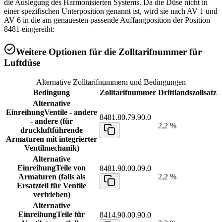
die Auslegung des Harmonisierten Systems. Da die Düse nicht in
einer spezifischen Unterposition genannt ist, wird sie nach AV 1 und
AV 6 in die am genauesten passende Auffangposition der Position
8481 eingereiht:
Weitere Optionen für die Zolltarifnummer für
Luftdüse
Alternative Zolltarifnummern und Bedingungen
Bedingung
Zolltarifnummer
Drittlandszollsatz
Alternative
Einreihung
Ventile - andere
8481.80.79.90.0
- andere (für
2,2 %
druckluftführende
Armaturen mit integrierter
Ventilmechanik)
Alternative
Einreihung
Teile von
8481.90.00.09.0
Armaturen (falls als
2,2 %
Ersatzteil für Ventile
vertrieben)
Alternative
Einreihung
Teile für
8414.90.00.90.0