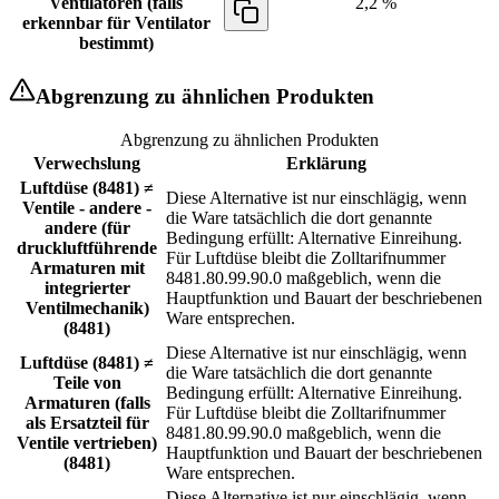
Ventilatoren (falls
2,2 %
erkennbar für Ventilator
bestimmt)
Abgrenzung zu ähnlichen Produkten
Abgrenzung zu ähnlichen Produkten
Verwechslung
Erklärung
Luftdüse (8481) ≠
Diese Alternative ist nur einschlägig, wenn
Ventile - andere -
die Ware tatsächlich die dort genannte
andere (für
Bedingung erfüllt: Alternative Einreihung.
druckluftführende
Für Luftdüse bleibt die Zolltarifnummer
Armaturen mit
8481.80.99.90.0 maßgeblich, wenn die
integrierter
Hauptfunktion und Bauart der beschriebenen
Ventilmechanik)
Ware entsprechen.
(8481)
Diese Alternative ist nur einschlägig, wenn
Luftdüse (8481) ≠
die Ware tatsächlich die dort genannte
Teile von
Bedingung erfüllt: Alternative Einreihung.
Armaturen (falls
Für Luftdüse bleibt die Zolltarifnummer
als Ersatzteil für
8481.80.99.90.0 maßgeblich, wenn die
Ventile vertrieben)
Hauptfunktion und Bauart der beschriebenen
(8481)
Ware entsprechen.
Diese Alternative ist nur einschlägig, wenn