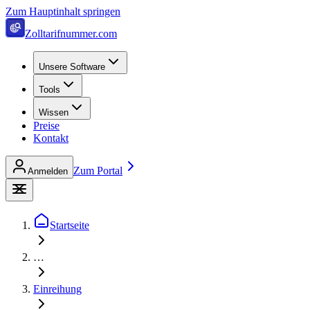
Zum Hauptinhalt springen
Zolltarifnummer.com
Unsere Software
Tools
Wissen
Preise
Kontakt
Zum Portal
Anmelden
Startseite
…
Einreihung