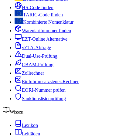
HS-Code finden
TARIC-Code finden
Kombinierte Nomenklatur
Warentarifnummer finden
EZT-Online Alternative
vZTA-Abfrage
Dual-Use-Prüfung
CBAM-Prüfung
Zollrechner
Einfuhrumsatzsteuer-Rechner
EORI-Nummer prüfen
Sanktionslistenprüfung
Wissen
Lexikon
Leitfäden