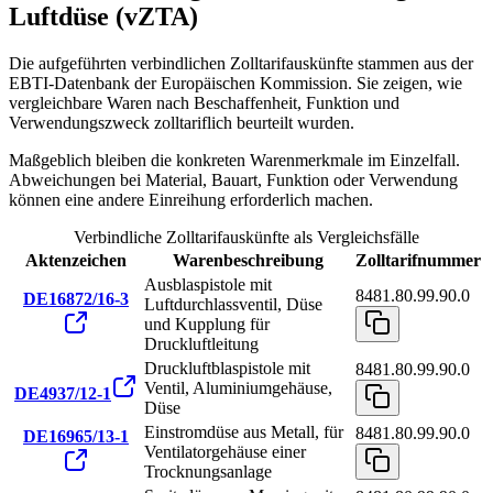
Luftdüse (vZTA)
Die aufgeführten verbindlichen Zolltarifauskünfte stammen aus der
EBTI-Datenbank der Europäischen Kommission. Sie zeigen, wie
vergleichbare Waren nach Beschaffenheit, Funktion und
Verwendungszweck zolltariflich beurteilt wurden.
Maßgeblich bleiben die konkreten Warenmerkmale im Einzelfall.
Abweichungen bei Material, Bauart, Funktion oder Verwendung
können eine andere Einreihung erforderlich machen.
Verbindliche Zolltarifauskünfte als Vergleichsfälle
Aktenzeichen
Warenbeschreibung
Zolltarifnummer
Ausblaspistole mit
8481.80.99.90.0
DE16872/16-3
Luftdurchlassventil, Düse
und Kupplung für
Druckluftleitung
Druckluftblaspistole mit
8481.80.99.90.0
Ventil, Aluminiumgehäuse,
DE4937/12-1
Düse
Einstromdüse aus Metall, für
8481.80.99.90.0
DE16965/13-1
Ventilatorgehäuse einer
Trocknungsanlage