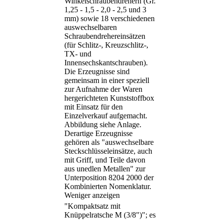
Winkelschraubendrehern (Gr.
1,25 - 1,5 - 2,0 - 2,5 und 3
mm) sowie 18 verschiedenen
auswechselbaren
Schraubendrehereinsätzen
(für Schlitz-, Kreuzschlitz-,
TX- und
Innensechskantschrauben).
Die Erzeugnisse sind
gemeinsam in einer speziell
zur Aufnahme der Waren
hergerichteten Kunststoffbox
mit Einsatz für den
Einzelverkauf aufgemacht.
Abbildung siehe Anlage.
Derartige Erzeugnisse
gehören als "auswechselbare
Steckschlüsseleinsätze, auch
mit Griff, und Teile davon
aus unedlen Metallen" zur
Unterposition 8204 2000 der
Kombinierten Nomenklatur.
Weniger anzeigen
"Kompaktsatz mit
Knüppelratsche M (3/8")"; es