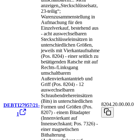
anzeigen
„Steckschlüsselsatz,
23-teilig“;
Warenzusammenstellung in
Aufmachung für den
Einzelverkauf, bestehend aus
- acht auswechselbaren
Steckschlüsseleinsätzen in
unterschiedlichen Größen,
jeweils mit Vierkantaufnahme
(Pos. 8204) - einer seitlich zu
betätigenden Ratsche mit auf
Rechts-/Linksgang
umschaltbarem
Außenvierkantantrieb und
Griff (Pos. 8204) - 12
auswechselbaren
Schraubendrehereinsätzen
(Bits) in unterschiedlichen
8204.20.00.00.0
DEBTI27957/21-
Formen und Größen (Pos.
8207) - einem Bitadapter
1
(Innenvierkant auf
Innensechskant; Pos. 7326) -
einer magnetischen
Bithalterung