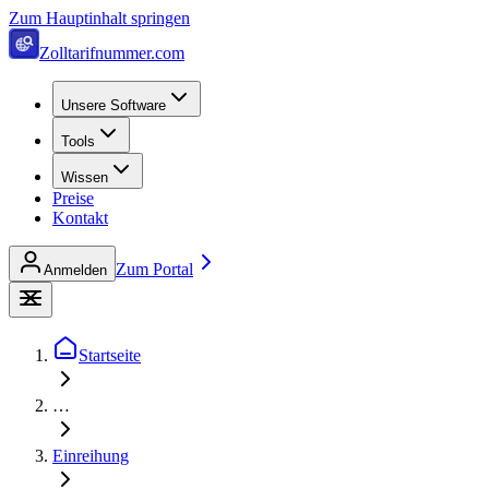
Zum Hauptinhalt springen
Zolltarifnummer.com
Unsere Software
Tools
Wissen
Preise
Kontakt
Zum Portal
Anmelden
Startseite
…
Einreihung