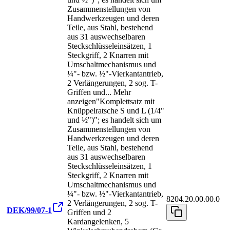
Zusammenstellungen von
Handwerkzeugen und deren
Teile, aus Stahl, bestehend
aus 31 auswechselbaren
Steckschlüsseleinsätzen, 1
Steckgriff, 2 Knarren mit
Umschaltmechanismus und
¼"- bzw. ½"-Vierkantantrieb,
2 Verlängerungen, 2 sog. T-
Griffen und
...
Mehr
anzeigen
"Komplettsatz mit
Knüppelratsche S und L (1/4"
und ½")"; es handelt sich um
Zusammenstellungen von
Handwerkzeugen und deren
Teile, aus Stahl, bestehend
aus 31 auswechselbaren
Steckschlüsseleinsätzen, 1
Steckgriff, 2 Knarren mit
Umschaltmechanismus und
¼"- bzw. ½"-Vierkantantrieb,
8204.20.00.00.0
2 Verlängerungen, 2 sog. T-
DEK/99/07-1
Griffen und 2
Kardangelenken, 5