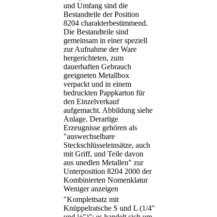
und Umfang sind die
Bestandteile der Position
8204 charakterbestimmend.
Die Bestandteile sind
gemeinsam in einer speziell
zur Aufnahme der Ware
hergerichteten, zum
dauerhaften Gebrauch
geeigneten Metallbox
verpackt und in einem
bedruckten Pappkarton für
den Einzelverkauf
aufgemacht. Abbildung siehe
Anlage. Derartige
Erzeugnisse gehören als
"auswechselbare
Steckschlüsseleinsätze, auch
mit Griff, und Teile davon
aus unedlen Metallen" zur
Unterposition 8204 2000 der
Kombinierten Nomenklatur
Weniger anzeigen
"Komplettsatz mit
Knüppelratsche S und L (1/4"
und ½")"; es handelt sich um