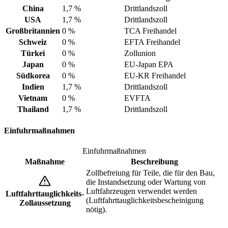
China
1,7 %
Drittlandszoll
USA
1,7 %
Drittlandszoll
Großbritannien
0 %
TCA Freihandel
Schweiz
0 %
EFTA Freihandel
Türkei
0 %
Zollunion
Japan
0 %
EU-Japan EPA
Südkorea
0 %
EU-KR Freihandel
Indien
1,7 %
Drittlandszoll
Vietnam
0 %
EVFTA
Thailand
1,7 %
Drittlandszoll
Einfuhrmaßnahmen
Einfuhrmaßnahmen
Maßnahme
Beschreibung
Zollbefreiung für Teile, die für den Bau,
die Instandsetzung oder Wartung von
Luftfahrzeugen verwendet werden
Luftfahrttauglichkeits-
(Luftfahrttauglichkeitsbescheinigung
Zollaussetzung
nötig).