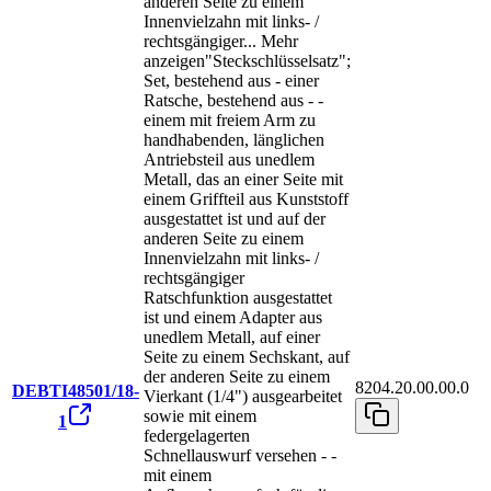
anderen Seite zu einem
Innenvielzahn mit links- /
rechtsgängiger
...
Mehr
anzeigen
"Steckschlüsselsatz";
Set, bestehend aus - einer
Ratsche, bestehend aus - -
einem mit freiem Arm zu
handhabenden, länglichen
Antriebsteil aus unedlem
Metall, das an einer Seite mit
einem Griffteil aus Kunststoff
ausgestattet ist und auf der
anderen Seite zu einem
Innenvielzahn mit links- /
rechtsgängiger
Ratschfunktion ausgestattet
ist und einem Adapter aus
unedlem Metall, auf einer
Seite zu einem Sechskant, auf
der anderen Seite zu einem
8204.20.00.00.0
DEBTI48501/18-
Vierkant (1/4") ausgearbeitet
sowie mit einem
1
federgelagerten
Schnellauswurf versehen - -
mit einem