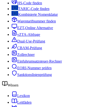
HS-Code finden
TARIC-Code finden
Kombinierte Nomenklatur
Warentarifnummer finden
EZT-Online Alternative
vZTA-Abfrage
Dual-Use-Prüfung
CBAM-Prüfung
Zollrechner
Einfuhrumsatzsteuer-Rechner
EORI-Nummer prüfen
Sanktionslistenprüfung
Wissen
Lexikon
Leitfäden