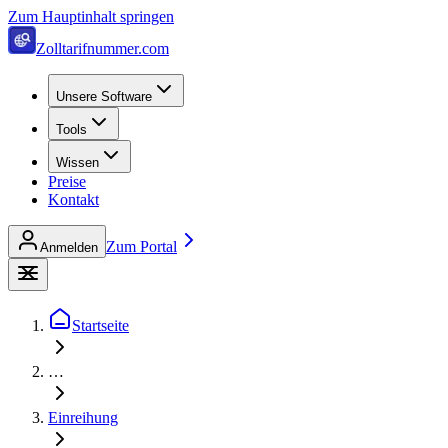
Zum Hauptinhalt springen
Zolltarifnummer.com
Unsere Software
Tools
Wissen
Preise
Kontakt
Zum Portal
Anmelden
Startseite
…
Einreihung