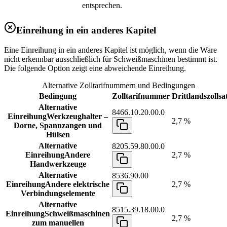
entsprechen.
Einreihung in ein anderes Kapitel
Eine Einreihung in ein anderes Kapitel ist möglich, wenn die Ware
nicht erkennbar ausschließlich für Schweißmaschinen bestimmt ist.
Die folgende Option zeigt eine abweichende Einreihung.
Alternative Zolltarifnummern und Bedingungen
Bedingung
Zolltarifnummer
Drittlandszollsa
Alternative
8466.10.20.00.0
Einreihung
Werkzeughalter –
2,7 %
Dorne, Spannzangen und
Hülsen
Alternative
8205.59.80.00.0
Einreihung
Andere
2,7 %
Handwerkzeuge
Alternative
8536.90.00
Einreihung
Andere elektrische
2,7 %
Verbindungselemente
Alternative
8515.39.18.00.0
Einreihung
Schweißmaschinen
2,7 %
zum manuellen