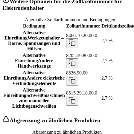
Weitere Optionen für die Zolltarifnummer für
Elektrodenhalter
Alternative Zolltarifnummern und Bedingungen
Bedingung
Zolltarifnummer
Drittlandszollsa
Alternative
8466.10.20.00.0
Einreihung
Werkzeughalter –
2,7 %
Dorne, Spannzangen und
Hülsen
Alternative
8205.59.80.00.0
Einreihung
Andere
2,7 %
Handwerkzeuge
Alternative
8536.90.00
Einreihung
Andere elektrische
2,7 %
Verbindungselemente
Alternative
8515.39.18.00.0
Einreihung
Schweißmaschinen
2,7 %
zum manuellen
Lichtbogenschweißen
Abgrenzung zu ähnlichen Produkten
Abgrenzung zu ähnlichen Produkten