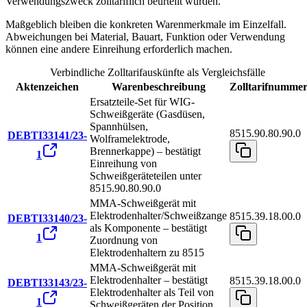
Verwendungszweck zolltariflich beurteilt wurden.
Maßgeblich bleiben die konkreten Warenmerkmale im Einzelfall.
Abweichungen bei Material, Bauart, Funktion oder Verwendung
können eine andere Einreihung erforderlich machen.
Verbindliche Zolltarifauskünfte als Vergleichsfälle
Aktenzeichen
Warenbeschreibung
Zolltarifnumme
Ersatzteile-Set für WIG-
Schweißgeräte (Gasdüsen,
Spannhülsen,
8515.90.80.90.0
DEBTI33141/23-
Wolframelektrode,
Brennerkappe) – bestätigt
1
Einreihung von
Schweißgeräteteilen unter
8515.90.80.90.0
MMA-Schweißgerät mit
Elektrodenhalter/Schweißzange
8515.39.18.00.0
DEBTI33140/23-
als Komponente – bestätigt
1
Zuordnung von
Elektrodenhaltern zu 8515
MMA-Schweißgerät mit
Elektrodenhalter – bestätigt
8515.39.18.00.0
DEBTI33143/23-
Elektrodenhalter als Teil von
1
Schweißgeräten der Position