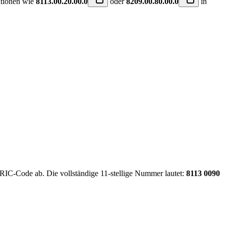
itionen wie
8113.00.20.00.0
oder
8209.00.80.00.0
in
RIC-Code ab. Die vollständige 11-stellige Nummer lautet:
8113 0090