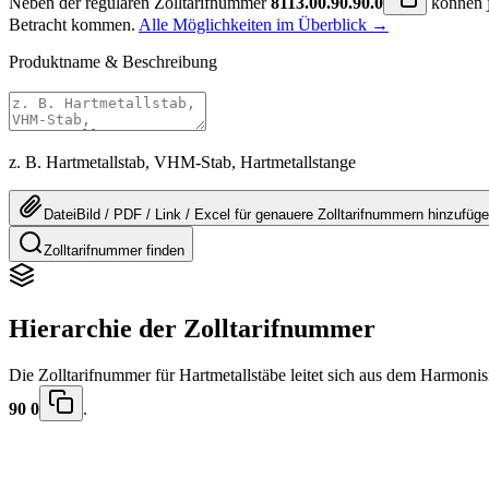
Neben der regulären Zolltarifnummer
8113.00.90.90.0
können j
Betracht kommen.
Alle Möglichkeiten im Überblick →
Produktname & Beschreibung
z. B. Hartmetallstab, VHM-Stab, Hartmetallstange
Datei
Bild / PDF / Link / Excel
für genauere
Zolltarifnummern
hinzufüg
Zolltarifnummer finden
Hierarchie der Zolltarifnummer
Die Zolltarifnummer für Hartmetallstäbe leitet sich aus dem Harmo
90 0
.