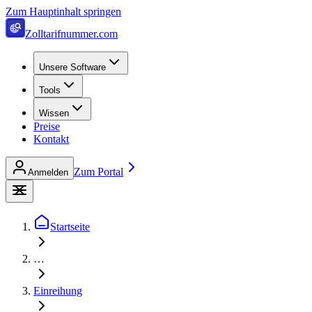
Zum Hauptinhalt springen
Zolltarifnummer.com
Unsere Software
Tools
Wissen
Preise
Kontakt
Zum Portal
Anmelden
Startseite
…
Einreihung