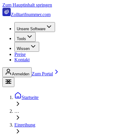
Zum Hauptinhalt springen
Zolltarifnummer.com
Unsere Software
Tools
Wissen
Preise
Kontakt
Zum Portal
Anmelden
Startseite
…
Einreihung