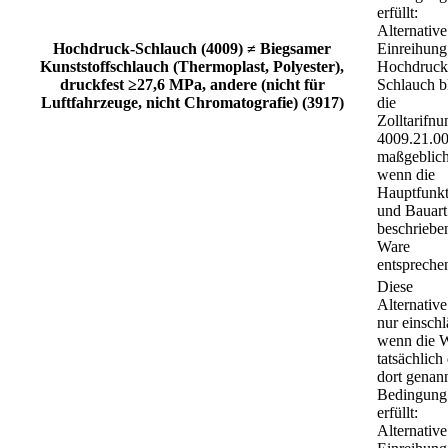
erfüllt:
Alternative
Hochdruck-Schlauch (4009) ≠ Biegsamer
Einreihung
Kunststoffschlauch (Thermoplast, Polyester),
Hochdruck
druckfest ≥27,6 MPa, andere (nicht für
Schlauch b
Luftfahrzeuge, nicht Chromatografie) (3917)
die
Zolltarifn
4009.21.00
maßgeblich
wenn die
Hauptfunkt
und Bauart
beschriebe
Ware
entspreche
Diese
Alternative 
nur einschl
wenn die 
tatsächlich
dort genan
Bedingung
erfüllt:
Alternative