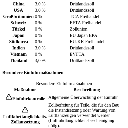
China
3,0 %
Drittlandszoll
USA
3,0 %
Drittlandszoll
Großbritannien
0 %
TCA Freihandel
Schweiz
0 %
EFTA Freihandel
Türkei
0 %
Zollunion
Japan
0 %
EU-Japan EPA
Südkorea
0 %
EU-KR Freihandel
Indien
3,0 %
Drittlandszoll
Vietnam
0 %
EVFTA
Thailand
3,0 %
Drittlandszoll
Besondere Einfuhrmaßnahmen
Besondere Einfuhrmaßnahmen
Maßnahme
Beschreibung
Allgemeine Überwachung der Einfuhr.
Einfuhrkontrolle
Zollbefreiung für Teile, die für den Bau,
die Instandsetzung oder Wartung von
Luftfahrzeugen verwendet werden
Luftfahrttauglichkeits-
(Luftfahrttauglichkeitsbescheinigung
Zollaussetzung
nötig).