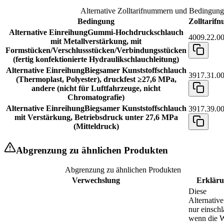
Alternative Zolltarifnummern und Bedingun
Bedingung
Zolltarif
Alternative Einreihung
Gummi-Hochdruckschlauch
4009.22.00
mit Metallverstärkung, mit
Formstücken/Verschlussstücken/Verbindungsstücken
(fertig konfektionierte Hydraulikschlauchleitung)
Alternative Einreihung
Biegsamer Kunststoffschlauch
3917.31.00
(Thermoplast, Polyester), druckfest ≥27,6 MPa,
andere (nicht für Luftfahrzeuge, nicht
Chromatografie)
Alternative Einreihung
Biegsamer Kunststoffschlauch
3917.39.00
mit Verstärkung, Betriebsdruck unter 27,6 MPa
(Mitteldruck)
Abgrenzung zu ähnlichen Produkten
Abgrenzung zu ähnlichen Produkten
Verwechslung
Erklär
Diese
Alternative 
nur einschl
wenn die 