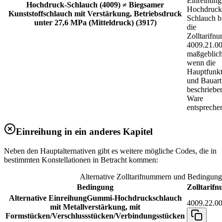
Einreihung
Hochdruck-Schlauch (4009) ≠ Biegsamer
Hochdruck
Kunststoffschlauch mit Verstärkung, Betriebsdruck
Schlauch b
unter 27,6 MPa (Mitteldruck) (3917)
die
Zolltarifn
4009.21.00
maßgeblich
wenn die
Hauptfunkt
und Bauart
beschriebe
Ware
entspreche
Einreihung in ein anderes Kapitel
Neben den Hauptalternativen gibt es weitere mögliche Codes, die in
bestimmten Konstellationen in Betracht kommen:
Alternative Zolltarifnummern und Bedingun
Bedingung
Zolltarif
Alternative Einreihung
Gummi-Hochdruckschlauch
4009.22.00
mit Metallverstärkung, mit
Formstücken/Verschlussstücken/Verbindungsstücken