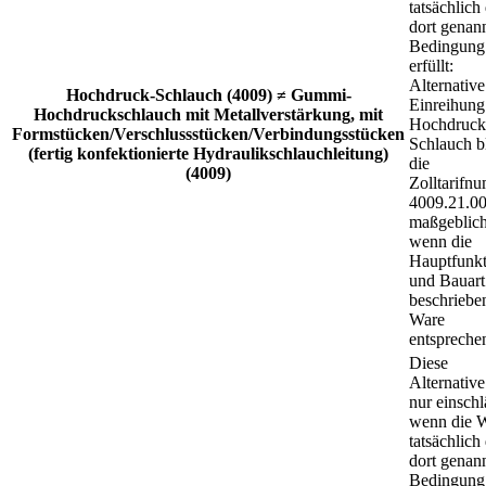
tatsächlich
dort genan
Bedingung
erfüllt:
Alternative
Hochdruck-Schlauch (4009) ≠ Gummi-
Einreihung
Hochdruckschlauch mit Metallverstärkung, mit
Hochdruck
Formstücken/Verschlussstücken/Verbindungsstücken
Schlauch b
(fertig konfektionierte Hydraulikschlauchleitung)
die
(4009)
Zolltarifn
4009.21.00
maßgeblich
wenn die
Hauptfunkt
und Bauart
beschriebe
Ware
entspreche
Diese
Alternative 
nur einschl
wenn die 
tatsächlich
dort genan
Bedingung