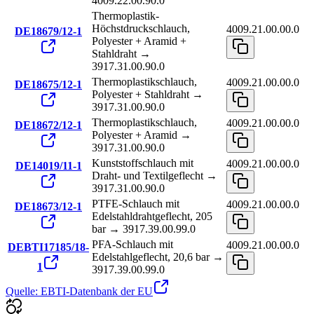
4009.22.00.90.0
Thermoplastik-
Höchstdruckschlauch,
4009.21.00.00.0
DE18679/12-1
Polyester + Aramid +
Stahldraht →
3917.31.00.90.0
Thermoplastikschlauch,
4009.21.00.00.0
DE18675/12-1
Polyester + Stahldraht →
3917.31.00.90.0
Thermoplastikschlauch,
4009.21.00.00.0
DE18672/12-1
Polyester + Aramid →
3917.31.00.90.0
Kunststoffschlauch mit
4009.21.00.00.0
DE14019/11-1
Draht- und Textilgeflecht →
3917.31.00.90.0
PTFE-Schlauch mit
4009.21.00.00.0
DE18673/12-1
Edelstahldrahtgeflecht, 205
bar → 3917.39.00.99.0
PFA-Schlauch mit
4009.21.00.00.0
DEBTI17185/18-
Edelstahlgeflecht, 20,6 bar →
1
3917.39.00.99.0
Quelle: EBTI-Datenbank der EU