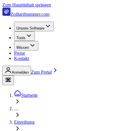
Zum Hauptinhalt springen
Zolltarifnummer.com
Unsere Software
Tools
Wissen
Preise
Kontakt
Zum Portal
Anmelden
Startseite
…
Einreihung