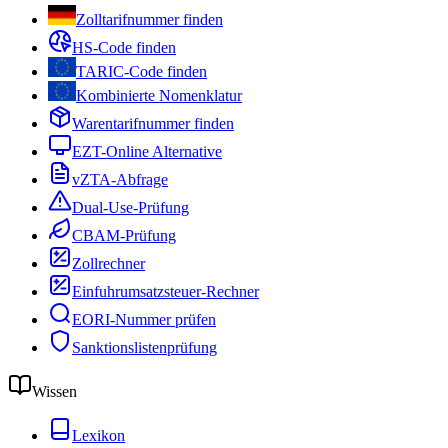
Zolltarifnummer finden
HS-Code finden
TARIC-Code finden
Kombinierte Nomenklatur
Warentarifnummer finden
EZT-Online Alternative
vZTA-Abfrage
Dual-Use-Prüfung
CBAM-Prüfung
Zollrechner
Einfuhrumsatzsteuer-Rechner
EORI-Nummer prüfen
Sanktionslistenprüfung
Wissen
Lexikon