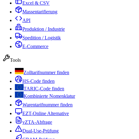
Excel & CSV
Massentarifierung
API
Produktion / Industrie
Spedition / Logistik
E-Commerce
Tools
Zolltarifnummer finden
HS-Code finden
TARIC-Code finden
Kombinierte Nomenklatur
Warentarifnummer finden
EZT-Online Alternative
vZTA-Abfrage
Dual-Use-Prüfung