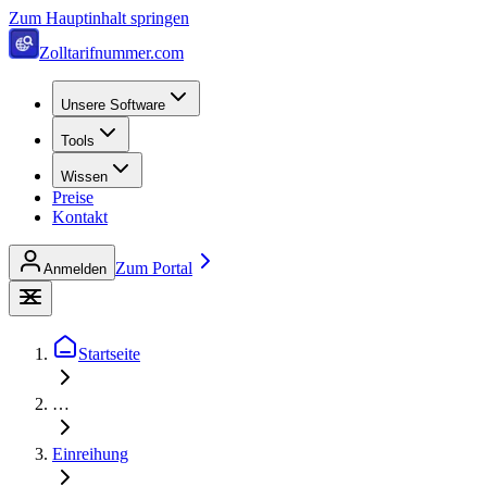
Zum Hauptinhalt springen
Zolltarifnummer.com
Unsere Software
Tools
Wissen
Preise
Kontakt
Zum Portal
Anmelden
Startseite
…
Einreihung