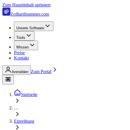
Zum Hauptinhalt springen
Zolltarifnummer.com
Unsere Software
Tools
Wissen
Preise
Kontakt
Zum Portal
Anmelden
Startseite
…
Einreihung