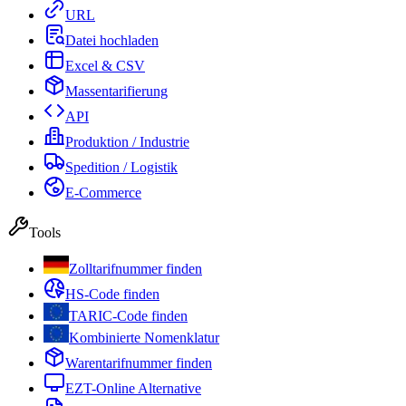
URL
Datei hochladen
Excel & CSV
Massentarifierung
API
Produktion / Industrie
Spedition / Logistik
E-Commerce
Tools
Zolltarifnummer finden
HS-Code finden
TARIC-Code finden
Kombinierte Nomenklatur
Warentarifnummer finden
EZT-Online Alternative