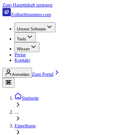
Zum Hauptinhalt springen
Zolltarifnummer.com
Unsere Software
Tools
Wissen
Preise
Kontakt
Zum Portal
Anmelden
Startseite
…
Einreihung