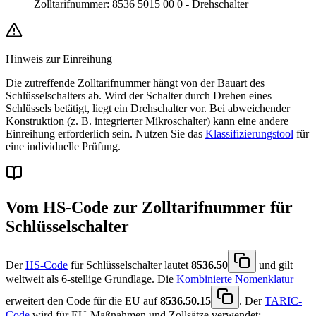
Zolltarifnummer
:
8536 5015 00 0
-
Drehschalter
Hinweis zur Einreihung
Die zutreffende Zolltarifnummer hängt von der Bauart des
Schlüsselschalters ab. Wird der Schalter durch Drehen eines
Schlüssels betätigt, liegt ein Drehschalter vor. Bei abweichender
Konstruktion (z. B. integrierter Mikroschalter) kann eine andere
Einreihung erforderlich sein. Nutzen Sie das
Klassifizierungstool
für
eine individuelle Prüfung.
Vom HS-Code zur Zolltarifnummer für
Schlüsselschalter
Der
HS-Code
für Schlüsselschalter lautet
8536.50
und gilt
weltweit als 6-stellige Grundlage. Die
Kombinierte Nomenklatur
erweitert den Code für die EU auf
8536.50.15
. Der
TARIC-
Code
wird für EU-Maßnahmen und Zollsätze verwendet: