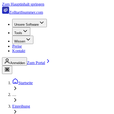
Zum Hauptinhalt springen
Zolltarifnummer.com
Unsere Software
Tools
Wissen
Preise
Kontakt
Zum Portal
Anmelden
Startseite
…
Einreihung