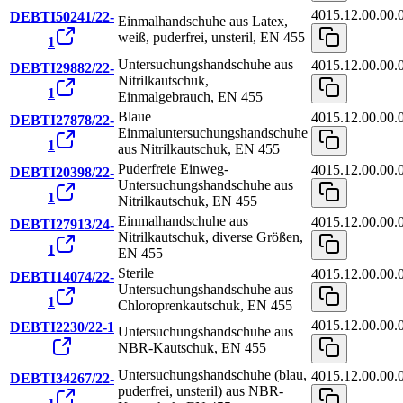
4015.12.00.00.
DEBTI50241/22-
Einmalhandschuhe aus Latex,
weiß, puderfrei, unsteril, EN 455
1
Untersuchungshandschuhe aus
4015.12.00.00.
DEBTI29882/22-
Nitrilkautschuk,
1
Einmalgebrauch, EN 455
Blaue
4015.12.00.00.
DEBTI27878/22-
Einmaluntersuchungshandschuhe
1
aus Nitrilkautschuk, EN 455
Puderfreie Einweg-
4015.12.00.00.
DEBTI20398/22-
Untersuchungshandschuhe aus
1
Nitrilkautschuk, EN 455
Einmalhandschuhe aus
4015.12.00.00.
DEBTI27913/24-
Nitrilkautschuk, diverse Größen,
1
EN 455
Sterile
4015.12.00.00.
DEBTI14074/22-
Untersuchungshandschuhe aus
1
Chloroprenkautschuk, EN 455
4015.12.00.00.
DEBTI2230/22-1
Untersuchungshandschuhe aus
NBR-Kautschuk, EN 455
Untersuchungshandschuhe (blau,
4015.12.00.00.
DEBTI34267/22-
puderfrei, unsteril) aus NBR-