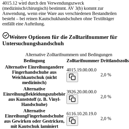
4015.12 wird durch den Verwendungszweck
(medizinisch/chirurgisch) bestimmt. AV 3(b) kommt zur
Anwendung, wenn eine Ware aus verschiedenen Bestandteilen
besteht – bei reinen Kautschukhandschuhen ohne Textilträger
entfällt eine Aufteilung.
Weitere Optionen für die Zolltarifnummer für
Untersuchungshandschuh
Alternative Zolltarifnummern und Bedingungen
Bedingung
Zolltarifnummer
Drittlandszolls
Alternative Einreihung
andere
4015.19.00.00.0
Fingerhandschuhe aus
2,0 %
Weichkautschuk (nicht
medizinisch)
Alternative
3926.20.00.00.0
Einreihung
Bekleidungszubehör
2,0 %
aus Kunststoff (z. B. Vinyl-
Handschuhe)
Alternative
6116.10.20.19.0
Einreihung
Fingerhandschuhe
2,0 %
aus Gewirken oder Gestricken,
mit Kautschuk laminiert