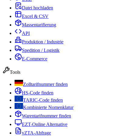
Datei hochladen
Excel & CSV
Massentarifierung
API
Produktion / Industrie
Spedition / Logistik
E-Commerce
Tools
Zolltarifnummer finden
HS-Code finden
TARIC-Code finden
Kombinierte Nomenklatur
Warentarifnummer finden
EZT-Online Alternative
vZTA-Abfrage