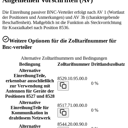
Allgemeinen Vorschriften (AV)
Die Einreihung passiver BNC-Verteiler erfolgt nach AV 1 (Wortlaut
der Positionen und Anmerkungen) und AV 3b (charaktergebende
Beschaffenheit). Maßgeblich ist die Funktion als Steckvorrichtung
für Koaxialkabel nach Position 8536.
Weitere Optionen für die Zolltarifnummer für
Bnc-verteiler
Alternative Zolltarifnummern und Bedingungen
Bedingung
Zolltarifnummer
Drittlandszollsatz
Alternative
Einreihung
Teile,
8529.10.95.00.0
erkennbar ausschließlich
0 %
zur Verwendung mit
Antennen für Geräte der
Positionen 8527 und 8528
Alternative
8517.71.00.00.0
Einreihung
Teile für
0 %
Kommunikation in
drahtlosem Netzwerk
8544.20.00.90.0
Alternative