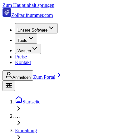
Zum Hauptinhalt springen
Zolltarifnummer.com
Unsere Software
Tools
Wissen
Preise
Kontakt
Zum Portal
Anmelden
Startseite
…
Einreihung