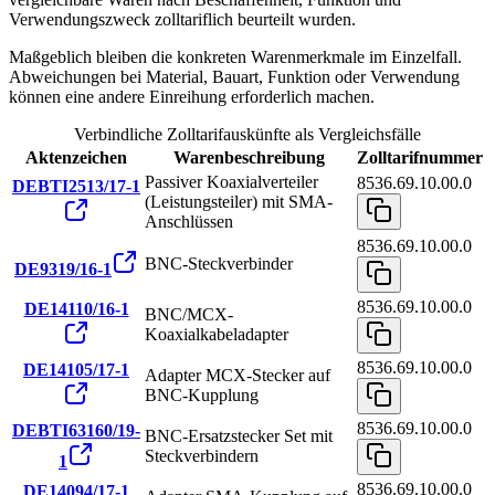
Verwendungszweck zolltariflich beurteilt wurden.
Maßgeblich bleiben die konkreten Warenmerkmale im Einzelfall.
Abweichungen bei Material, Bauart, Funktion oder Verwendung
können eine andere Einreihung erforderlich machen.
Verbindliche Zolltarifauskünfte als Vergleichsfälle
Aktenzeichen
Warenbeschreibung
Zolltarifnummer
Passiver Koaxialverteiler
8536.69.10.00.0
DEBTI2513/17-1
(Leistungsteiler) mit SMA-
Anschlüssen
8536.69.10.00.0
BNC-Steckverbinder
DE9319/16-1
8536.69.10.00.0
DE14110/16-1
BNC/MCX-
Koaxialkabeladapter
8536.69.10.00.0
DE14105/17-1
Adapter MCX-Stecker auf
BNC-Kupplung
8536.69.10.00.0
DEBTI63160/19-
BNC-Ersatzstecker Set mit
Steckverbindern
1
8536.69.10.00.0
DE14094/17-1