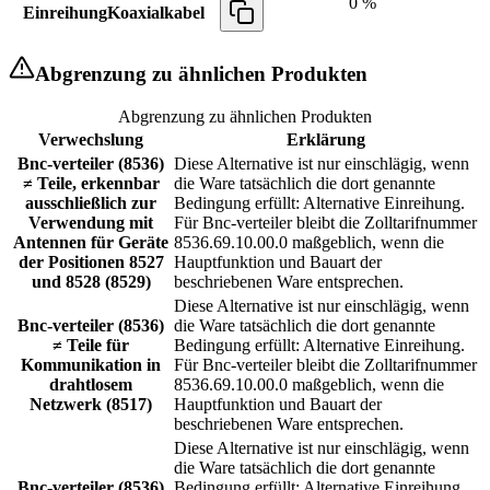
0 %
Einreihung
Koaxialkabel
Abgrenzung zu ähnlichen Produkten
Abgrenzung zu ähnlichen Produkten
Verwechslung
Erklärung
Bnc-verteiler (8536)
Diese Alternative ist nur einschlägig, wenn
≠ Teile, erkennbar
die Ware tatsächlich die dort genannte
ausschließlich zur
Bedingung erfüllt: Alternative Einreihung.
Verwendung mit
Für Bnc-verteiler bleibt die Zolltarifnummer
Antennen für Geräte
8536.69.10.00.0 maßgeblich, wenn die
der Positionen 8527
Hauptfunktion und Bauart der
und 8528 (8529)
beschriebenen Ware entsprechen.
Diese Alternative ist nur einschlägig, wenn
Bnc-verteiler (8536)
die Ware tatsächlich die dort genannte
≠ Teile für
Bedingung erfüllt: Alternative Einreihung.
Kommunikation in
Für Bnc-verteiler bleibt die Zolltarifnummer
drahtlosem
8536.69.10.00.0 maßgeblich, wenn die
Netzwerk (8517)
Hauptfunktion und Bauart der
beschriebenen Ware entsprechen.
Diese Alternative ist nur einschlägig, wenn
die Ware tatsächlich die dort genannte
Bnc-verteiler (8536)
Bedingung erfüllt: Alternative Einreihung.