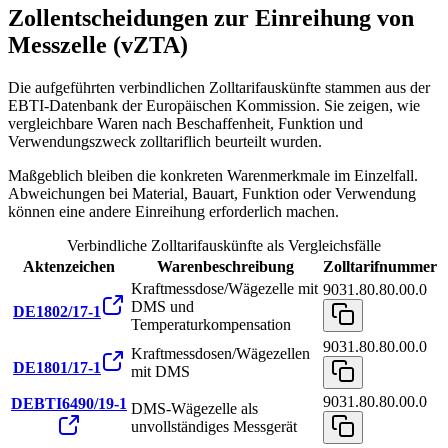
Zollentscheidungen zur Einreihung von
Messzelle (vZTA)
Die aufgeführten verbindlichen Zolltarifauskünfte stammen aus der
EBTI-Datenbank der Europäischen Kommission. Sie zeigen, wie
vergleichbare Waren nach Beschaffenheit, Funktion und
Verwendungszweck zolltariflich beurteilt wurden.
Maßgeblich bleiben die konkreten Warenmerkmale im Einzelfall.
Abweichungen bei Material, Bauart, Funktion oder Verwendung
können eine andere Einreihung erforderlich machen.
Verbindliche Zolltarifauskünfte als Vergleichsfälle
Aktenzeichen
Warenbeschreibung
Zolltarifnummer
Kraftmessdose/Wägezelle mit
9031.80.80.00.0
DMS und
DE1802/17-1
Temperaturkompensation
9031.80.80.00.0
Kraftmessdosen/Wägezellen
DE1801/17-1
mit DMS
9031.80.80.00.0
DEBTI6490/19-1
DMS-Wägezelle als
unvollständiges Messgerät