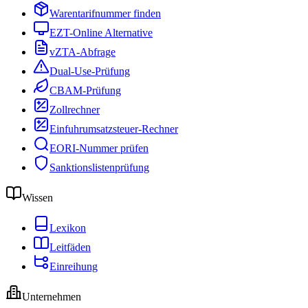
Warentarifnummer finden
EZT-Online Alternative
vZTA-Abfrage
Dual-Use-Prüfung
CBAM-Prüfung
Zollrechner
Einfuhrumsatzsteuer-Rechner
EORI-Nummer prüfen
Sanktionslistenprüfung
Wissen
Lexikon
Leitfäden
Einreihung
Unternehmen