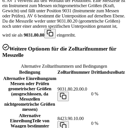
6. AV 1 verweist auf den Wortlaut der Positionen. Eine Messzelle ist
ein Instrument zum Messen nichtgeometrischer Größen (Kraft,
Gewicht) und fällt unter Position 9031 (Instrumente zum Messen
oder Prüfen). AV 6 bestimmt die Unterposition auf derselben Ebene.
Da die Messzelle weder unter 9031.80.20 (geometrische Größen)
noch unter einer anderen spezifischen Unterposition genannt ist,
wird sie als
9031.80.80
eingereiht.
Weitere Optionen für die Zolltarifnummer für
Messzelle
Alternative Zolltarifnummern und Bedingungen
Bedingung
Zolltarifnummer
Drittlandszollsatz
Alternative Einreihung
zum
Messen oder Prüfen
geometrischer Größen
9031.80.20.00.0
(ausgeschlossen, da
0 %
Messzellen
nichtgeometrische Größen
messen)
Alternative
8423.90.10.00
Einreihung
Teile von
0 %
Waagen bestimmter