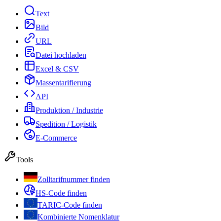
Text
Bild
URL
Datei hochladen
Excel & CSV
Massentarifierung
API
Produktion / Industrie
Spedition / Logistik
E-Commerce
Tools
Zolltarifnummer finden
HS-Code finden
TARIC-Code finden
Kombinierte Nomenklatur