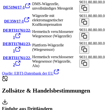
9031.80.80.00.0
DMS-Wägezelle,
DE5194/17-1
unvollständiges Messgerät
Wägezelle mit
9031.80.80.00.0
elektromagnetischer
DE359/17-1
Kraftkompensation
9031.80.80.00.0
DEBTI11761/22-
Hermetisch verschlossener
Wiegesensor (Wägezelle)
1
9031.80.80.00.0
DEBTI17841/23-
Plattform-Wägezelle
(Wiegesensor)
1
Hermetisch verschlossener
9031.80.80.00.0
DEBTI11761/22-
Wiegesensor (Wägezelle,
2
Alu)
Quelle: EBTI-Datenbank der EU
Zollsätze & Handelsbestimmungen
Einfuhr aus Drittländern