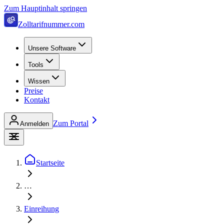
Zum Hauptinhalt springen
Zolltarifnummer.com
Unsere Software
Tools
Wissen
Preise
Kontakt
Zum Portal
Anmelden
Startseite
…
Einreihung