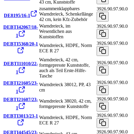
43 cm, Kunststoffe
zusammenklappbares
3926.90.97.90.0
Warndreieck, Schenkellänge
DE8195/16-1
42 cm, kein Kfz-Zubehör
Warndreieck, im
3926.90.97.90.0
DEBTI42067/18-
Wesentlichen aus
1
Kunststoffen
3926.90.97.90.0
DEBTI5368/20-1
Warndreieck, HDPE, Norm
ECE R 27
Warndreieck, 42 cm,
3926.90.97.90.0
DEBTI11010/22-
formgepresste Kunststoffe,
auch als Teil Erste-Hilfe-
1
Tasche
3926.90.97.90.0
DEBTI21605/23-
Warndreieck 38012, PP, 43
cm
1
3926.90.97.90.0
DEBTI21607/23-
Warndreieck 38020, 42 cm,
formgepresste Kunststoffe
1
3926.90.97.90.0
DEBTI3013/23-1
Warndreieck, HDPE, Norm
ECE R 27
3926.90.97.90.0
DEBTI44545/23-
Warndreieck, 43 cm,