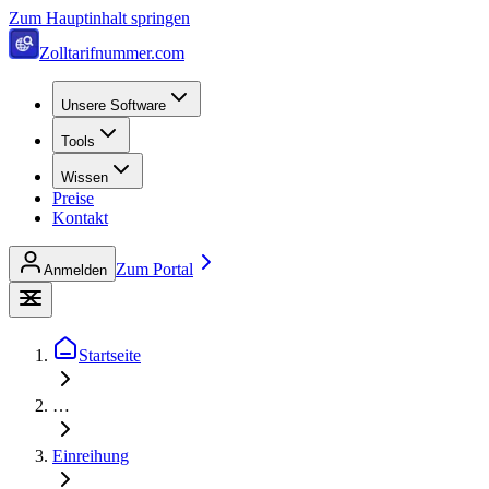
Zum Hauptinhalt springen
Zolltarifnummer.com
Unsere Software
Tools
Wissen
Preise
Kontakt
Zum Portal
Anmelden
Startseite
…
Einreihung