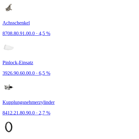
Achsschenkel
8708.80.91.00.0
·
4,5 %
Pinlock-Einsatz
3926.90.60.00.0
·
6,5 %
Kupplungsnehmerzylinder
8412.21.80.90.0
·
2,7 %