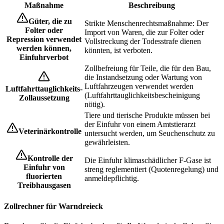
Maßnahme
Beschreibung
Güter, die zu
Strikte Menschenrechtsmaßnahme: Der
Folter oder
Import von Waren, die zur Folter oder
Repression verwendet
Vollstreckung der Todesstrafe dienen
werden können,
könnten, ist verboten.
Einfuhrverbot
Zollbefreiung für Teile, die für den Bau,
die Instandsetzung oder Wartung von
Luftfahrzeugen verwendet werden
Luftfahrttauglichkeits-
(Luftfahrttauglichkeitsbescheinigung
Zollaussetzung
nötig).
Tiere und tierische Produkte müssen bei
der Einfuhr von einem Amtstierarzt
Veterinärkontrolle
untersucht werden, um Seuchenschutz zu
gewährleisten.
Kontrolle der
Die Einfuhr klimaschädlicher F-Gase ist
Einfuhr von
streng reglementiert (Quotenregelung) und
fluorierten
anmeldepflichtig.
Treibhausgasen
Zollrechner für Warndreieck