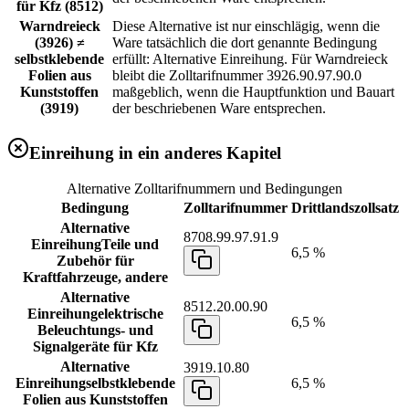
für Kfz (8512)
Warndreieck
Diese Alternative ist nur einschlägig, wenn die
(3926) ≠
Ware tatsächlich die dort genannte Bedingung
selbstklebende
erfüllt: Alternative Einreihung. Für Warndreieck
Folien aus
bleibt die Zolltarifnummer 3926.90.97.90.0
Kunststoffen
maßgeblich, wenn die Hauptfunktion und Bauart
(3919)
der beschriebenen Ware entsprechen.
Einreihung in ein anderes Kapitel
Alternative Zolltarifnummern und Bedingungen
Bedingung
Zolltarifnummer
Drittlandszollsatz
Alternative
8708.99.97.91.9
Einreihung
Teile und
6,5 %
Zubehör für
Kraftfahrzeuge, andere
Alternative
8512.20.00.90
Einreihung
elektrische
6,5 %
Beleuchtungs- und
Signalgeräte für Kfz
Alternative
3919.10.80
Einreihung
selbstklebende
6,5 %
Folien aus Kunststoffen