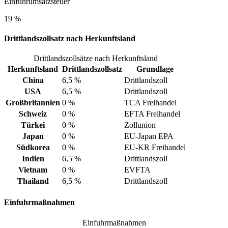
Einfuhrumsatzsteuer
19 %
Drittlandszollsatz nach Herkunftsland
Drittlandszollsätze nach Herkunftsland
Herkunftsland
Drittlandszollsatz
Grundlage
China
6,5 %
Drittlandszoll
USA
6,5 %
Drittlandszoll
Großbritannien
0 %
TCA Freihandel
Schweiz
0 %
EFTA Freihandel
Türkei
0 %
Zollunion
Japan
0 %
EU-Japan EPA
Südkorea
0 %
EU-KR Freihandel
Indien
6,5 %
Drittlandszoll
Vietnam
0 %
EVFTA
Thailand
6,5 %
Drittlandszoll
Einfuhrmaßnahmen
Einfuhrmaßnahmen