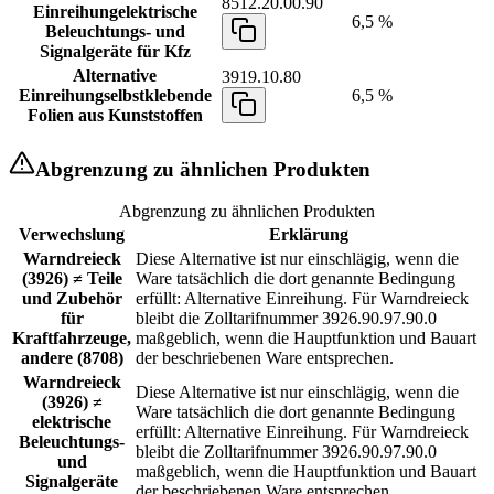
8512.20.00.90
Einreihung
elektrische
6,5 %
Beleuchtungs- und
Signalgeräte für Kfz
Alternative
3919.10.80
Einreihung
selbstklebende
6,5 %
Folien aus Kunststoffen
Abgrenzung zu ähnlichen Produkten
Abgrenzung zu ähnlichen Produkten
Verwechslung
Erklärung
Warndreieck
Diese Alternative ist nur einschlägig, wenn die
(3926) ≠ Teile
Ware tatsächlich die dort genannte Bedingung
und Zubehör
erfüllt: Alternative Einreihung. Für Warndreieck
für
bleibt die Zolltarifnummer 3926.90.97.90.0
Kraftfahrzeuge,
maßgeblich, wenn die Hauptfunktion und Bauart
andere (8708)
der beschriebenen Ware entsprechen.
Warndreieck
Diese Alternative ist nur einschlägig, wenn die
(3926) ≠
Ware tatsächlich die dort genannte Bedingung
elektrische
erfüllt: Alternative Einreihung. Für Warndreieck
Beleuchtungs-
bleibt die Zolltarifnummer 3926.90.97.90.0
und
maßgeblich, wenn die Hauptfunktion und Bauart
Signalgeräte
der beschriebenen Ware entsprechen.