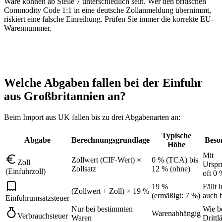
Ware können ab Stelle 7 unterschiedlich sein. Wer den britischen
Commodity Code 1:1 in eine deutsche Zollanmeldung übernimmt,
riskiert eine falsche Einreihung. Prüfen Sie immer die korrekte EU-
Warennummer.
Welche Abgaben fallen bei der Einfuhr
aus Großbritannien an?
Beim Import aus UK fallen bis zu drei Abgabenarten an:
Typische
Abgabe
Berechnungsgrundlage
Beso
Höhe
Mit
Zollwert (CIF-Wert) ×
0 % (TCA) bis
Zoll
Urspr
Zollsatz
12 % (ohne)
(Einfuhrzoll)
oft 0
19 %
Fällt 
(Zollwert + Zoll) × 19 %
(ermäßigt: 7 %)
auch 
Einfuhrumsatzsteuer
Nur bei bestimmten
Wie b
Warenabhängig
Verbrauchsteuer
Waren
Drittl