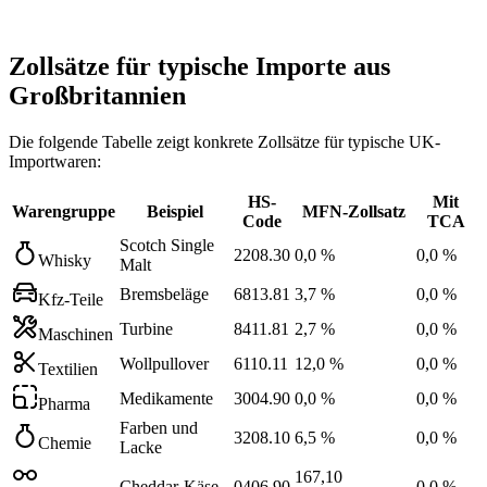
Zollsätze für typische Importe aus
Großbritannien
Die folgende Tabelle zeigt konkrete Zollsätze für typische UK-
Importwaren:
HS-
Mit
Warengruppe
Beispiel
MFN-Zollsatz
Code
TCA
Scotch Single
2208.30
0,0 %
0,0 %
Whisky
Malt
Bremsbeläge
6813.81
3,7 %
0,0 %
Kfz-Teile
Turbine
8411.81
2,7 %
0,0 %
Maschinen
Wollpullover
6110.11
12,0 %
0,0 %
Textilien
Medikamente
3004.90
0,0 %
0,0 %
Pharma
Farben und
3208.10
6,5 %
0,0 %
Chemie
Lacke
167,10
Cheddar-Käse
0406.90
0,0 %