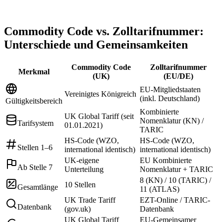
Commodity Code vs. Zolltarifnummer:
Unterschiede und Gemeinsamkeiten
Commodity Code
Zolltarifnummer
Merkmal
(UK)
(EU/DE)
EU-Mitgliedstaaten
Vereinigtes Königreich
(inkl. Deutschland)
Gültigkeitsbereich
Kombinierte
UK Global Tariff (seit
Nomenklatur (KN) /
Tarifsystem
01.01.2021)
TARIC
HS-Code (WZO,
HS-Code (WZO,
Stellen 1–6
international identisch)
international identisch)
UK-eigene
EU Kombinierte
Ab Stelle 7
Unterteilung
Nomenklatur + TARIC
8 (KN) / 10 (TARIC) /
10 Stellen
Gesamtlänge
11 (ATLAS)
UK Trade Tariff
EZT-Online / TARIC-
Datenbank
(gov.uk)
Datenbank
UK Global Tariff
EU-Gemeinsamer