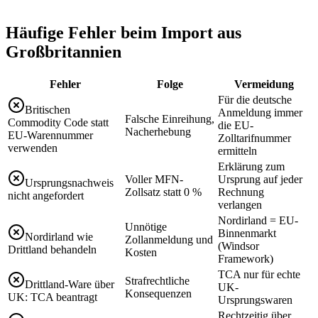
Häufige Fehler beim Import aus
Großbritannien
Fehler
Folge
Vermeidung
Für die deutsche
Britischen
Anmeldung immer
Falsche Einreihung,
Commodity Code statt
die EU-
Nacherhebung
EU-Warennummer
Zolltarifnummer
verwenden
ermitteln
Erklärung zum
Voller MFN-
Ursprung auf jeder
Ursprungsnachweis
Zollsatz statt 0 %
Rechnung
nicht angefordert
verlangen
Nordirland = EU-
Unnötige
Binnenmarkt
Nordirland wie
Zollanmeldung und
(Windsor
Drittland behandeln
Kosten
Framework)
TCA nur für echte
Strafrechtliche
Drittland-Ware über
UK-
Konsequenzen
UK: TCA beantragt
Ursprungswaren
Rechtzeitig über