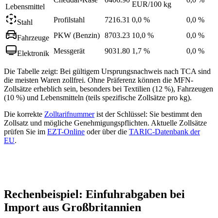
EUR/100 kg
Lebensmittel
Profilstahl
7216.31
0,0 %
0,0 %
Stahl
PKW (Benzin)
8703.23
10,0 %
0,0 %
Fahrzeuge
Messgerät
9031.80
1,7 %
0,0 %
Elektronik
Die Tabelle zeigt: Bei gültigem Ursprungsnachweis nach TCA sind
die meisten Waren zollfrei. Ohne Präferenz können die MFN-
Zollsätze erheblich sein, besonders bei Textilien (12 %), Fahrzeugen
(10 %) und Lebensmitteln (teils spezifische Zollsätze pro kg).
Die korrekte
Zolltarifnummer
ist der Schlüssel: Sie bestimmt den
Zollsatz und mögliche Genehmigungspflichten. Aktuelle Zollsätze
prüfen Sie im
EZT-Online
oder über die
TARIC-Datenbank der
EU
.
Rechenbeispiel: Einfuhrabgaben bei
Import aus Großbritannien