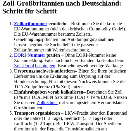
Zoll Großbritannien nach Deutschland:
Schritt für Schritt
Zolltarifnummer
ermitteln
– Bestimmen Sie die korrekte
EU-Warennummer (nicht den britischen Commodity Code!).
Die EU-Warennummer bestimmt Zollsatz,
Genehmigungspflichten und Antidumpingmaßnahmen.
Unsere begründete Suche liefert die passende
Zolltarifnummer mit Warenbeschreibung.
EORI-Nummer
prüfen
– Ohne EORI-Nummer keine
Zollanmeldung. Falls noch nicht vorhanden: kostenlos beim
Zoll-Portal
beantragen
. Bearbeitungszeit: wenige Werktage.
Ursprungsnachweis anfordern
– Bitten Sie Ihren britischen
Lieferanten um die Erklärung zum Ursprung auf der
Handelsrechnung. Nur mit diesem Nachweis können Sie die
TCA-Zollpräferenz (0 % Zoll) nutzen.
Einfuhrabgaben vorab kalkulieren
– Berechnen Sie Zoll
(0 % mit TCA, MFN-Satz ohne TCA) + 19 % EUSt. Nutzen
Sie unseren
Zollrechner
mit voreingestelltem Herkunftsland
Großbritannien.
Transport organisieren
– LKW-Fracht über den Eurotunnel
oder die Fähre (1–3 Tage), Seefracht (3–7 Tage) oder
Luftfracht (1–2 Tage). Bei LKW-Transport: Der Spediteur
übernimmt in der Regel die Transitformalitäten am