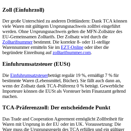
Zoll (Einfuhrzoll)
Der große Unterschied zu anderen Drittländern: Dank TCA können
viele Waren mit gültigem Ursprungsnachweis zollfrei eingeführt
werden. Ohne Ursprungsnachweis gelten die MFN-Zollsätze des
EU-Gemeinsamen Zolltarifs. Der Zollsatz wird durch die
Zolltarifnummer
bestimmt. Die korrekte 8- oder 11-stellige
Warennummer ermitteln Sie im
EZT-Online
oder über die
begründete Einreihung auf
zolltarifnummer.com
.
Einfuhrumsatzsteuer (EUSt)
Die
Einfuhrumsatzsteuer
beträgt regulär 19 %, ermäßigt 7 % für
bestimmte Waren (Lebensmittel, Bücher). Sie fällt auch dann an,
wenn der Zollsatz dank TCA-Präferenz 0 % beträgt. Gewerbliche
Importeure können die EUSt als Vorsteuer beim Finanzamt geltend
machen.
TCA-Präferenzzoll: Der entscheidende Punkt
Das Trade and Cooperation Agreement ermöglicht Zollfreiheit für
Waren mit Ursprung in der EU oder im UK. Voraussetzung: Die
Ware muss die Ursprungsregeln des TCA erfüllen und ein gültiger