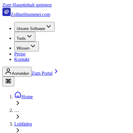
Zum Hauptinhalt springen
Zolltarifnummer.com
Unsere Software
Tools
Wissen
Preise
Kontakt
Zum Portal
Anmelden
Home
…
Leitfäden