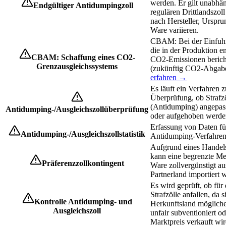
werden. Er gilt unabhä
Endgültiger Antidumpingzoll
regulären Drittlandszol
nach Hersteller, Urspru
Ware variieren.
CBAM: Bei der Einfuh
die in der Produktion e
CBAM: Schaffung eines CO2-
CO2-Emissionen berich
Grenzausgleichssystems
(zukünftig CO2-Abgabe
erfahren →
Es läuft ein Verfahren z
Überprüfung, ob Strafz
(Antidumping) angepass
Antidumping-/Ausgleichszollüberprüfung
oder aufgehoben werde
Erfassung von Daten fü
Antidumping-/Ausgleichszollstatistik
Antidumping-Verfahren
Aufgrund eines Hande
kann eine begrenzte Me
Präferenzzollkontingent
Ware zollvergünstigt a
Partnerland importiert 
Es wird geprüft, ob für
Strafzölle anfallen, da s
Kontrolle Antidumping- und
Herkunftsland möglich
Ausgleichszoll
unfair subventioniert od
Marktpreis verkauft wir