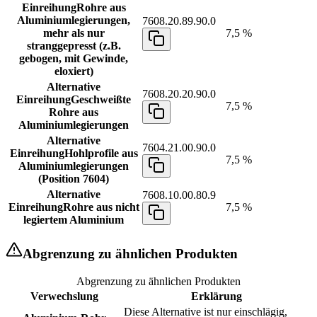
Einreihung
Rohre aus
Aluminiumlegierungen,
7608.20.89.90.0
mehr als nur
7,5 %
stranggepresst (z.B.
gebogen, mit Gewinde,
eloxiert)
Alternative
7608.20.20.90.0
Einreihung
Geschweißte
7,5 %
Rohre aus
Aluminiumlegierungen
Alternative
7604.21.00.90.0
Einreihung
Hohlprofile aus
7,5 %
Aluminiumlegierungen
(Position 7604)
Alternative
7608.10.00.80.9
Einreihung
Rohre aus nicht
7,5 %
legiertem Aluminium
Abgrenzung zu ähnlichen Produkten
Abgrenzung zu ähnlichen Produkten
Verwechslung
Erklärung
Diese Alternative ist nur einschlägig,