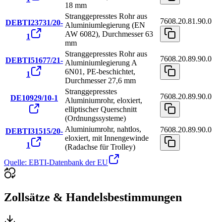
18 mm
Stranggepresstes Rohr aus
7608.20.81.90.0
DEBTI23731/20-
Aluminiumlegierung (EN
AW 6082), Durchmesser 63
1
mm
Stranggepresstes Rohr aus
7608.20.89.90.0
DEBTI51677/21-
Aluminiumlegierung A
6N01, PE-beschichtet,
1
Durchmesser 27,6 mm
Stranggepresstes
7608.20.89.90.0
DE10929/10-1
Aluminiumrohr, eloxiert,
elliptischer Querschnitt
(Ordnungssysteme)
Aluminiumrohr, nahtlos,
7608.20.89.90.0
DEBTI31515/20-
eloxiert, mit Innengewinde
1
(Radachse für Trolley)
Quelle: EBTI-Datenbank der EU
Zollsätze & Handelsbestimmungen