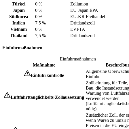
Türkei
0 %
Zollunion
Japan
0 %
EU-Japan EPA
Südkorea
0 %
EU-KR Freihandel
Indien
7,5 %
Drittlandszoll
Vietnam
0 %
EVFTA
Thailand
7,5 %
Drittlandszoll
Einfuhrmaßnahmen
Einfuhrmaßnahmen
Maßnahme
Beschreibu
Allgemeine Überwachu
Einfuhrkontrolle
Einfuhr.
Zollbefreiung für Teile,
Bau, die Instandsetzun
Wartung von Luftfahrz
Luftfahrttauglichkeits-Zollaussetzung
verwendet werden
(Luftfahrttauglichkeits
nötig).
Zusätzlicher Zoll, der 
wenn Waren zu unfair n
Preisen in die EU einge