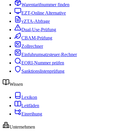
Warentarifnummer finden
EZT-Online Alternative
vZTA-Abfrage
Dual-Use-Prüfung
CBAM-Prüfung
Zollrechner
Einfuhrumsatzsteuer-Rechner
EORI-Nummer prüfen
Sanktionslistenprüfung
Wissen
Lexikon
Leitfäden
Einreihung
Unternehmen