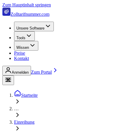
Zum Hauptinhalt springen
Zolltarifnummer.com
Unsere Software
Tools
Wissen
Preise
Kontakt
Zum Portal
Anmelden
Startseite
…
Einreihung