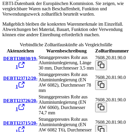
EBTI-Datenbank der Europäischen Kommission. Sie zeigen, wie
vergleichbare Waren nach Beschaffenheit, Funktion und
Verwendungszweck zolltariflich beurteilt wurden.
Maßgeblich bleiben die konkreten Warenmerkmale im Einzelfall.
Abweichungen bei Material, Bauart, Funktion oder Verwendung
können eine andere Einreihung erforderlich machen.
Verbindliche Zolltarifauskünfte als Vergleichsfälle
Aktenzeichen
Warenbeschreibung
Zolltarifnummer
Stranggepresstes Rohr aus
7608.20.81.90.0
DEBTI38030/19-
Aluminiumlegierung, Länge
1
30 mm, Durchmesser 3,5 mm
Stranggepresstes Rohr aus
7608.20.81.90.0
DEBTI23712/20-
Aluminiumlegierung (EN
AW 6082), Durchmesser 78
1
mm
Stranggepresstes Rohr aus
7608.20.81.90.0
DEBTI23726/20-
Aluminiumlegierung (EN
AW 6060), Durchmesser
1
74,7 mm
Stranggepresstes Rohr aus
7608.20.81.90.0
DEBTI23715/20-
Aluminiumlegierung (EN
AW 6082 T6), Durchmesser
1