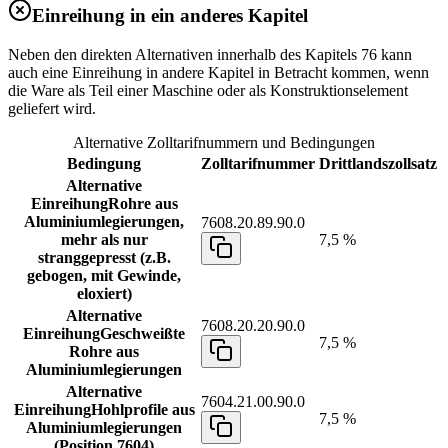
Einreihung in ein anderes Kapitel
Neben den direkten Alternativen innerhalb des Kapitels 76 kann
auch eine Einreihung in andere Kapitel in Betracht kommen, wenn
die Ware als Teil einer Maschine oder als Konstruktionselement
geliefert wird.
Alternative Zolltarifnummern und Bedingungen
Bedingung
Zolltarifnummer
Drittlandszollsatz
Alternative
Einreihung
Rohre aus
Aluminiumlegierungen,
7608.20.89.90.0
mehr als nur
7,5 %
stranggepresst (z.B.
gebogen, mit Gewinde,
eloxiert)
Alternative
7608.20.20.90.0
Einreihung
Geschweißte
7,5 %
Rohre aus
Aluminiumlegierungen
Alternative
7604.21.00.90.0
Einreihung
Hohlprofile aus
7,5 %
Aluminiumlegierungen
(Position 7604)