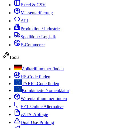
Excel & CSV
Massentarifierung
API
Produktion / Industrie
Spedition / Logistik
E-Commerce
Tools
Zolltarifnummer finden
HS-Code finden
TARIC-Code finden
Kombinierte Nomenklatur
Warentarifnummer finden
EZT-Online Alternative
vZTA-Abfrage
Dual-Use-Prüfung