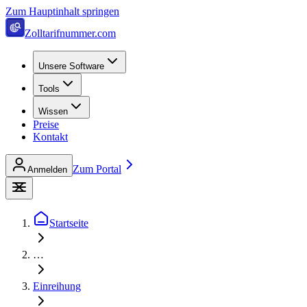
Zum Hauptinhalt springen
Zolltarifnummer.com
Unsere Software
Tools
Wissen
Preise
Kontakt
Zum Portal
Anmelden
Startseite
…
Einreihung