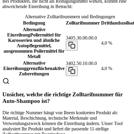
Bei Produkten, die nicht als Reinigungsmittel wirken, kommt eine
abweichende Einreihung in Betracht:
Alternative Zolltarifnummern und Bedingungen
Bedingung
Zolltarifnummer
Drittlandszollsa
Alternative
Einreihung
Poliermittel für
3405.30.00.00.0
Karosserien und ähnliche
4,0 %
Autopflegemittel,
ausgenommen Poliermittel für
Metall
Alternative
3402.50.10.00.0
Einreihung
grenzflächenaktive
4,0 %
Zubereitungen
Unsicher, welche die richtige Zolltarifnummer für
Auto-Shampoo ist?
Die richtige Nummer hängt von Ihrem konkreten Produkt ab:
Material, Beschichtung, technische Merkmale und
Verwendungszweck können die Einreihung ändern. Unser Tool
analysiert Ihr Produkt und liefert die passende 11-stellige