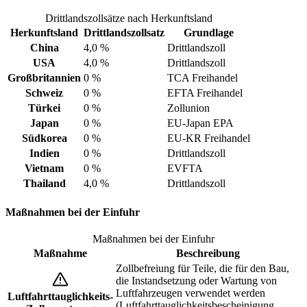
Drittlandszollsätze nach Herkunftsland
Herkunftsland
Drittlandszollsatz
Grundlage
China
4,0 %
Drittlandszoll
USA
4,0 %
Drittlandszoll
Großbritannien
0 %
TCA Freihandel
Schweiz
0 %
EFTA Freihandel
Türkei
0 %
Zollunion
Japan
0 %
EU-Japan EPA
Südkorea
0 %
EU-KR Freihandel
Indien
0 %
Drittlandszoll
Vietnam
0 %
EVFTA
Thailand
4,0 %
Drittlandszoll
Maßnahmen bei der Einfuhr
Maßnahmen bei der Einfuhr
Maßnahme
Beschreibung
Zollbefreiung für Teile, die für den Bau,
die Instandsetzung oder Wartung von
Luftfahrzeugen verwendet werden
Luftfahrttauglichkeits-
(Luftfahrttauglichkeitsbescheinigung