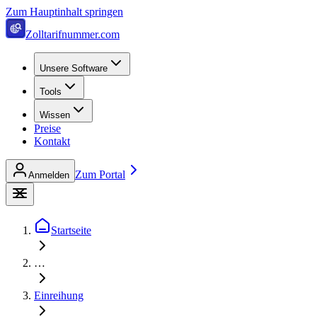
Zum Hauptinhalt springen
Zolltarifnummer.com
Unsere Software
Tools
Wissen
Preise
Kontakt
Zum Portal
Anmelden
Startseite
…
Einreihung