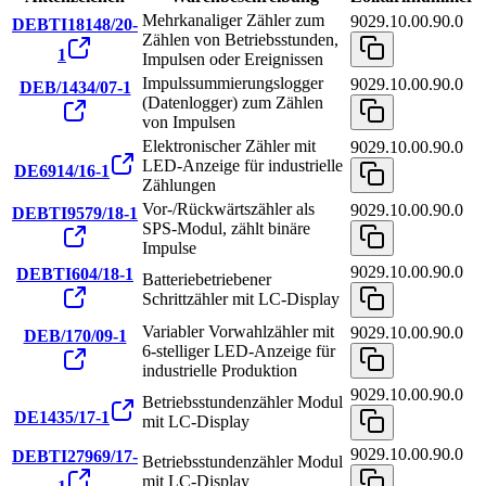
Mehrkanaliger Zähler zum
9029.10.00.90.0
DEBTI18148/20-
Zählen von Betriebsstunden,
1
Impulsen oder Ereignissen
Impulssummierungslogger
9029.10.00.90.0
DEB/1434/07-1
(Datenlogger) zum Zählen
von Impulsen
Elektronischer Zähler mit
9029.10.00.90.0
LED-Anzeige für industrielle
DE6914/16-1
Zählungen
Vor-/Rückwärtszähler als
9029.10.00.90.0
DEBTI9579/18-1
SPS-Modul, zählt binäre
Impulse
9029.10.00.90.0
DEBTI604/18-1
Batteriebetriebener
Schrittzähler mit LC-Display
Variabler Vorwahlzähler mit
9029.10.00.90.0
DEB/170/09-1
6-stelliger LED-Anzeige für
industrielle Produktion
9029.10.00.90.0
Betriebsstundenzähler Modul
DE1435/17-1
mit LC-Display
9029.10.00.90.0
DEBTI27969/17-
Betriebsstundenzähler Modul
mit LC-Display