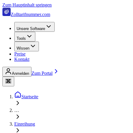
Zum Hauptinhalt springen
Zolltarifnummer.com
Unsere Software
Tools
Wissen
Preise
Kontakt
Zum Portal
Anmelden
Startseite
…
Einreihung