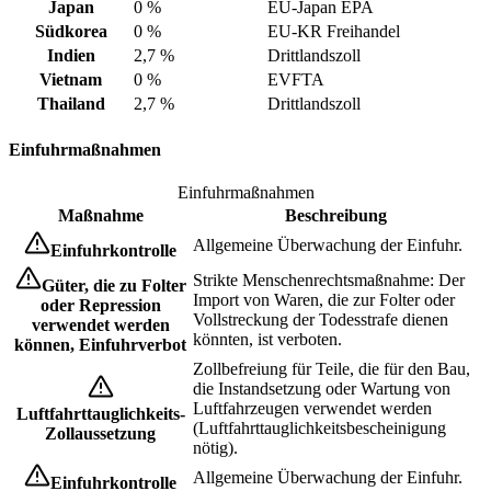
Japan
0 %
EU-Japan EPA
Südkorea
0 %
EU-KR Freihandel
Indien
2,7 %
Drittlandszoll
Vietnam
0 %
EVFTA
Thailand
2,7 %
Drittlandszoll
Einfuhrmaßnahmen
Einfuhrmaßnahmen
Maßnahme
Beschreibung
Allgemeine Überwachung der Einfuhr.
Einfuhrkontrolle
Strikte Menschenrechtsmaßnahme: Der
Güter, die zu Folter
Import von Waren, die zur Folter oder
oder Repression
Vollstreckung der Todesstrafe dienen
verwendet werden
könnten, ist verboten.
können, Einfuhrverbot
Zollbefreiung für Teile, die für den Bau,
die Instandsetzung oder Wartung von
Luftfahrzeugen verwendet werden
Luftfahrttauglichkeits-
(Luftfahrttauglichkeitsbescheinigung
Zollaussetzung
nötig).
Allgemeine Überwachung der Einfuhr.
Einfuhrkontrolle