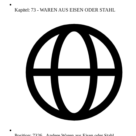
Kapitel
:
73
-
WAREN AUS EISEN ODER STAHL
Position
:
7326
-
Andere Waren aus Eisen oder Stahl