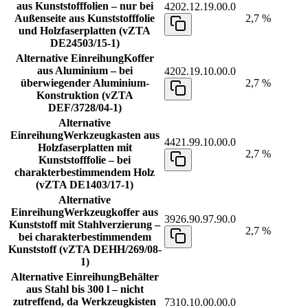
aus Kunststofffolien – nur bei
4202.12.19.00.0
Außenseite aus Kunststofffolie
2,7 %
und Holzfaserplatten (vZTA
DE24503/15-1)
Alternative Einreihung
Koffer
aus Aluminium – bei
4202.19.10.00.0
überwiegender Aluminium-
2,7 %
Konstruktion (vZTA
DEF/3728/04-1)
Alternative
Einreihung
Werkzeugkasten aus
4421.99.10.00.0
Holzfaserplatten mit
2,7 %
Kunststofffolie – bei
charakterbestimmendem Holz
(vZTA DE1403/17-1)
Alternative
Einreihung
Werkzeugkoffer aus
3926.90.97.90.0
Kunststoff mit Stahlverzierung –
2,7 %
bei charakterbestimmendem
Kunststoff (vZTA DEHH/269/08-
1)
Alternative Einreihung
Behälter
aus Stahl bis 300 l – nicht
zutreffend, da Werkzeugkisten
7310.10.00.00.0