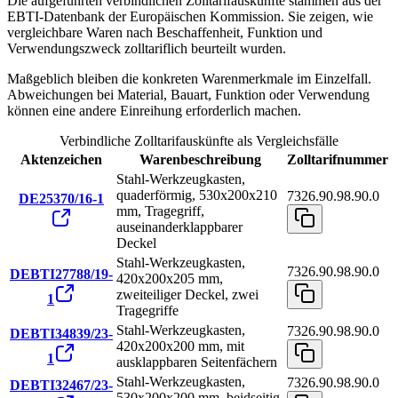
Die aufgeführten verbindlichen Zolltarifauskünfte stammen aus der
EBTI-Datenbank der Europäischen Kommission. Sie zeigen, wie
vergleichbare Waren nach Beschaffenheit, Funktion und
Verwendungszweck zolltariflich beurteilt wurden.
Maßgeblich bleiben die konkreten Warenmerkmale im Einzelfall.
Abweichungen bei Material, Bauart, Funktion oder Verwendung
können eine andere Einreihung erforderlich machen.
Verbindliche Zolltarifauskünfte als Vergleichsfälle
Aktenzeichen
Warenbeschreibung
Zolltarifnummer
Stahl-Werkzeugkasten,
quaderförmig, 530x200x210
7326.90.98.90.0
DE25370/16-1
mm, Tragegriff,
auseinanderklappbarer
Deckel
Stahl-Werkzeugkasten,
7326.90.98.90.0
DEBTI27788/19-
420x200x205 mm,
zweiteiliger Deckel, zwei
1
Tragegriffe
Stahl-Werkzeugkasten,
7326.90.98.90.0
DEBTI34839/23-
420x200x200 mm, mit
1
ausklappbaren Seitenfächern
Stahl-Werkzeugkasten,
7326.90.98.90.0
DEBTI32467/23-
530x200x200 mm, beidseitig