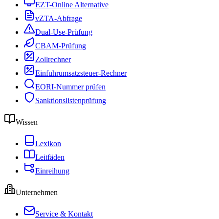
EZT-Online Alternative
vZTA-Abfrage
Dual-Use-Prüfung
CBAM-Prüfung
Zollrechner
Einfuhrumsatzsteuer-Rechner
EORI-Nummer prüfen
Sanktionslistenprüfung
Wissen
Lexikon
Leitfäden
Einreihung
Unternehmen
Service & Kontakt