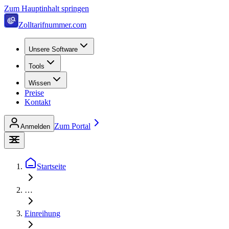
Zum Hauptinhalt springen
Zolltarifnummer.com
Unsere Software
Tools
Wissen
Preise
Kontakt
Zum Portal
Anmelden
Startseite
…
Einreihung