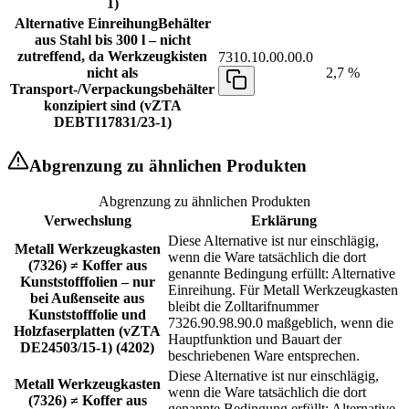
1)
Alternative Einreihung
Behälter
aus Stahl bis 300 l – nicht
zutreffend, da Werkzeugkisten
7310.10.00.00.0
nicht als
2,7 %
Transport-/Verpackungsbehälter
konzipiert sind (vZTA
DEBTI17831/23-1)
Abgrenzung zu ähnlichen Produkten
Abgrenzung zu ähnlichen Produkten
Verwechslung
Erklärung
Diese Alternative ist nur einschlägig,
Metall Werkzeugkasten
wenn die Ware tatsächlich die dort
(7326) ≠ Koffer aus
genannte Bedingung erfüllt: Alternative
Kunststofffolien – nur
Einreihung. Für Metall Werkzeugkasten
bei Außenseite aus
bleibt die Zolltarifnummer
Kunststofffolie und
7326.90.98.90.0 maßgeblich, wenn die
Holzfaserplatten (vZTA
Hauptfunktion und Bauart der
DE24503/15-1) (4202)
beschriebenen Ware entsprechen.
Diese Alternative ist nur einschlägig,
Metall Werkzeugkasten
wenn die Ware tatsächlich die dort
(7326) ≠ Koffer aus
genannte Bedingung erfüllt: Alternative