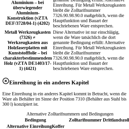
Aluminium – bei
Einreihung. Für Metall Werkzeugkasten
überwiegender
bleibt die Zolltarifnummer
Aluminium-
7326.90.98.90.0 maßgeblich, wenn die
Konstruktion (vZTA
Hauptfunktion und Bauart der
DEF/3728/04-1) (4202)
beschriebenen Ware entsprechen.
Metall Werkzeugkasten
Diese Alternative ist nur einschlägig,
(7326) ≠
wenn die Ware tatsächlich die dort
Werkzeugkasten aus
genannte Bedingung erfüllt: Alternative
Holzfaserplatten mit
Einreihung. Für Metall Werkzeugkasten
Kunststofffolie – bei
bleibt die Zolltarifnummer
charakterbestimmendem
7326.90.98.90.0 maßgeblich, wenn die
Holz (vZTA DE1403/17-
Hauptfunktion und Bauart der
1) (4421)
beschriebenen Ware entsprechen.
Einreihung in ein anderes Kapitel
Eine Einreihung in ein anderes Kapitel kommt in Betracht, wenn die
Ware als Behälter im Sinne der Position 7310 (Behälter aus Stahl bis
300 l) konzipiert ist.
Alternative Zolltarifnummern und Bedingungen
Bedingung
Zolltarifnummer
Drittlandszol
Alternative Einreihung
Koffer