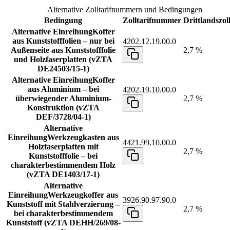
Alternative Zolltarifnummern und Bedingungen
Bedingung
Zolltarifnummer
Drittlandszol
Alternative Einreihung
Koffer
aus Kunststofffolien – nur bei
4202.12.19.00.0
Außenseite aus Kunststofffolie
2,7 %
und Holzfaserplatten (vZTA
DE24503/15-1)
Alternative Einreihung
Koffer
aus Aluminium – bei
4202.19.10.00.0
überwiegender Aluminium-
2,7 %
Konstruktion (vZTA
DEF/3728/04-1)
Alternative
Einreihung
Werkzeugkasten aus
4421.99.10.00.0
Holzfaserplatten mit
2,7 %
Kunststofffolie – bei
charakterbestimmendem Holz
(vZTA DE1403/17-1)
Alternative
Einreihung
Werkzeugkoffer aus
3926.90.97.90.0
Kunststoff mit Stahlverzierung –
2,7 %
bei charakterbestimmendem
Kunststoff (vZTA DEHH/269/08-