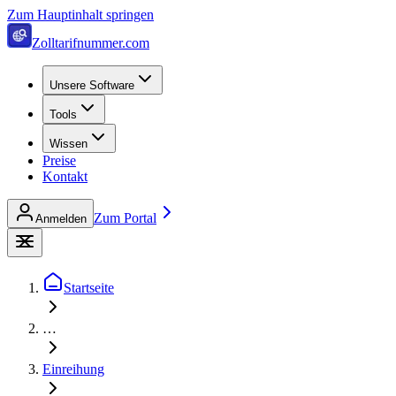
Zum Hauptinhalt springen
Zolltarifnummer.com
Unsere Software
Tools
Wissen
Preise
Kontakt
Zum Portal
Anmelden
Startseite
…
Einreihung