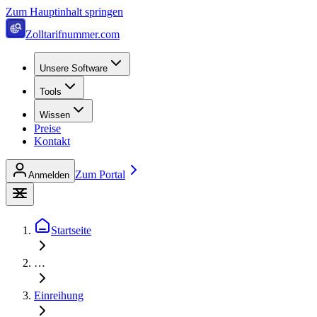
Zum Hauptinhalt springen
Zolltarifnummer.com
Unsere Software
Tools
Wissen
Preise
Kontakt
Zum Portal
Anmelden
Startseite
…
Einreihung