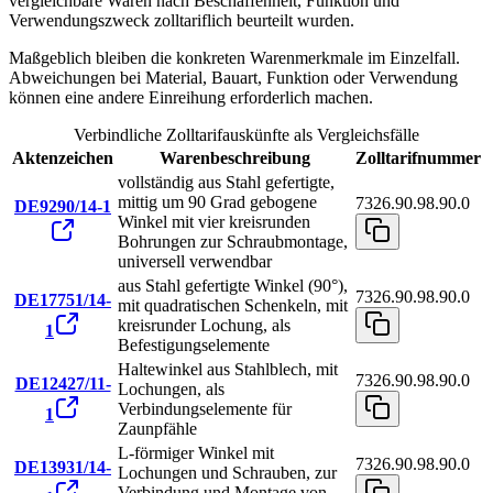
vergleichbare Waren nach Beschaffenheit, Funktion und
Verwendungszweck zolltariflich beurteilt wurden.
Maßgeblich bleiben die konkreten Warenmerkmale im Einzelfall.
Abweichungen bei Material, Bauart, Funktion oder Verwendung
können eine andere Einreihung erforderlich machen.
Verbindliche Zolltarifauskünfte als Vergleichsfälle
Aktenzeichen
Warenbeschreibung
Zolltarifnummer
vollständig aus Stahl gefertigte,
mittig um 90 Grad gebogene
7326.90.98.90.0
DE9290/14-1
Winkel mit vier kreisrunden
Bohrungen zur Schraubmontage,
universell verwendbar
aus Stahl gefertigte Winkel (90°),
7326.90.98.90.0
DE17751/14-
mit quadratischen Schenkeln, mit
kreisrunder Lochung, als
1
Befestigungselemente
Haltewinkel aus Stahlblech, mit
7326.90.98.90.0
DE12427/11-
Lochungen, als
Verbindungselemente für
1
Zaunpfähle
L-förmiger Winkel mit
7326.90.98.90.0
DE13931/14-
Lochungen und Schrauben, zur
Verbindung und Montage von