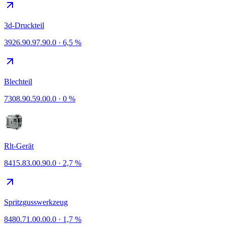
3d-Druckteil
3926.90.97.90.0
·
6,5 %
Blechteil
7308.90.59.00.0
·
0 %
Rlt-Gerät
8415.83.00.90.0
·
2,7 %
Spritzgusswerkzeug
8480.71.00.00.0
·
1,7 %