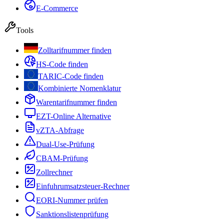
E-Commerce
Tools
Zolltarifnummer finden
HS-Code finden
TARIC-Code finden
Kombinierte Nomenklatur
Warentarifnummer finden
EZT-Online Alternative
vZTA-Abfrage
Dual-Use-Prüfung
CBAM-Prüfung
Zollrechner
Einfuhrumsatzsteuer-Rechner
EORI-Nummer prüfen
Sanktionslistenprüfung