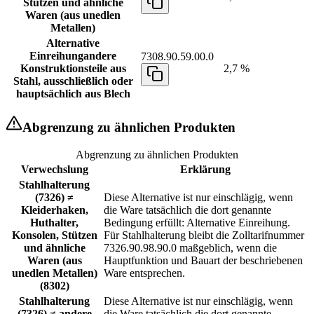
Stützen und ähnliche
Waren (aus unedlen
Metallen)
Alternative
Einreihung
andere
7308.90.59.00.0
Konstruktionsteile aus
2,7 %
Stahl, ausschließlich oder
hauptsächlich aus Blech
Abgrenzung zu ähnlichen Produkten
Abgrenzung zu ähnlichen Produkten
Verwechslung
Erklärung
Stahlhalterung
(7326) ≠
Diese Alternative ist nur einschlägig, wenn
Kleiderhaken,
die Ware tatsächlich die dort genannte
Huthalter,
Bedingung erfüllt: Alternative Einreihung.
Konsolen, Stützen
Für Stahlhalterung bleibt die Zolltarifnummer
und ähnliche
7326.90.98.90.0 maßgeblich, wenn die
Waren (aus
Hauptfunktion und Bauart der beschriebenen
unedlen Metallen)
Ware entsprechen.
(8302)
Stahlhalterung
Diese Alternative ist nur einschlägig, wenn
(7326) ≠ andere
die Ware tatsächlich die dort genannte