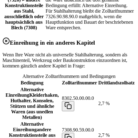
Konstruktionsteile
Bedingung erfüllt: Alternative Einreihung.
aus Stahl,
Für Stahlhalterung bleibt die Zolltarifnummer
ausschließlich oder
7326.90.98.90.0 maßgeblich, wenn die
hauptsächlich aus
Hauptfunktion und Bauart der beschriebenen
Blech (7308)
Ware entsprechen.
Einreihung in ein anderes Kapitel
Wenn Ihre Ware nicht als universelle Stahlhalterung, sondern als
Maschinenteil, Werkzeug oder Baukonstruktion einzuordnen ist,
kommen gänzlich andere Kapitel in Frage:
Alternative Zolltarifnummern und Bedingungen
Bedingung
Zolltarifnummer
Drittlandszollsatz
Alternative
Einreihung
Kleiderhaken,
8302.50.00.00.0
Huthalter, Konsolen,
2,7 %
Stützen und ähnliche
Waren (aus unedlen
Metallen)
Alternative
Einreihung
andere
7308.90.59.00.0
Konstruktionsteile aus
2,7 %