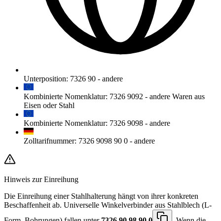
Unterposition
:
7326 90
-
andere
Kombinierte Nomenklatur
:
7326 9092
-
andere Waren aus
Eisen oder Stahl
Kombinierte Nomenklatur
:
7326 9098
-
andere
Zolltarifnummer
:
7326 9098 90 0
-
andere
Hinweis zur Einreihung
Die Einreihung einer Stahlhalterung hängt von ihrer konkreten
Beschaffenheit ab. Universelle Winkelverbinder aus Stahlblech (L-
Form, Bohrungen) fallen unter
7326.90.98.90.0
. Wenn die