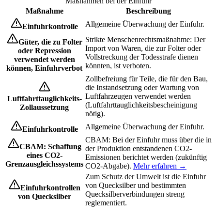
Maßnahmen bei der Einfuhr
Maßnahme
Beschreibung
Allgemeine Überwachung der Einfuhr.
Einfuhrkontrolle
Strikte Menschenrechtsmaßnahme: Der
Güter, die zu Folter
Import von Waren, die zur Folter oder
oder Repression
Vollstreckung der Todesstrafe dienen
verwendet werden
könnten, ist verboten.
können, Einfuhrverbot
Zollbefreiung für Teile, die für den Bau,
die Instandsetzung oder Wartung von
Luftfahrzeugen verwendet werden
Luftfahrttauglichkeits-
(Luftfahrttauglichkeitsbescheinigung
Zollaussetzung
nötig).
Allgemeine Überwachung der Einfuhr.
Einfuhrkontrolle
CBAM: Bei der Einfuhr muss über die in
CBAM: Schaffung
der Produktion entstandenen CO2-
eines CO2-
Emissionen berichtet werden (zukünftig
Grenzausgleichssystems
CO2-Abgabe).
Mehr erfahren →
Zum Schutz der Umwelt ist die Einfuhr
von Quecksilber und bestimmten
Einfuhrkontrollen
Quecksilberverbindungen streng
von Quecksilber
reglementiert.