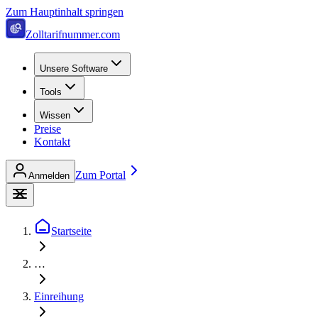
Zum Hauptinhalt springen
Zolltarifnummer.com
Unsere Software
Tools
Wissen
Preise
Kontakt
Zum Portal
Anmelden
Startseite
…
Einreihung