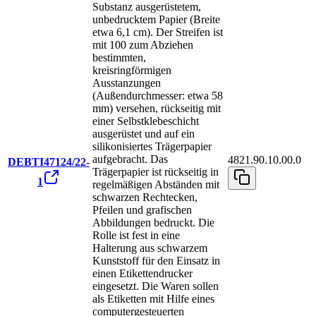
Substanz ausgerüstetem,
unbedrucktem Papier (Breite
etwa 6,1 cm). Der Streifen ist
mit 100 zum Abziehen
bestimmten,
kreisringförmigen
Ausstanzungen
(Außendurchmesser: etwa 58
mm) versehen, rückseitig mit
einer Selbstklebeschicht
ausgerüstet und auf ein
silikonisiertes Trägerpapier
aufgebracht. Das
4821.90.10.00.0
DEBTI47124/22-
Trägerpapier ist rückseitig in
1
regelmäßigen Abständen mit
schwarzen Rechtecken,
Pfeilen und grafischen
Abbildungen bedruckt. Die
Rolle ist fest in eine
Halterung aus schwarzem
Kunststoff für den Einsatz in
einen Etikettendrucker
eingesetzt. Die Waren sollen
als Etiketten mit Hilfe eines
computergesteuerten