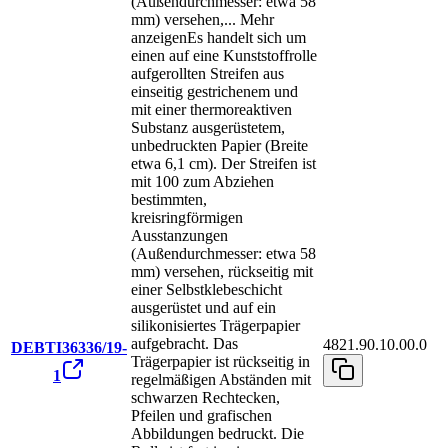
(Außendurchmesser: etwa 58
mm) versehen,
...
Mehr
anzeigen
Es handelt sich um
einen auf eine Kunststoffrolle
aufgerollten Streifen aus
einseitig gestrichenem und
mit einer thermoreaktiven
Substanz ausgerüstetem,
unbedruckten Papier (Breite
etwa 6,1 cm). Der Streifen ist
mit 100 zum Abziehen
bestimmten,
kreisringförmigen
Ausstanzungen
(Außendurchmesser: etwa 58
mm) versehen, rückseitig mit
einer Selbstklebeschicht
ausgerüstet und auf ein
silikonisiertes Trägerpapier
aufgebracht. Das
4821.90.10.00.0
DEBTI36336/19-
Trägerpapier ist rückseitig in
1
regelmäßigen Abständen mit
schwarzen Rechtecken,
Pfeilen und grafischen
Abbildungen bedruckt. Die