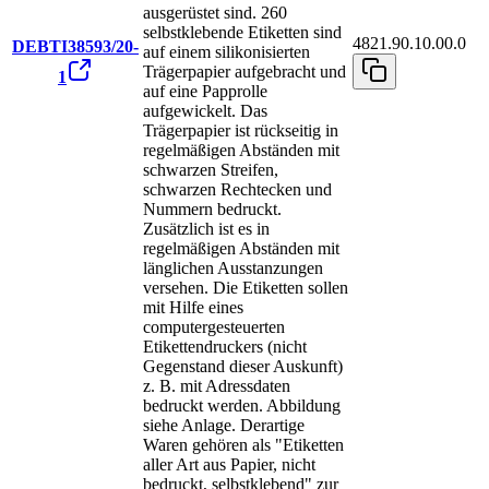
ausgerüstet sind. 260
selbstklebende Etiketten sind
4821.90.10.00.0
DEBTI38593/20-
auf einem silikonisierten
Trägerpapier aufgebracht und
1
auf eine Papprolle
aufgewickelt. Das
Trägerpapier ist rückseitig in
regelmäßigen Abständen mit
schwarzen Streifen,
schwarzen Rechtecken und
Nummern bedruckt.
Zusätzlich ist es in
regelmäßigen Abständen mit
länglichen Ausstanzungen
versehen. Die Etiketten sollen
mit Hilfe eines
computergesteuerten
Etikettendruckers (nicht
Gegenstand dieser Auskunft)
z. B. mit Adressdaten
bedruckt werden. Abbildung
siehe Anlage. Derartige
Waren gehören als "Etiketten
aller Art aus Papier, nicht
bedruckt, selbstklebend" zur