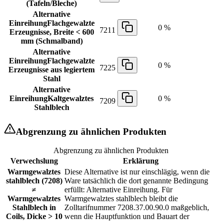
(Tafeln/Bleche)
Alternative
Einreihung
Flachgewalzte
0 %
7211
Erzeugnisse, Breite < 600
mm (Schmalband)
Alternative
Einreihung
Flachgewalzte
0 %
7225
Erzeugnisse aus legiertem
Stahl
Alternative
Einreihung
Kaltgewalztes
0 %
7209
Stahlblech
Abgrenzung zu ähnlichen Produkten
Abgrenzung zu ähnlichen Produkten
Verwechslung
Erklärung
Warmgewalztes
Diese Alternative ist nur einschlägig, wenn die
stahlblech (7208)
Ware tatsächlich die dort genannte Bedingung
≠
erfüllt: Alternative Einreihung. Für
Warmgewalztes
Warmgewalztes stahlblech bleibt die
Stahlblech in
Zolltarifnummer 7208.37.00.90.0 maßgeblich,
Coils, Dicke > 10
wenn die Hauptfunktion und Bauart der