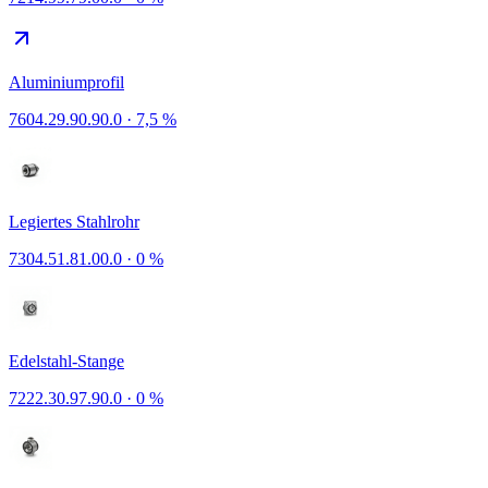
Aluminiumprofil
7604.29.90.90.0
·
7,5 %
Legiertes Stahlrohr
7304.51.81.00.0
·
0 %
Edelstahl-Stange
7222.30.97.90.0
·
0 %