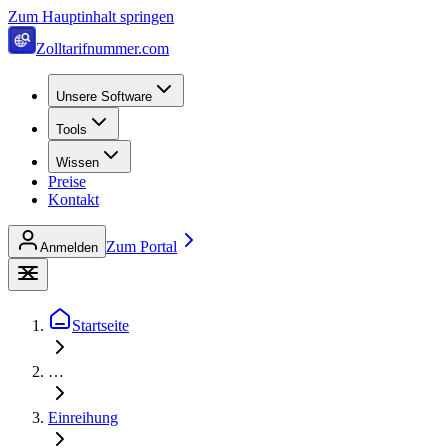
Zum Hauptinhalt springen
Zolltarifnummer.com
Unsere Software
Tools
Wissen
Preise
Kontakt
Zum Portal
Anmelden
Startseite
…
Einreihung