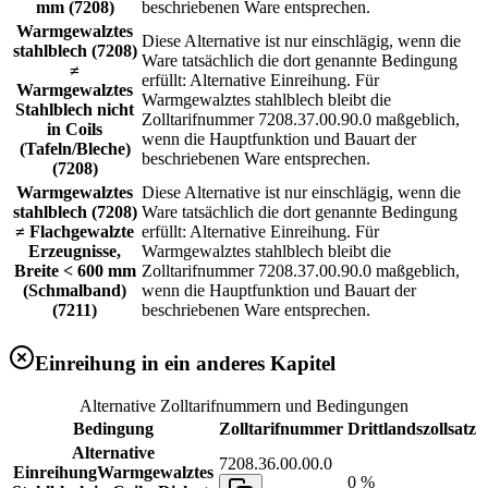
mm (7208)
beschriebenen Ware entsprechen.
Warmgewalztes
Diese Alternative ist nur einschlägig, wenn die
stahlblech (7208)
Ware tatsächlich die dort genannte Bedingung
≠
erfüllt: Alternative Einreihung. Für
Warmgewalztes
Warmgewalztes stahlblech bleibt die
Stahlblech nicht
Zolltarifnummer 7208.37.00.90.0 maßgeblich,
in Coils
wenn die Hauptfunktion und Bauart der
(Tafeln/Bleche)
beschriebenen Ware entsprechen.
(7208)
Warmgewalztes
Diese Alternative ist nur einschlägig, wenn die
stahlblech (7208)
Ware tatsächlich die dort genannte Bedingung
≠ Flachgewalzte
erfüllt: Alternative Einreihung. Für
Erzeugnisse,
Warmgewalztes stahlblech bleibt die
Breite < 600 mm
Zolltarifnummer 7208.37.00.90.0 maßgeblich,
(Schmalband)
wenn die Hauptfunktion und Bauart der
(7211)
beschriebenen Ware entsprechen.
Einreihung in ein anderes Kapitel
Alternative Zolltarifnummern und Bedingungen
Bedingung
Zolltarifnummer
Drittlandszollsatz
Alternative
7208.36.00.00.0
Einreihung
Warmgewalztes
0 %