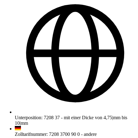
Unterposition
:
7208 37
-
mit einer Dicke von 4,75|mm bis
10|mm
Zolltarifnummer
:
7208 3700 90 0
-
andere