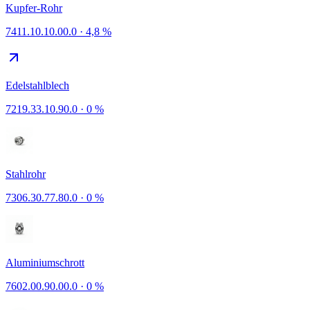
Kupfer-Rohr
7411.10.10.00.0
·
4,8 %
Edelstahlblech
7219.33.10.90.0
·
0 %
Stahlrohr
7306.30.77.80.0
·
0 %
Aluminiumschrott
7602.00.90.00.0
·
0 %