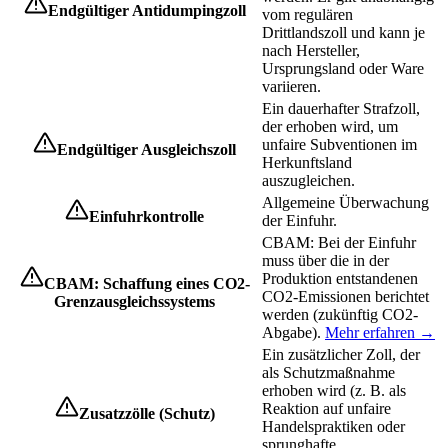
Endgültiger Antidumpingzoll
vom regulären
Drittlandszoll und kann je
nach Hersteller,
Ursprungsland oder Ware
variieren.
Ein dauerhafter Strafzoll,
der erhoben wird, um
unfaire Subventionen im
Endgültiger Ausgleichszoll
Herkunftsland
auszugleichen.
Allgemeine Überwachung
Einfuhrkontrolle
der Einfuhr.
CBAM: Bei der Einfuhr
muss über die in der
Produktion entstandenen
CBAM: Schaffung eines CO2-
CO2-Emissionen berichtet
Grenzausgleichssystems
werden (zukünftig CO2-
Abgabe).
Mehr erfahren →
Ein zusätzlicher Zoll, der
als Schutzmaßnahme
erhoben wird (z. B. als
Reaktion auf unfaire
Zusatzzölle (Schutz)
Handelspraktiken oder
sprunghafte