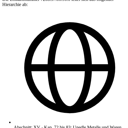
Hierarchie ab:
Abschnitt
:
XV
-
Kap. 72 bis 83: Unedle Metalle und Waren