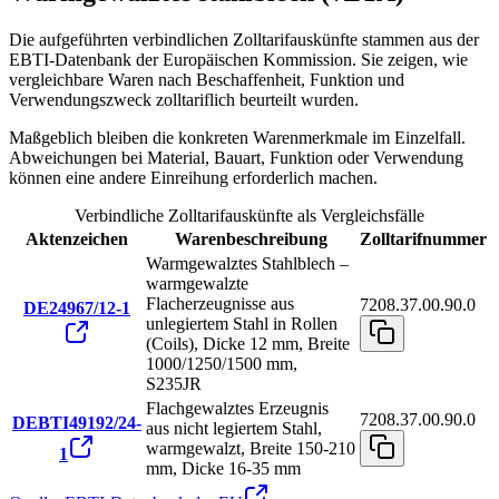
Die aufgeführten verbindlichen Zolltarifauskünfte stammen aus der
EBTI-Datenbank der Europäischen Kommission. Sie zeigen, wie
vergleichbare Waren nach Beschaffenheit, Funktion und
Verwendungszweck zolltariflich beurteilt wurden.
Maßgeblich bleiben die konkreten Warenmerkmale im Einzelfall.
Abweichungen bei Material, Bauart, Funktion oder Verwendung
können eine andere Einreihung erforderlich machen.
Verbindliche Zolltarifauskünfte als Vergleichsfälle
Aktenzeichen
Warenbeschreibung
Zolltarifnummer
Warmgewalztes Stahlblech –
warmgewalzte
Flacherzeugnisse aus
7208.37.00.90.0
DE24967/12-1
unlegiertem Stahl in Rollen
(Coils), Dicke 12 mm, Breite
1000/1250/1500 mm,
S235JR
Flachgewalztes Erzeugnis
7208.37.00.90.0
DEBTI49192/24-
aus nicht legiertem Stahl,
warmgewalzt, Breite 150-210
1
mm, Dicke 16-35 mm