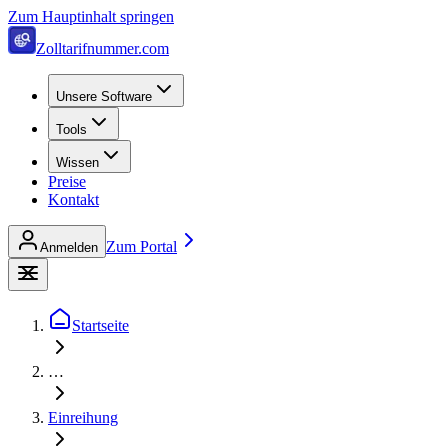
Zum Hauptinhalt springen
Zolltarifnummer.com
Unsere Software
Tools
Wissen
Preise
Kontakt
Zum Portal
Anmelden
Startseite
…
Einreihung