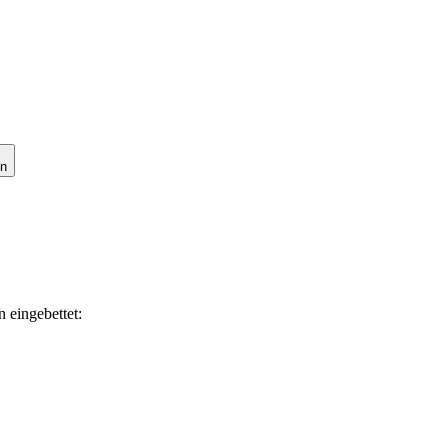
en
 eingebettet: