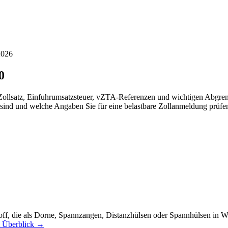
2026
0
t Zollsatz, Einfuhrumsatzsteuer, vZTA-Referenzen und wichtigen Abgre
 sind und welche Angaben Sie für eine belastbare Zollanmeldung prüfen
off, die als Dorne, Spannzangen, Distanzhülsen oder Spannhülsen in 
m Überblick →