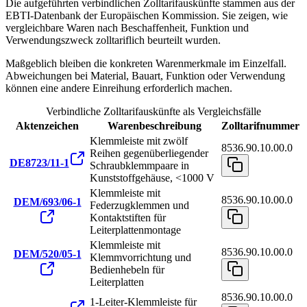
Die aufgeführten verbindlichen Zolltarifauskünfte stammen aus der
EBTI-Datenbank der Europäischen Kommission. Sie zeigen, wie
vergleichbare Waren nach Beschaffenheit, Funktion und
Verwendungszweck zolltariflich beurteilt wurden.
Maßgeblich bleiben die konkreten Warenmerkmale im Einzelfall.
Abweichungen bei Material, Bauart, Funktion oder Verwendung
können eine andere Einreihung erforderlich machen.
Verbindliche Zolltarifauskünfte als Vergleichsfälle
Aktenzeichen
Warenbeschreibung
Zolltarifnummer
Klemmleiste mit zwölf
8536.90.10.00.0
Reihen gegenüberliegender
DE8723/11-1
Schraubklemmpaare in
Kunststoffgehäuse, <1000 V
Klemmleiste mit
8536.90.10.00.0
DEM/693/06-1
Federzugklemmen und
Kontaktstiften für
Leiterplattenmontage
Klemmleiste mit
8536.90.10.00.0
DEM/520/05-1
Klemmvorrichtung und
Bedienhebeln für
Leiterplatten
8536.90.10.00.0
1-Leiter-Klemmleiste für