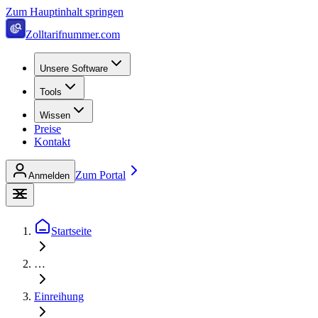
Zum Hauptinhalt springen
Zolltarifnummer.com
Unsere Software
Tools
Wissen
Preise
Kontakt
Zum Portal
Anmelden
Startseite
…
Einreihung