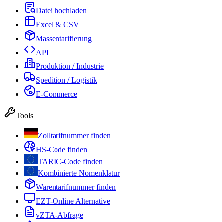
Datei hochladen
Excel & CSV
Massentarifierung
API
Produktion / Industrie
Spedition / Logistik
E-Commerce
Tools
Zolltarifnummer finden
HS-Code finden
TARIC-Code finden
Kombinierte Nomenklatur
Warentarifnummer finden
EZT-Online Alternative
vZTA-Abfrage