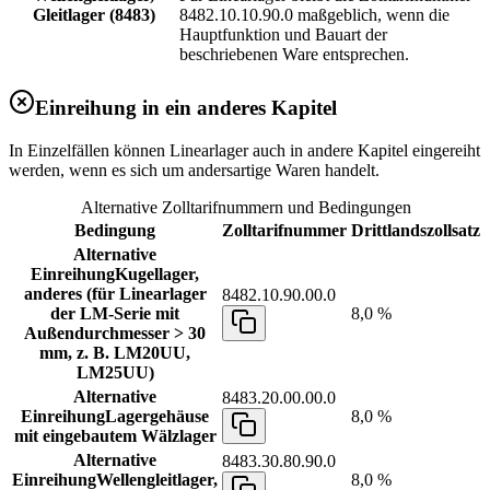
Gleitlager (8483)
8482.10.10.90.0 maßgeblich, wenn die
Hauptfunktion und Bauart der
beschriebenen Ware entsprechen.
Einreihung in ein anderes Kapitel
In Einzelfällen können Linearlager auch in andere Kapitel eingereiht
werden, wenn es sich um andersartige Waren handelt.
Alternative Zolltarifnummern und Bedingungen
Bedingung
Zolltarifnummer
Drittlandszollsatz
Alternative
Einreihung
Kugellager,
anderes (für Linearlager
8482.10.90.00.0
der LM-Serie mit
8,0 %
Außendurchmesser > 30
mm, z. B. LM20UU,
LM25UU)
Alternative
8483.20.00.00.0
Einreihung
Lagergehäuse
8,0 %
mit eingebautem Wälzlager
Alternative
8483.30.80.90.0
Einreihung
Wellengleitlager,
8,0 %