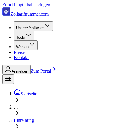
Zum Hauptinhalt springen
Zolltarifnummer.com
Unsere Software
Tools
Wissen
Preise
Kontakt
Zum Portal
Anmelden
Startseite
…
Einreihung