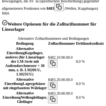
Bewegungen, die AV 3a (spezifischere Beschreibung) gegenüber
allgemeineren Positionen wie
8483
(Wellen, Kupplungen)
führt.
Weitere Optionen für die Zolltarifnummer für
Linearlager
Alternative Zolltarifnummern und Bedingungen
Bedingung
Zolltarifnummer
Drittlandszollsatz
Alternative
Einreihung
Kugellager,
anderes (für Linearlager
8482.10.90.00.0
der LM-Serie mit
8,0 %
Außendurchmesser > 30
mm, z. B. LM20UU,
LM25UU)
Alternative
8483.20.00.00.0
Einreihung
Lagergehäuse
8,0 %
mit eingebautem Wälzlager
Alternative
8483.30.80.90.0
Einreihung
Wellengleitlager,
8,0 %
Gleitlager