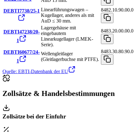
AuD 13 mm.
Linearführungswagen –
8482.10.90.00.0
DEBTI7738/25-1
Kugellager, anderes als mit
AuD ≤ 30 mm.
Lagergehäuse mit
8483.20.00.00.0
DEBTI47238/20-
eingebautem
Linearkugellager (LMEK-
1
Serie).
8483.30.80.90.0
DEBTI60677/24-
Wellengleitlager
(Gleitlagerbuchse mit PTFE).
1
Quelle: EBTI-Datenbank der EU
Zollsätze & Handelsbestimmungen
Zollsätze bei der Einfuhr