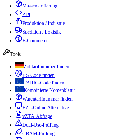
Massentarifierung
API
Produktion / Industrie
Spedition / Logistik
E-Commerce
Tools
Zolltarifnummer finden
HS-Code finden
TARIC-Code finden
Kombinierte Nomenklatur
Warentarifnummer finden
EZT-Online Alternative
vZTA-Abfrage
Dual-Use-Prüfung
CBAM-Prüfung