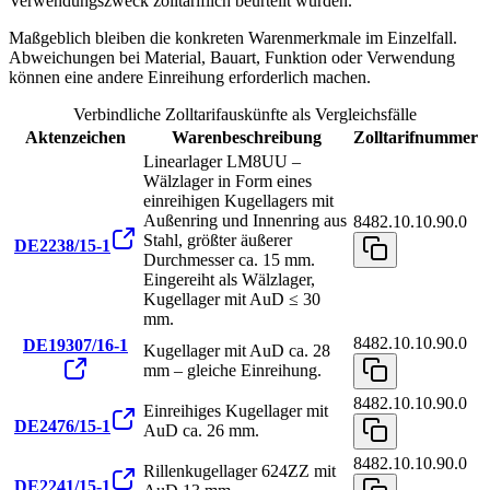
Verwendungszweck zolltariflich beurteilt wurden.
Maßgeblich bleiben die konkreten Warenmerkmale im Einzelfall.
Abweichungen bei Material, Bauart, Funktion oder Verwendung
können eine andere Einreihung erforderlich machen.
Verbindliche Zolltarifauskünfte als Vergleichsfälle
Aktenzeichen
Warenbeschreibung
Zolltarifnummer
Linearlager LM8UU –
Wälzlager in Form eines
einreihigen Kugellagers mit
Außenring und Innenring aus
8482.10.10.90.0
Stahl, größter äußerer
DE2238/15-1
Durchmesser ca. 15 mm.
Eingereiht als Wälzlager,
Kugellager mit AuD ≤ 30
mm.
8482.10.10.90.0
DE19307/16-1
Kugellager mit AuD ca. 28
mm – gleiche Einreihung.
8482.10.10.90.0
Einreihiges Kugellager mit
DE2476/15-1
AuD ca. 26 mm.
8482.10.10.90.0
Rillenkugellager 624ZZ mit
DE2241/15-1