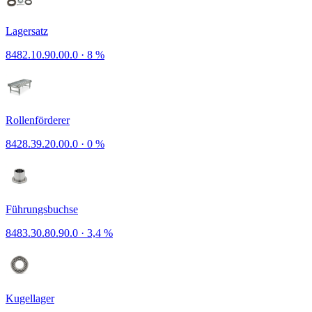
Lagersatz
8482.10.90.00.0
·
8 %
Rollenförderer
8428.39.20.00.0
·
0 %
Führungsbuchse
8483.30.80.90.0
·
3,4 %
Kugellager