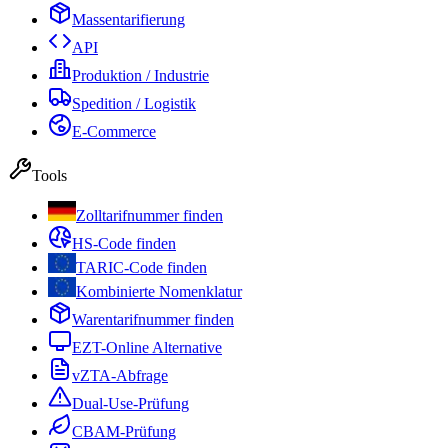
Massentarifierung
API
Produktion / Industrie
Spedition / Logistik
E-Commerce
Tools
Zolltarifnummer finden
HS-Code finden
TARIC-Code finden
Kombinierte Nomenklatur
Warentarifnummer finden
EZT-Online Alternative
vZTA-Abfrage
Dual-Use-Prüfung
CBAM-Prüfung