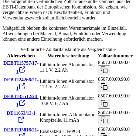
Die aufgeführten verbindlichen Zolltarifauskünfte stammen aus der
EBTI-Datenbank der Europäischen Kommission. Sie zeigen, wie
vergleichbare Waren nach Beschaffenheit, Funktion und
Verwendungszweck zolltariflich beurteilt wurden.
Maßgeblich bleiben die konkreten Warenmerkmale im Einzelfall.
Abweichungen bei Material, Bauart, Funktion oder Verwendung
können eine andere Einreihung erforderlich machen.
Verbindliche Zolltarifauskünfte als Vergleichsfälle
Aktenzeichen
Warenbeschreibung
Zolltarifnummer
8507.60.00.90.0
DEBTI15757/17-
Lithium-Ionen Akkumulator,
11,1 V, 2,2 Ah
1
8507.60.00.90.0
DEBTI24266/21-
Lithium-Ionen Akkumulator,
11,1 V, 2,2 Ah
1
8507.60.00.90.0
DEBTI35512/24-
Lithium-Ionen Akkumulator,
10,8 V, 6,7 Ah
1
8507.60.00.90.0
DE11653/13-1
Lithium-Ionen-Akkumulator
Knopfzelle, 11 mAh
8507.60.00.90.0
DEBTI33816/21-
Ersatzakku LiFePO4-