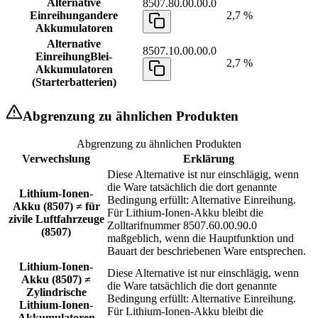
Alternative
8507.80.00.00.0
Einreihung
andere
2,7 %
Akkumulatoren
Alternative
8507.10.00.00.0
Einreihung
Blei-
2,7 %
Akkumulatoren
(Starterbatterien)
Abgrenzung zu ähnlichen Produkten
Abgrenzung zu ähnlichen Produkten
Verwechslung
Erklärung
Diese Alternative ist nur einschlägig, wenn
die Ware tatsächlich die dort genannte
Lithium-Ionen-
Bedingung erfüllt: Alternative Einreihung.
Akku (8507) ≠ für
Für Lithium-Ionen-Akku bleibt die
zivile Luftfahrzeuge
Zolltarifnummer 8507.60.00.90.0
(8507)
maßgeblich, wenn die Hauptfunktion und
Bauart der beschriebenen Ware entsprechen.
Lithium-Ionen-
Diese Alternative ist nur einschlägig, wenn
Akku (8507) ≠
die Ware tatsächlich die dort genannte
Zylindrische
Bedingung erfüllt: Alternative Einreihung.
Lithium-Ionen-
Für Lithium-Ionen-Akku bleibt die
Akkumulatoren