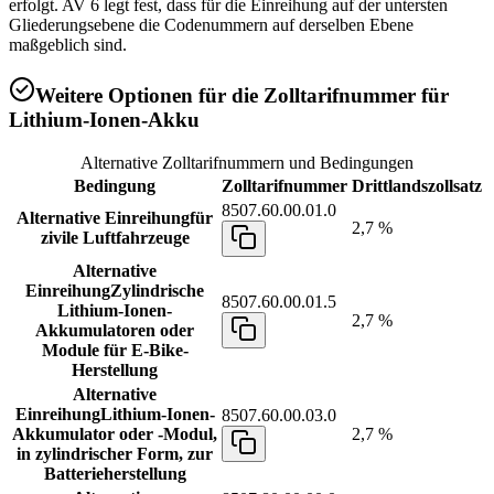
erfolgt. AV 6 legt fest, dass für die Einreihung auf der untersten
Gliederungsebene die Codenummern auf derselben Ebene
maßgeblich sind.
Weitere Optionen für die Zolltarifnummer für
Lithium-Ionen-Akku
Alternative Zolltarifnummern und Bedingungen
Bedingung
Zolltarifnummer
Drittlandszollsatz
8507.60.00.01.0
Alternative Einreihung
für
2,7 %
zivile Luftfahrzeuge
Alternative
Einreihung
Zylindrische
8507.60.00.01.5
Lithium-Ionen-
2,7 %
Akkumulatoren oder
Module für E-Bike-
Herstellung
Alternative
Einreihung
Lithium-Ionen-
8507.60.00.03.0
Akkumulator oder -Modul,
2,7 %
in zylindrischer Form, zur
Batterieherstellung