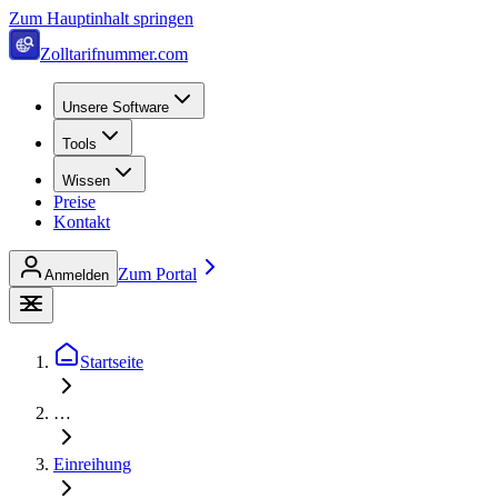
Zum Hauptinhalt springen
Zolltarifnummer.com
Unsere Software
Tools
Wissen
Preise
Kontakt
Zum Portal
Anmelden
Startseite
…
Einreihung