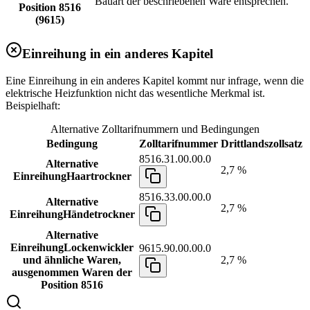
Bauart der beschriebenen Ware entsprechen.
Position 8516
(9615)
Einreihung in ein anderes Kapitel
Eine Einreihung in ein anderes Kapitel kommt nur infrage, wenn die
elektrische Heizfunktion nicht das wesentliche Merkmal ist.
Beispielhaft:
Alternative Zolltarifnummern und Bedingungen
Bedingung
Zolltarifnummer
Drittlandszollsatz
8516.31.00.00.0
Alternative
2,7 %
Einreihung
Haartrockner
8516.33.00.00.0
Alternative
2,7 %
Einreihung
Händetrockner
Alternative
Einreihung
Lockenwickler
9615.90.00.00.0
und ähnliche Waren,
2,7 %
ausgenommen Waren der
Position 8516