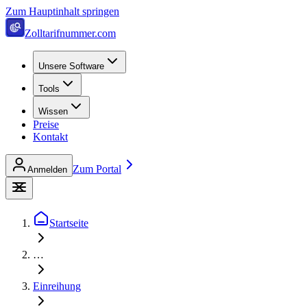
Zum Hauptinhalt springen
Zolltarifnummer.com
Unsere Software
Tools
Wissen
Preise
Kontakt
Zum Portal
Anmelden
Startseite
…
Einreihung