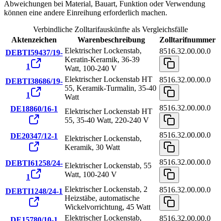
Abweichungen bei Material, Bauart, Funktion oder Verwendung
können eine andere Einreihung erforderlich machen.
Verbindliche Zolltarifauskünfte als Vergleichsfälle
Aktenzeichen
Warenbeschreibung
Zolltarifnummer
Elektrischer Lockenstab,
8516.32.00.00.0
DEBTI59437/19-
Keratin-Keramik, 36-39
1
Watt, 100-240 V
Elektrischer Lockenstab HT
8516.32.00.00.0
DEBTI38686/19-
55, Keramik-Turmalin, 35-40
1
Watt
8516.32.00.00.0
DE18860/16-1
Elektrischer Lockenstab HT
55, 35-40 Watt, 220-240 V
8516.32.00.00.0
DE20347/12-1
Elektrischer Lockenstab,
Keramik, 30 Watt
8516.32.00.00.0
DEBTI61258/24-
Elektrischer Lockenstab, 55
Watt, 100-240 V
1
Elektrischer Lockenstab, 2
8516.32.00.00.0
DEBTI1248/24-1
Heizstäbe, automatische
Wickelvorrichtung, 45 Watt
Elektrischer Lockenstab,
8516.32.00.00.0
DE15780/10-1