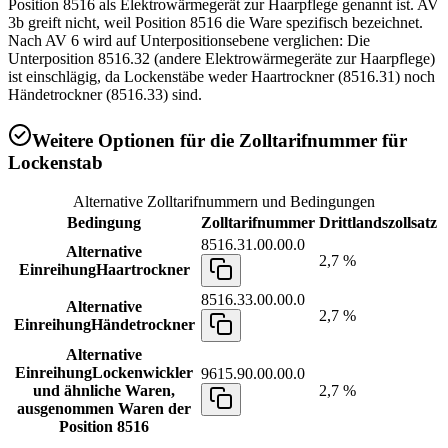
Position 8516 als Elektrowärmegerät zur Haarpflege genannt ist. AV
3b greift nicht, weil Position 8516 die Ware spezifisch bezeichnet.
Nach AV 6 wird auf Unterpositionsebene verglichen: Die
Unterposition 8516.32 (andere Elektrowärmegeräte zur Haarpflege)
ist einschlägig, da Lockenstäbe weder Haartrockner (8516.31) noch
Händetrockner (8516.33) sind.
Weitere Optionen für die Zolltarifnummer für
Lockenstab
Alternative Zolltarifnummern und Bedingungen
Bedingung
Zolltarifnummer
Drittlandszollsatz
8516.31.00.00.0
Alternative
2,7 %
Einreihung
Haartrockner
8516.33.00.00.0
Alternative
2,7 %
Einreihung
Händetrockner
Alternative
Einreihung
Lockenwickler
9615.90.00.00.0
und ähnliche Waren,
2,7 %
ausgenommen Waren der
Position 8516