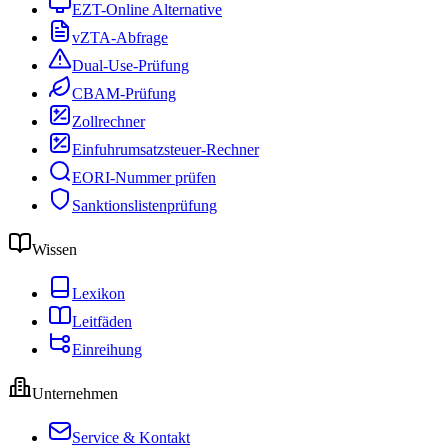
EZT-Online Alternative
vZTA-Abfrage
Dual-Use-Prüfung
CBAM-Prüfung
Zollrechner
Einfuhrumsatzsteuer-Rechner
EORI-Nummer prüfen
Sanktionslistenprüfung
Wissen
Lexikon
Leitfäden
Einreihung
Unternehmen
Service & Kontakt