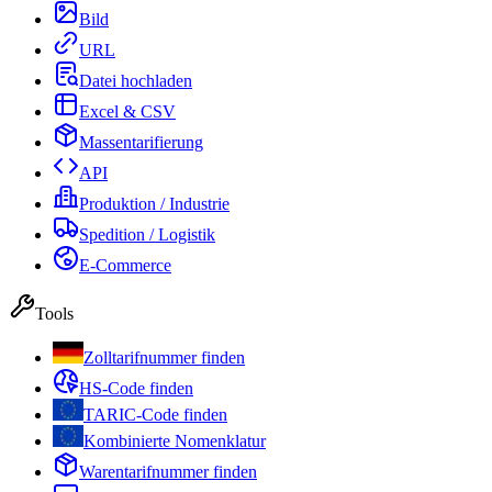
Bild
URL
Datei hochladen
Excel & CSV
Massentarifierung
API
Produktion / Industrie
Spedition / Logistik
E-Commerce
Tools
Zolltarifnummer finden
HS-Code finden
TARIC-Code finden
Kombinierte Nomenklatur
Warentarifnummer finden