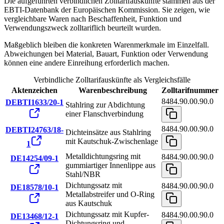
Die aufgeführten verbindlichen Zolltarifauskünfte stammen aus der
EBTI-Datenbank der Europäischen Kommission. Sie zeigen, wie
vergleichbare Waren nach Beschaffenheit, Funktion und
Verwendungszweck zolltariflich beurteilt wurden.
Maßgeblich bleiben die konkreten Warenmerkmale im Einzelfall.
Abweichungen bei Material, Bauart, Funktion oder Verwendung
können eine andere Einreihung erforderlich machen.
Verbindliche Zolltarifauskünfte als Vergleichsfälle
Aktenzeichen
Warenbeschreibung
Zolltarifnummer
8484.90.00.90.0
DEBTI1633/20-1
Stahlring zur Abdichtung
einer Flanschverbindung
8484.90.00.90.0
DEBTI24763/18-
Dichteinsätze aus Stahlring
mit Kautschuk-Zwischenlage
1
Metalldichtungsring mit
8484.90.00.90.0
DE14254/09-1
gummiartiger Innenlippe aus
Stahl/NBR
Dichtungssatz mit
8484.90.00.90.0
DE18578/10-1
Metallabstreifer und O-Ring
aus Kautschuk
Dichtungssatz mit Kupfer-
8484.90.00.90.0
DE13468/12-1
Dichtungsring und