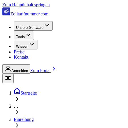
Zum Hauptinhalt springen
Zolltarifnummer.com
Unsere Software
Tools
Wissen
Preise
Kontakt
Zum Portal
Anmelden
Startseite
…
Einreihung