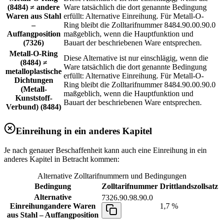
(8484) ≠ andere
Ware tatsächlich die dort genannte Bedingung
Waren aus Stahl
erfüllt: Alternative Einreihung. Für Metall-O-
–
Ring bleibt die Zolltarifnummer 8484.90.00.90.0
Auffangposition
maßgeblich, wenn die Hauptfunktion und
(7326)
Bauart der beschriebenen Ware entsprechen.
Metall-O-Ring
Diese Alternative ist nur einschlägig, wenn die
(8484) ≠
Ware tatsächlich die dort genannte Bedingung
metalloplastische
erfüllt: Alternative Einreihung. Für Metall-O-
Dichtungen
Ring bleibt die Zolltarifnummer 8484.90.00.90.0
(Metall-
maßgeblich, wenn die Hauptfunktion und
Kunststoff-
Bauart der beschriebenen Ware entsprechen.
Verbund) (8484)
Einreihung in ein anderes Kapitel
Je nach genauer Beschaffenheit kann auch eine Einreihung in ein
anderes Kapitel in Betracht kommen:
Alternative Zolltarifnummern und Bedingungen
Bedingung
Zolltarifnummer
Drittlandszollsatz
Alternative
7326.90.98.90.0
Einreihung
andere Waren
1,7 %
aus Stahl – Auffangposition