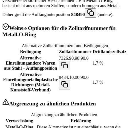
verschiedener stofflicher Beschaffenheit". Ein Metall-O-Ring
besteht nicht aus mehreren Stoffen, sondern homogen aus Metall.
Daher greift die Auffangunterposition
848490
(andere).
Weitere Optionen für die Zolltarifnummer für
Metall-O-Ring
Alternative Zolltarifnummern und Bedingungen
Bedingung
Zolltarifnummer
Drittlandszollsatz
Alternative
7326.90.98.90.0
Einreihung
andere Waren
1,7 %
aus Stahl – Auffangposition
Alternative
8484.10.00.90.0
Einreihung
metalloplastische
1,7 %
Dichtungen (Metall-
Kunststoff-Verbund)
Abgrenzung zu ähnlichen Produkten
Abgrenzung zu ähnlichen Produkten
Verwechslung
Erklärung
Metall-O-Ring
Diese Alternative ist nur einschlägig, wenn die