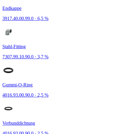
Endkappe
3917.40.00.99.0
·
6,5 %
Stahl-Fitting
7307.99.10.90.0
·
3,7 %
Gummi-O-Ring
4016.93.00.90.0
·
2,5 %
Verbunddichtung
4016.93.00.90.0
·
2,5 %