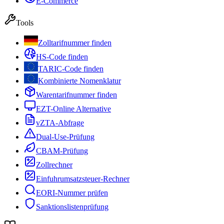
E-Commerce
Tools
Zolltarifnummer finden
HS-Code finden
TARIC-Code finden
Kombinierte Nomenklatur
Warentarifnummer finden
EZT-Online Alternative
vZTA-Abfrage
Dual-Use-Prüfung
CBAM-Prüfung
Zollrechner
Einfuhrumsatzsteuer-Rechner
EORI-Nummer prüfen
Sanktionslistenprüfung