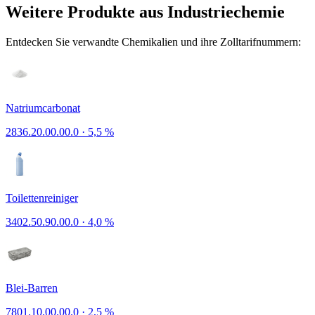
Weitere Produkte aus Industriechemie
Entdecken Sie verwandte Chemikalien und ihre Zolltarifnummern:
Natriumcarbonat
2836.20.00.00.0
·
5,5 %
Toilettenreiniger
3402.50.90.00.0
·
4,0 %
Blei-Barren
7801.10.00.00.0
·
2,5 %