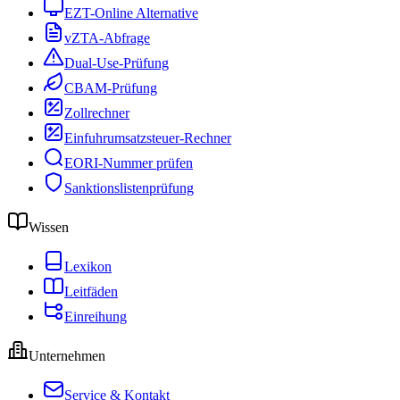
EZT-Online Alternative
vZTA-Abfrage
Dual-Use-Prüfung
CBAM-Prüfung
Zollrechner
Einfuhrumsatzsteuer-Rechner
EORI-Nummer prüfen
Sanktionslistenprüfung
Wissen
Lexikon
Leitfäden
Einreihung
Unternehmen
Service & Kontakt