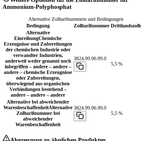
Ammonium-Polyphosphat
Alternative Zolltarifnummern und Bedingungen
Bedingung
Zolltarifnummer
Drittlandszoll
Alternative
Einreihung
Chemische
Erzeugnisse und Zubereitungen
der chemischen Industrie oder
verwandter Industrien,
3824.99.96.99.0
anderweit weder genannt noch
5,5 %
inbegriffen – andere – andere –
andere – chemische Erzeugnisse
oder Zubereitungen,
überwiegend aus organischen
Verbindungen bestehend –
andere – andere – andere
Alternative bei abweichender
Warenbeschaffenheit
Alternative
3824.99.96.99.0
Zolltarifnummer bei
5,5 %
abweichender
Warenbeschaffenheit
Abgrenzung zu ähnlichen Produkten