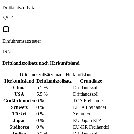
Drittlandszollsatz
5,5 %
Einfuhrumsatzsteuer
19 %
Drittlandszollsatz nach Herkunftsland
Drittlandszollsätze nach Herkunftsland
Herkunftsland
Drittlandszollsatz
Grundlage
China
5,5 %
Drittlandszoll
USA
5,5 %
Drittlandszoll
Großbritannien
0 %
TCA Freihandel
Schweiz
0 %
EFTA Freihandel
Türkei
0 %
Zollunion
Japan
0 %
EU-Japan EPA
Südkorea
0 %
EU-KR Freihandel
Indien
5,5 %
Drittlandszoll