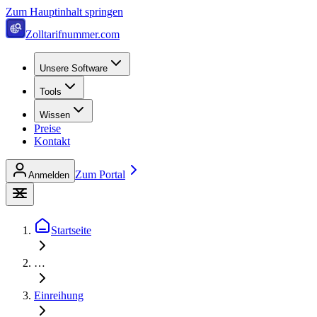
Zum Hauptinhalt springen
Zolltarifnummer.com
Unsere Software
Tools
Wissen
Preise
Kontakt
Zum Portal
Anmelden
Startseite
…
Einreihung