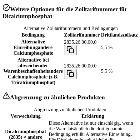
Weitere Optionen für die Zolltarifnummer für
Dicalciumphosphat
Alternative Zolltarifnummern und Bedingungen
Bedingung
Zolltarifnummer
Drittlandszollsatz
Alternative
2835.26.00.00.0
Einreihung
andere
5,5 %
Calciumphosphate
Alternative bei
abweichender
2835.26.00.00.0
Warenbeschaffenheit
andere
5,5 %
Calciumphosphate (z.B.
Tricalciumphosphat)
Abgrenzung zu ähnlichen Produkten
Abgrenzung zu ähnlichen Produkten
Verwechslung
Erklärung
Diese Alternative ist nur einschlägig, wenn
die Ware tatsächlich die dort genannte
Dicalciumphosphat
Bedingung erfüllt: Alternative Einreihung.
(2835) ≠ andere
Für Dicalciumphosphat bleibt die