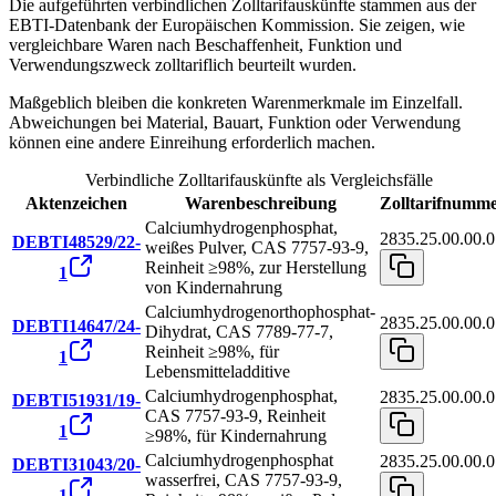
Die aufgeführten verbindlichen Zolltarifauskünfte stammen aus der
EBTI-Datenbank der Europäischen Kommission. Sie zeigen, wie
vergleichbare Waren nach Beschaffenheit, Funktion und
Verwendungszweck zolltariflich beurteilt wurden.
Maßgeblich bleiben die konkreten Warenmerkmale im Einzelfall.
Abweichungen bei Material, Bauart, Funktion oder Verwendung
können eine andere Einreihung erforderlich machen.
Verbindliche Zolltarifauskünfte als Vergleichsfälle
Aktenzeichen
Warenbeschreibung
Zolltarifnumm
Calciumhydrogenphosphat,
2835.25.00.00.0
DEBTI48529/22-
weißes Pulver, CAS 7757-93-9,
Reinheit ≥98%, zur Herstellung
1
von Kindernahrung
Calciumhydrogenorthophosphat-
2835.25.00.00.0
DEBTI14647/24-
Dihydrat, CAS 7789-77-7,
Reinheit ≥98%, für
1
Lebensmitteladditive
Calciumhydrogenphosphat,
2835.25.00.00.0
DEBTI51931/19-
CAS 7757-93-9, Reinheit
1
≥98%, für Kindernahrung
Calciumhydrogenphosphat
2835.25.00.00.0
DEBTI31043/20-
wasserfrei, CAS 7757-93-9,
1