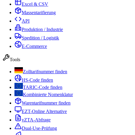
Excel & CSV
Massentarifierung
API
Produktion / Industrie
Spedition / Logistik
E-Commerce
Tools
Zolltarifnummer finden
HS-Code finden
TARIC-Code finden
Kombinierte Nomenklatur
Warentarifnummer finden
EZT-Online Alternative
vZTA-Abfrage
Dual-Use-Prüfung