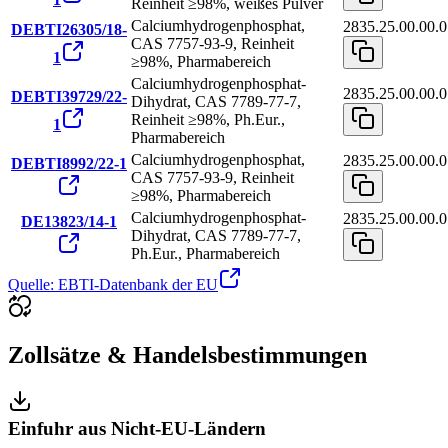
Reinheit ≥98%, weißes Pulver
Calciumhydrogenphosphat,
2835.25.00.00.0
DEBTI26305/18-
CAS 7757-93-9, Reinheit
1
≥98%, Pharmabereich
Calciumhydrogenphosphat-
2835.25.00.00.0
DEBTI39729/22-
Dihydrat, CAS 7789-77-7,
Reinheit ≥98%, Ph.Eur.,
1
Pharmabereich
Calciumhydrogenphosphat,
2835.25.00.00.0
DEBTI8992/22-1
CAS 7757-93-9, Reinheit
≥98%, Pharmabereich
Calciumhydrogenphosphat-
2835.25.00.00.0
DE13823/14-1
Dihydrat, CAS 7789-77-7,
Ph.Eur., Pharmabereich
Quelle: EBTI-Datenbank der EU
Zollsätze & Handelsbestimmungen
Einfuhr aus Nicht-EU-Ländern