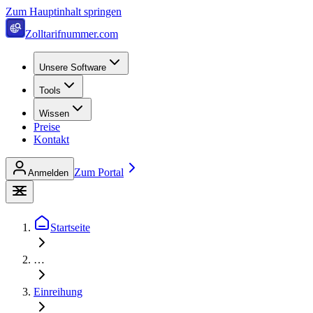
Zum Hauptinhalt springen
Zolltarifnummer.com
Unsere Software
Tools
Wissen
Preise
Kontakt
Zum Portal
Anmelden
Startseite
…
Einreihung