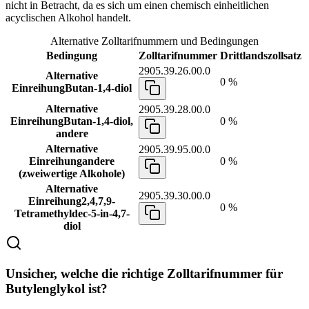
nicht in Betracht, da es sich um einen chemisch einheitlichen
acyclischen Alkohol handelt.
Alternative Zolltarifnummern und Bedingungen
Bedingung
Zolltarifnummer
Drittlandszollsatz
2905.39.26.00.0
Alternative
0 %
Einreihung
Butan-1,4-diol
Alternative
2905.39.28.00.0
Einreihung
Butan-1,4-diol,
0 %
andere
Alternative
2905.39.95.00.0
Einreihung
andere
0 %
(zweiwertige Alkohole)
Alternative
2905.39.30.00.0
Einreihung
2,4,7,9-
0 %
Tetramethyldec-5-in-4,7-
diol
Unsicher, welche die richtige Zolltarifnummer für
Butylenglykol ist?