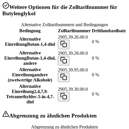
Weitere Optionen für die Zolltarifnummer für
Butylenglykol
Alternative Zolltarifnummern und Bedingungen
Bedingung
Zolltarifnummer
Drittlandszollsatz
2905.39.26.00.0
Alternative
0 %
Einreihung
Butan-1,4-diol
Alternative
2905.39.28.00.0
Einreihung
Butan-1,4-diol,
0 %
andere
Alternative
2905.39.95.00.0
Einreihung
andere
0 %
(zweiwertige Alkohole)
Alternative
2905.39.30.00.0
Einreihung
2,4,7,9-
0 %
Tetramethyldec-5-in-4,7-
diol
Abgrenzung zu ähnlichen Produkten
Abgrenzung zu ähnlichen Produkten