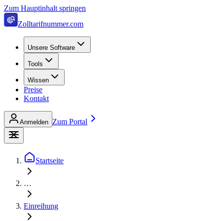
Zum Hauptinhalt springen
Zolltarifnummer.com
Unsere Software
Tools
Wissen
Preise
Kontakt
Zum Portal
Anmelden
Startseite
…
Einreihung