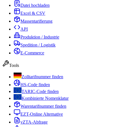
Datei hochladen
Excel & CSV
Massentarifierung
API
Produktion / Industrie
Spedition / Logistik
E-Commerce
Tools
Zolltarifnummer finden
HS-Code finden
TARIC-Code finden
Kombinierte Nomenklatur
Warentarifnummer finden
EZT-Online Alternative
vZTA-Abfrage