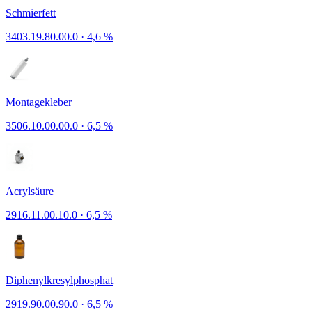
Schmierfett
3403.19.80.00.0
·
4,6 %
Montagekleber
3506.10.00.00.0
·
6,5 %
Acrylsäure
2916.11.00.10.0
·
6,5 %
Diphenylkresylphosphat
2919.90.00.90.0
·
6,5 %