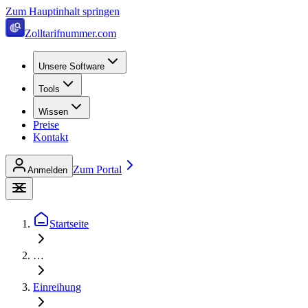
Zum Hauptinhalt springen
Zolltarifnummer.com
Unsere Software
Tools
Wissen
Preise
Kontakt
Zum Portal
Anmelden
Startseite
…
Einreihung