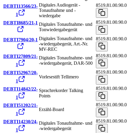
Digitales Audiogerät -
8519.81.00.90.0
DEBTI13566/23-
Tonaufnahme und -
1
wiedergabe
8519.81.00.90.0
DEBTI8685/21-1
Digitales Tonaufnahme- und
Tonwiedergabegerät
Digitales Tonaufnahme- und
8519.81.00.90.0
DEBTI7904/20-1
-wiedergabegerät, Art.-Nr.
MV-REC
8519.81.00.90.0
DEBTI27809/21-
Digitales Tonaufnahme- und
-wiedergabegerät, DAR-500
1
8519.81.00.90.0
DEBTI52967/20-
Vorlesestift Tellimero
1
8519.81.00.90.0
DEBTI14842/22-
Sprachrekorder Talking
Points
1
8519.81.00.90.0
DEBTI51202/21-
Erzähl-Board
1
8519.81.00.90.0
DEBTI14230/24-
Digitales Tonaufnahme- und
-wiedergabegerät
1