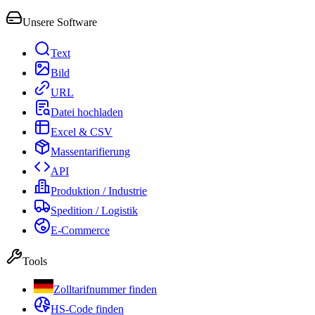
Unsere Software
Text
Bild
URL
Datei hochladen
Excel & CSV
Massentarifierung
API
Produktion / Industrie
Spedition / Logistik
E-Commerce
Tools
Zolltarifnummer finden
HS-Code finden