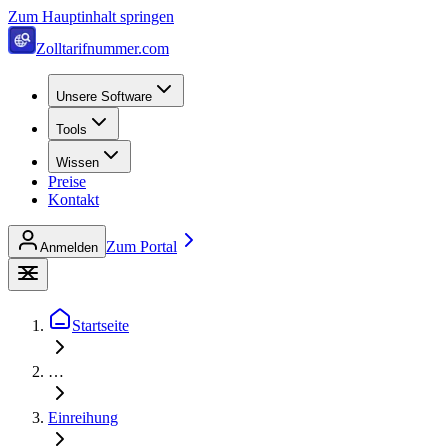
Zum Hauptinhalt springen
Zolltarifnummer.com
Unsere Software
Tools
Wissen
Preise
Kontakt
Zum Portal
Anmelden
Startseite
…
Einreihung