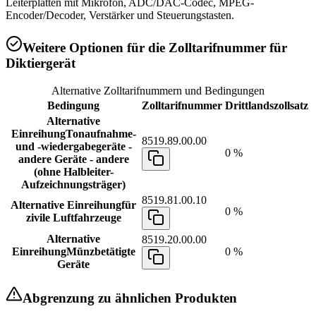
Leiterplatten mit Mikrofon, ADC/DAC-Codec, MPEG-
Encoder/Decoder, Verstärker und Steuerungstasten.
Weitere Optionen für die Zolltarifnummer für
Diktiergerät
Alternative Zolltarifnummern und Bedingungen
Bedingung
Zolltarifnummer
Drittlandszollsatz
Alternative
Einreihung
Tonaufnahme-
8519.89.00.00
und -wiedergabegeräte -
0 %
andere Geräte - andere
(ohne Halbleiter-
Aufzeichnungsträger)
8519.81.00.10
Alternative Einreihung
für
0 %
zivile Luftfahrzeuge
Alternative
8519.20.00.00
Einreihung
Münzbetätigte
0 %
Geräte
Abgrenzung zu ähnlichen Produkten