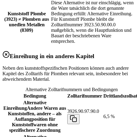
Diese Alternative ist nur einschlägig, wenn
die Ware tatsächlich die dort genannte
Kunststoff Plombe
Bedingung erfüllt: Alternative Einreihung.
(3923) ≠ Plomben aus
Für Kunststoff Plombe bleibt die
unedlen Metallen
Zolltarifnummer 3923.50.90.00.0
(8309)
maßgeblich, wenn die Hauptfunktion und
Bauart der beschriebenen Ware
entsprechen.
Einreihung in ein anderes Kapitel
Neben den kunststoffspezifischen Positionen können auch andere
Kapitel des Zolltarifs für Plomben relevant sein, insbesondere bei
abweichendem Material.
Alternative Zolltarifnummern und Bedingungen
Bedingung
Zolltarifnummer
Drittlandszollsa
Alternative
Einreihung
Andere Waren aus
3926.90.97.90.0
Kunststoffen, andere – als
6,5 %
Auffangposition für
Kunststoffwaren ohne
spezifischere Zuordnung
Alternative