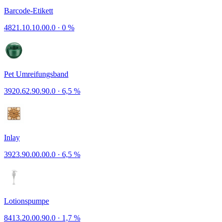
Barcode-Etikett
4821.10.10.00.0
·
0 %
Pet Umreifungsband
3920.62.90.90.0
·
6,5 %
Inlay
3923.90.00.00.0
·
6,5 %
Lotionspumpe
8413.20.00.90.0
·
1,7 %