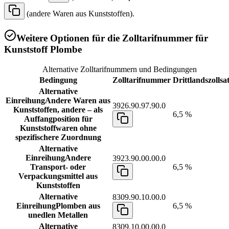
(andere Waren aus Kunststoffen).
Weitere Optionen für die Zolltarifnummer für
Kunststoff Plombe
Alternative Zolltarifnummern und Bedingungen
Bedingung
Zolltarifnummer
Drittlandszollsa
Alternative
Einreihung
Andere Waren aus
3926.90.97.90.0
Kunststoffen, andere – als
6,5 %
Auffangposition für
Kunststoffwaren ohne
spezifischere Zuordnung
Alternative
Einreihung
Andere
3923.90.00.00.0
Transport- oder
6,5 %
Verpackungsmittel aus
Kunststoffen
Alternative
8309.90.10.00.0
Einreihung
Plomben aus
6,5 %
unedlen Metallen
Alternative
8309.10.00.00.0