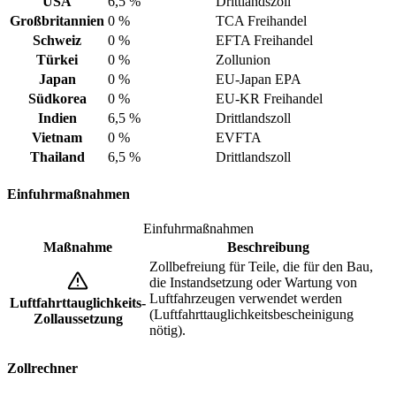
USA
6,5 %
Drittlandszoll
Großbritannien
0 %
TCA Freihandel
Schweiz
0 %
EFTA Freihandel
Türkei
0 %
Zollunion
Japan
0 %
EU-Japan EPA
Südkorea
0 %
EU-KR Freihandel
Indien
6,5 %
Drittlandszoll
Vietnam
0 %
EVFTA
Thailand
6,5 %
Drittlandszoll
Einfuhrmaßnahmen
Einfuhrmaßnahmen
Maßnahme
Beschreibung
Zollbefreiung für Teile, die für den Bau,
die Instandsetzung oder Wartung von
Luftfahrzeugen verwendet werden
Luftfahrttauglichkeits-
(Luftfahrttauglichkeitsbescheinigung
Zollaussetzung
nötig).
Zollrechner