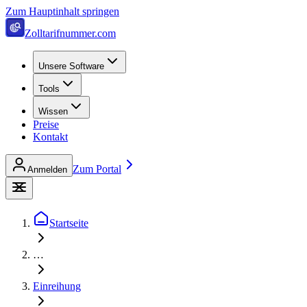
Zum Hauptinhalt springen
Zolltarifnummer.com
Unsere Software
Tools
Wissen
Preise
Kontakt
Zum Portal
Anmelden
Startseite
…
Einreihung