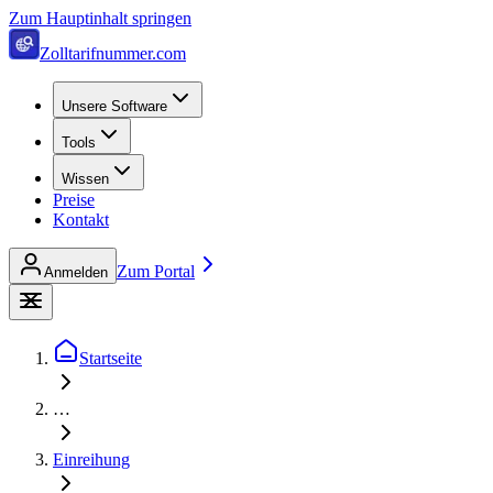
Zum Hauptinhalt springen
Zolltarifnummer.com
Unsere Software
Tools
Wissen
Preise
Kontakt
Zum Portal
Anmelden
Startseite
…
Einreihung