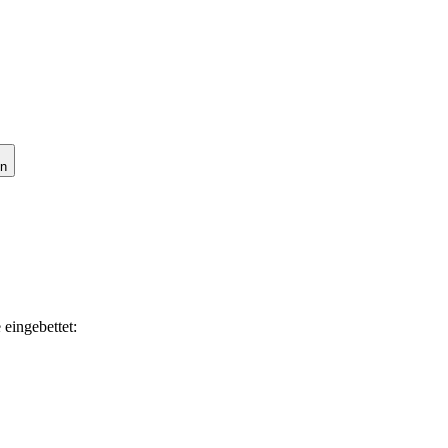
en
 eingebettet: