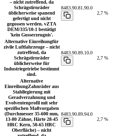
– nicht zutreffend, da
Schrägstirnräder
8483.90.81.90.0
üblicherweise spanend
2,7 %
gefertigt und nicht
gegossen werden. vZTA
DEM/335/10-1 bestätigt
'kein Gusserzeugnis'.
Alternative Einreihung
für
zivile Luftfahrzeuge – nicht
zutreffend, da
8483.90.89.10.0
Schrägstirnräder
2,7 %
üblicherweise für
Industriegetriebe bestimmt
sind.
Alternative
Einreihung
Zahnräder aus
Stahllegierung mit
Geradverzahnung und
Evolventenprofil mit sehr
spezifischen Maßvorgaben
(Durchmesser 35-600 mm,
8483.90.89.94.0
13-80 Zähne, Härte 28-45
2,7 %
HRC Kern, 50-65 HRC
Oberfläche) – nicht
zutreffend, da