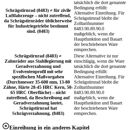
tatsächlich die dort genannte
Bedingung erfüllt:
Schrägstirnrad (8483) ≠ für zivile
Alternative Einreihung. Für
Luftfahrzeuge – nicht zutreffend,
Schrägstirnrad bleibt die
da Schrägstirnräder üblicherweise
Zolltarifnummer
für Industriegetriebe bestimmt
8483.90.89.90.0
sind. (8483)
maßgeblich, wenn die
Hauptfunktion und Bauart
der beschriebenen Ware
entsprechen.
Schrägstirnrad (8483) ≠
Diese Alternative ist nur
Zahnräder aus Stahllegierung mit
einschlägig, wenn die Ware
Geradverzahnung und
tatsächlich die dort genannte
Evolventenprofil mit sehr
Bedingung erfüllt:
spezifischen Maßvorgaben
Alternative Einreihung. Für
(Durchmesser 35-600 mm, 13-80
Schrägstirnrad bleibt die
Zähne, Härte 28-45 HRC Kern, 50-
Zolltarifnummer
65 HRC Oberfläche) – nicht
8483.90.89.90.0
zutreffend, da Beschreibung auf
maßgeblich, wenn die
Geradverzahnung lautet,
Hauptfunktion und Bauart
Schrägstirnrad hat
der beschriebenen Ware
Schrägverzahnung. (8483)
entsprechen.
Einreihung in ein anderes Kapitel