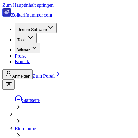
Zum Hauptinhalt springen
Zolltarifnummer.com
Unsere Software
Tools
Wissen
Preise
Kontakt
Zum Portal
Anmelden
Startseite
…
Einreihung