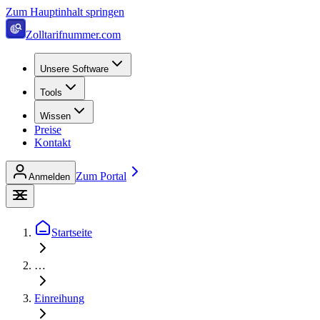
Zum Hauptinhalt springen
Zolltarifnummer.com
Unsere Software
Tools
Wissen
Preise
Kontakt
Zum Portal
Anmelden
Startseite
…
Einreihung